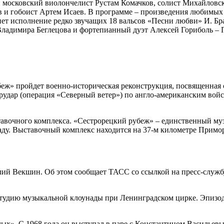
 московский виолончелист Рустам Комачков, солист Михайловск
в и гобоист Артем Исаев. В программе – произведения любимых
т исполнение редко звучащих 18 вальсов «Песни любви» И. Бра
Владимира Беглецова и фортепианный дуэт Алексей Гориболь – 
еж» пройдет военно-историческая реконструкция, посвященная 
нтрудар (операция «Северный ветер») по англо-американским во
тавочного комплекса. «Сестрорецкий рубеж» – единственный му
ду. Выставочный комплекс находится на 37-м километре Приморс
ий Векшин. Об этом сообщает ТАСС со ссылкой на пресс-службу
л студию музыкальной клоунады при Ленинградском цирке. Эпиз
лых». С 1968 года он выступал в паре с Константином Васильев