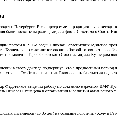
ва
ходит в Петербурге. В его программе – традиционные ежегодные
ния были посвящены роли адмирала флота Советского Союза Ни
й флотом в 1950-е годы, Николай Герасимович Кузнецов прояви
ты Кузнецова по совершенствованию боевой готовности корабля
кие наставления Героя Советского Союза адмирала Кузнецова я
кий в своем докладе подчеркнул, что в предвоенный период и
лота страны. Особенно начальник Главного штаба отметил подго
р Федотенков выделил работу по созданию наркомом ВМФ Кузн
оль Николая Кузнецова в организации и развитии авианосного ф
одых дизайнеров (до 35 лет) на создание логотипа «Хочу в Гат