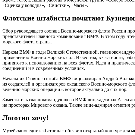
«Сценка у колодца», «Свистки», «Часы».
Флотские штабисты почитают Кузнецо
Сбор руководящего состава Военно-морского флота России про
представителей Главного командования ВМФ. В этом году чте
морского флота страны.
Нарком ВМФ в годы Великой Отечественной, главнокомандующи
применению Военно-морских сил. Известны, в частности, рабо
принятого к использованию на всех флотах. Идеи и практичес
соединений и в современных условиях.
Начальник Главного штаба ВМФ вице-адмирал Андрей Воложинс
из создателей и организаторов океанского Военно-морского ф
ведению морских операций», которое актуально до сих пор.
Заместитель главнокомандующего ВМФ вице-адмирал Александ
на просторах Мирового океана. Также вице-адмирал отметил р
Логотип хочу!
Музей-заповедник «Гатчина» объявил открытый конкурс для мол