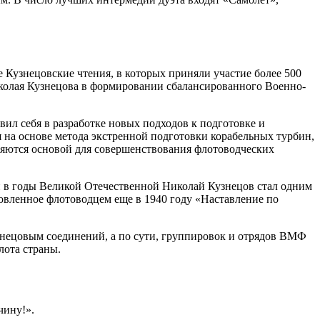
 Кузнецовские чтения, в которых приняли участие более 500
колая Кузнецова в формировании сбалансированного Военно-
л себя в разработке новых подходов к подготовке и
 на основе метода экстренной подготовки корабельных турбин,
вляются основой для совершенствования флотоводческих
 в годы Великой Отечественной Николай Кузнецов стал одним
товленное флотоводцем еще в 1940 году «Наставление по
ецовым соединений, а по сути, группировок и отрядов ВМФ
лота страны.
чину!».