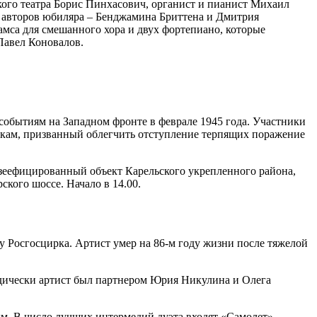
ого театра Борис Пинхасович, органист и пианист Михаил
 авторов юбиляра – Бенджамина Бриттена и Дмитрия
мса для смешанного хора и двух фортепиано, которые
Павел Коновалов.
событиям на Западном фронте в феврале 1945 года. Участники
йскам, призванный облегчить отступление терпящих поражение
зеефицированный объект Карельского укрепленного района,
кого шоссе. Начало в 14.00.
 Росгосцирка. Артист умер на 86-м году жизни после тяжелой
одически артист был партнером Юрия Никулина и Олега
ым. В число лучших интермедий дуэта входят «Самолет»,