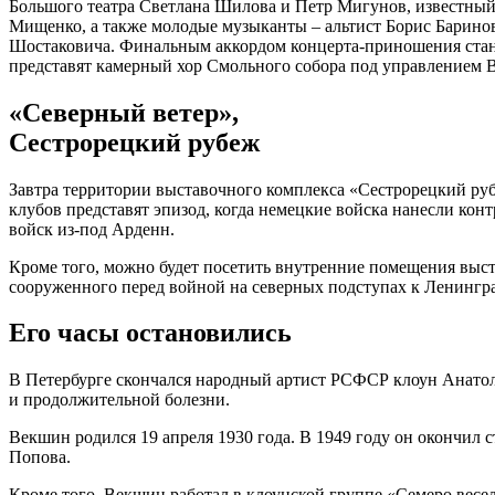
Большого театра Светлана Шилова и Петр Мигунов, известный
Мищенко, а также молодые музыканты – альтист Борис Барино
Шостаковича. Финальным аккордом концерта-приношения стане
представят камерный хор Смольного собора под управлением 
«Северный ветер»,
Сестрорецкий рубеж
Завтра территории выставочного комплекса «Сестрорецкий руб
клубов представят эпизод, когда немецкие войска нанесли ко
войск из-под Арденн.
Кроме того, можно будет посетить внутренние помещения выс
сооруженного перед войной на северных подступах к Ленингра
Его часы остановились
В Петербурге скончался народный артист РСФСР клоун Анатол
и продолжительной болезни.
Векшин родился 19 апреля 1930 года. В 1949 году он окончи
Попова.
Кроме того, Векшин работал в клоунской группе «Семеро весе