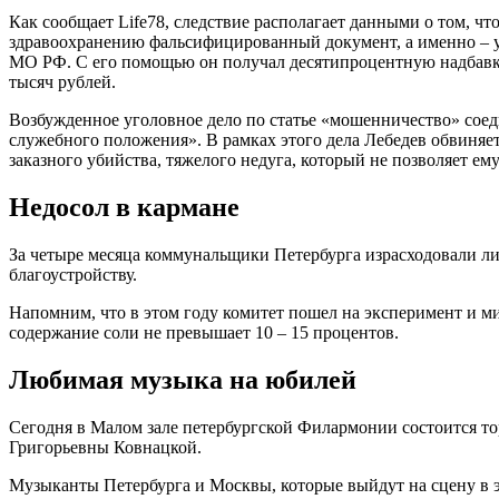
Как сообщает Life78, следствие располагает данными о том, 
здравоохранению фальсифицированный документ, а именно – 
МО РФ. С его помощью он получал десятипроцентную надбавку 
тысяч рублей.
Возбужденное уголовное дело по статье «мошенничество» соед
служебного положения». В рамках этого дела Лебедев обвиняе
заказного убийства, тяжелого недуга, который не позволяет ем
Недосол в кармане
За четыре месяца коммунальщики Петербурга израсходовали лиш
благоустройству.
Напомним, что в этом году комитет пошел на эксперимент и м
содержание соли не превышает 10 – 15 процентов.
Любимая музыка на юбилей
Сегодня в Малом зале петербургской Филармонии состоится т
Григорьевны Ковнацкой.
Музыканты Петербурга и Москвы, которые выйдут на сцену в эт