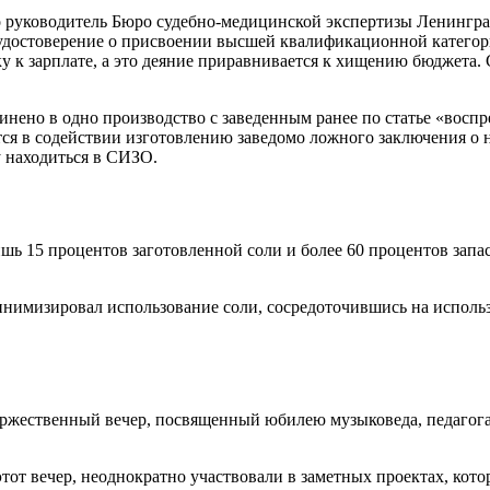
что руководитель Бюро судебно-медицинской экспертизы Ленингр
удостоверение о присвоении высшей квалификационной категор
к зарплате, а это деяние приравнивается к хищению бюджета. С
инено в одно производство с заведенным ранее по статье «восп
тся в содействии изготовлению заведомо ложного заключения о 
у находиться в СИЗО.
ь 15 процентов заготовленной соли и более 60 процентов запас
инимизировал использование соли, сосредоточившись на использ
оржественный вечер, посвященный юбилею музыковеда, педагога
от вечер, неоднократно участвовали в заметных проектах, кото