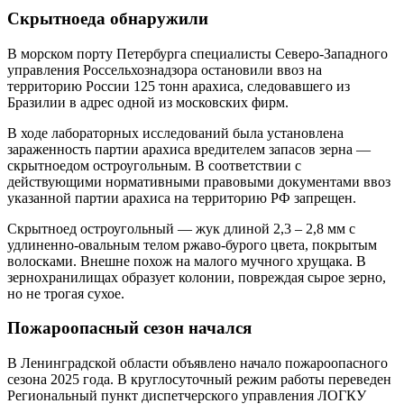
Скрытноеда обнаружили
В морском порту Петербурга специалисты Северо-Западного
управления Россельхознадзора остановили ввоз на
территорию России 125 тонн арахиса, следовавшего из
Бразилии в адрес одной из московских фирм.
В ходе лабораторных исследований была установлена
зараженность партии арахиса вредителем запасов зерна —
скрытноедом остроугольным. В соответствии с
действующими нормативными правовыми документами ввоз
указанной партии арахиса на территорию РФ запрещен.
Скрытноед остроугольный — жук длиной 2,3 – 2,8 мм с
удлиненно-­овальным телом ржаво-бурого цвета, покрытым
волосками. Внешне похож на малого мучного хрущака. В
зернохранилищах образует колонии, повреждая сырое зерно,
но не трогая сухое.
Пожароопасный сезон начался
В Ленинградской области объявлено начало пожароопасного
сезона 2025 года. В круглосуточный режим работы переведен
Региональный пункт диспетчерского управления ЛОГКУ