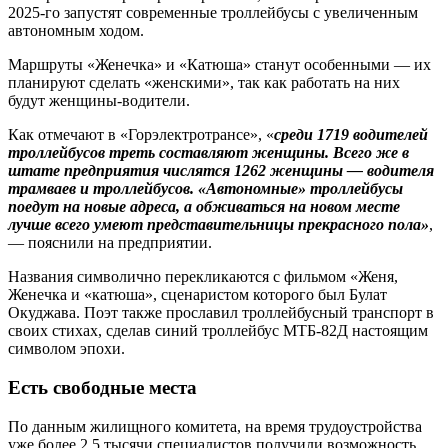
2025‑го запустят современные троллейбусы с увеличенным
автономным ходом.
Маршруты «Женечка» и «Катюша» станут особенными — их
планируют сделать «женскими», так как работать на них
будут женщины-водители.
Как отмечают в «Горэлектро­трансе», «
среди 1719 водителей
троллейбусов треть составляют женщины. Всего же в
штате предприятия числятся 1262 женщины — водителя
трамваев и троллейбусов. «Автономные» троллейбусы
поедут на новые адреса, а обживаться на новом ­месте
лучше всего умеют представительницы прекрасного пола»
,
— пояснили на предприятии.
Названия символично перекликаются с фильмом «Женя,
Женечка и «катюша», сценаристом которого был Булат
Окуджава. Поэт также прославил троллейбусный транспорт в
своих стихах, сделав синий троллейбус МТБ-82Д настоящим
символом эпохи.
Есть свободные места
По данным жилищного комитета, на время трудоустройства
уже более 2,5 тысячи специалистов получили возможность