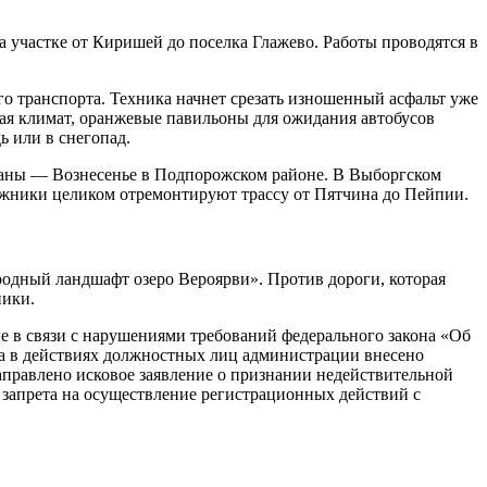
 участке от Киришей до поселка Глажево. Работы проводятся в
о транспорта. Техника начнет срезать изношенный асфальт уже
ывая климат, оранжевые павильоны для ожидания автобусов
ь или в снегопад.
араны — Вознесенье в Подпорожском районе. В Выборгском
жники целиком отремонтируют трассу от Пятчина до Пейпии.
одный ландшафт озеро Вероярви». Против дороги, которая
ники.
е в связи с нарушениями требований федерального закона «Об
а в действиях должностных лиц администрации внесено
аправлено исковое заявление о признании недействительной
е запрета на осуществление регистрационных действий с