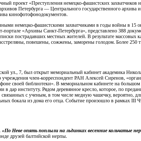
чный проект «Преступления немецко-фашистских захватчиков н
 архивов Петербурга — Центрального государственного архива 
рхива кинофотофонодокументов.
ными немецко-фашистскими захватчиками в годы войны в 15 ок
т-портале «Архивы Санкт-Петербурга», представлено 388 докум
 списки пострадавших местных жителей. В результате массовых 
асстреляны, повешены, ­сожжены, заморены голодом. Более 250 
кой ул., 7, был открыт мемориальный кабинет академика Никола
ор учреждения член-корреспондент РАН Алексей Сиренов, «орган
а фоне своей библиотеки». В мемориальном кабинете на большом
 в дар институту. Рядом деревянное кресло, которое, по пред
связанных с ученым, в том числе медную чашечку, вероятно, дл
ных бокала из дома его отца. Событие произошло в рамках III Ч
.
«По Неве опять поплыли на льдинках весенние кольчатые н
нде друзей балтийской нерпы.