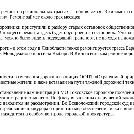
ремонт на региональных трассах — обновляется 23 километра на
и». Ремонт займет около трех месяцев.
 дорожники приступили к разбору старых остановок общественног
 В процессе ремонта здесь будет обустроено 25 остановок. Учит
обы можно было видеть подходящий транспорт, не выходя на дожд
роги» в этом году в Леноблас­ти также ремонтируется трасса Б
к Молодежного шоссе на Выборг. В Кингисеппском районе доро
он­ности размещения дороги в границах ООПТ «Охраняемый прир
 местные жители и даже вставали на пути тяжелой дорожной тех
остановление администрации МО Токсовское городское поселени
дминистрации отменено. По факту выявленных нарушений закон
с находится на рассмотрении. Во Всеволожский городской суд н
л требование прокурора о принятии мер обеспечения иска в вид
 находится на особом контроле городской прокуратуры.