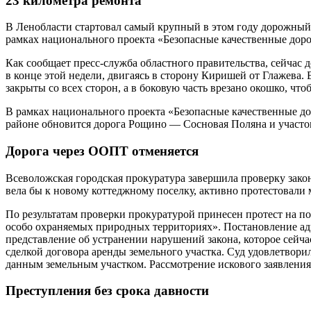
23 километра ремонта
В Ленобласти стартовал самый крупный в этом году дорожный 
рамках национального проекта «Безопасные качественные дорог
Как сообщает пресс-служба областного правительства, сейчас
в конце этой недели, двигаясь в сторону Киришей от Глажева.
закрыты со всех сторон, а в боковую часть врезано окошко, чт
В рамках национального проекта «Безопасные качественные до
районе обновится дорога Рощино — Сосновая Поляна и участо
Дорога через ООПТ отменяется
Всеволожская городская прокуратура завершила проверку зак
вела бы к новому коттеджному поселку, активно протестовали
По результатам проверки прокуратурой принесен протест на п
особо охраняемых природных территориях». Постановление а
представление об устранении нарушений закона, которое сейча
сделкой договора аренды земельного участка. Суд удовлетвори
данным земельным участком. Рассмотрение искового заявления
Преступления без срока давности