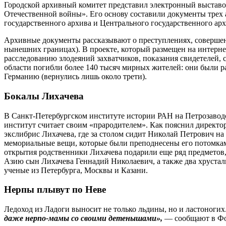
Городской архивный комитет представил электронный выставо
Отечественной войны». Его основу составили документы трех
государственного архива и Центрального государственного а
Архивные документы рассказывают о преступлениях, совершен
нынешних границах). В проекте, который размещен на интерне
расследованию злодеяний захватчиков, показания свидетелей,
области погибли более 140 тысяч мирных жителей: они были р
Германию (вернулись лишь около трети).
Бокалы Лихачева
В Санкт-Петербургском институте истории РАН на Петрозаводс
институт считает своим «прародителем». Как пояснил директ
экслибрис Лихачева, где за столом сидит Николай Петрович н
мемориальные вещи, которые были преподнесены его потомками
открытия родственники Лихачева подарили еще ряд предметов, 
Азию сын Лихачева Геннадий Николаевич, а также два хрусталь
ученые из Петербурга, Москвы и Казани.
Нерпы плывут по Неве
Ледоход из Ладоги выносит не только льдины, но и ластоногих
даже нерпо-мамы со своими детенышами»,
— сообщают в Фо