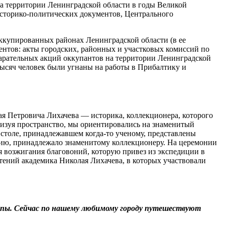
а территории Ленинградской области в годы Великой
историко-политических документов, Центрального
купированных районах Ленинградской области (в ее
ентов: акты городских, районных и участковых комиссий по
карательных акций оккупантов на территории Ленинградской
тысяч человек были угнаны на работы в Прибалтику и
я Пет­ровича Лихачева — историка, коллекционера, которого
изуя пространство, мы ориентировались на знаменитый
 столе, принадлежавшем когда‑то ученому, представлены
анию, принадлежало знаменитому коллекционеру. На церемонии
я возжигания благовоний, которую привез из экспедиции в
тений академика Николая Лихачева, в которых участ­вовали
ерпы. Сейчас по нашему любимому городу путешествуют