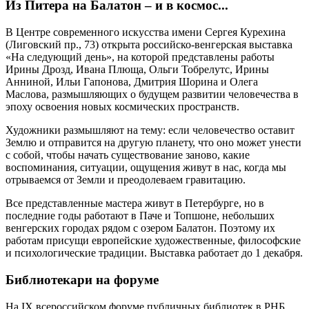
Из Питера на Балатон – и в космос...
В Центре современного искусства имени Сергея Курехина
(Лиговский пр., 73) открыта российско-венгерская выставка
«На следующий день», на которой представлены работы
Ирины Дрозд, Ивана Плюща, Ольги Тобрелутс, Ирины
Анниной, Ильи Гапонова, Дмитрия Шорина и Олега
Маслова, размышляющих о будущем развитии человечества в
эпоху освоения новых космических пространств.
Художники размышляют на тему: если человечество оставит
Землю и отправится на другую планету, что оно может унести
с собой, чтобы начать существование заново, какие
воспоминания, ситуации, ощущения живут в нас, когда мы
отрываемся от Земли и преодолеваем гравитацию.
Все представленные мастера живут в Петербурге, но в
последние годы работают в Паче и Топшоне, небольших
венгерских городах рядом с озером Балатон. Поэтому их
работам присущи европейские художественные, философские
и психологические традиции. Выставка работает до 1 декабря.
Библиотекари на форуме
На IX всероссийском форуме публичных библиотек в РНБ