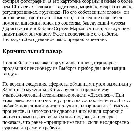
собирал фотографии. В его картотеке собраны данные о более
чем 10 тысячах человек – водителях, моряках, медработниках,
регулировщиках, грузчиках. По его собственным словам, он
искал везде, где только возможно, в последние годы очень
помогал широкий поиск по соцсетям. Заведующий музеем
Дороги жизни в Кобоне Сергей Марков считает, что лучшим
памятником энтузиасту будет продолжение его работы.
Нельзя, чтобы сделанное было предано забвению.
Криминальный навар
Полицейские задержали двух мошенников, втридорога
продавших пенсионеру из Выборга прибор для ионизации
воздуха.
По версии следствия, аферисты обманным путем выманили у
87-летнего мужчины 29 тыс. рублей и продали ему
ультрафиолетовый стерилизатор модели «Дефендер». При
этом рыночная стоимость устройства составляет всего 3 тыс.
рублей: мошенники могли получить навар почти в 1 тысячу
процентов. В автомобиле одного из них нашли коробки с
ионизаторами и договоры купли-продажи, а проверка
показала, что ранее «предприниматели» были неоднократно
судимы за кражи и грабежи.