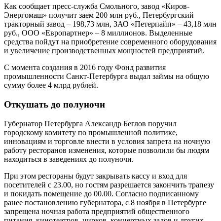
Как сообщает пресс-служба Смольного, завод «Киров-
Энергомаш» получит заем 200 млн руб., Петербургский
тракторный завод – 198,73 млн, ЗАО «Петерпайп» – 43,18 млн
руб., ООО «Европартнер» – 8 миллионов. Выделенные
средства пойдут на приобретение современного оборудования
и увеличение производственных мощностей предприятий.
С момента создания в 2016 году Фонд развития
промышленности Санкт-Петербурга выдал займы на общую
сумму более 4 млрд рублей.
Откушать до полуночи
Губернатор Петербурга Александр Беглов поручил
городскому комитету по промышленной политике,
инновациям и торговле внести в условия запрета на ночную
работу ресторанов изменения, которые позволили бы людям
находиться в заведениях до полуночи.
При этом рестораны будут закрывать кассу и вход для
посетителей с 23.00, но гостям разрешается закончить трапезу
и покидать помещение до 00.00. Согласно подписанному
ранее постановлению губернатора, с 8 ноября в Петербурге
запрещена ночная работа предприятий общественного
питания, кинотеатров, цирков, концертных залов и других