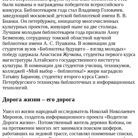
были названы и награждены победители всероссийского
конкурса. Библиотекарем года стал Владимир Головачев,
заведующий московской детской библиотекой имени В. В.
Бианки. Он петербуржец, инициатор многочисленных
культурных проектов, живущий ныне на две столицы.
Лучшим молодым библиотекарем года признали Анну
Безменову, сотрудницу томской областной научной
библиотеки имени А. С. Пушкина. В номинации для
студентов вузов «Библиотека будущего – взгляд молодых»
победу одержала Анастасия Жучкова, студентка первого курса
магистратуры Алтайского государственного института
культуры. В номинации для студентов училищ, техникумов,
колледжей «Мой выбор – библиотека!» жюри наградило
Татьяну Баранову, студентку второго курса Санкт-
Петербургского техникума библиотечных и информационных
технологий.
Дорога жизни – его дорога
Ушел из жизни народный исследователь Николай Николаевич
Миронов, создатель информационного проекта «Водители
Дороги жизни». Потомственный житель деревни Кобона, он
на протяжении многих лет занимался поиском шоферов,
работавших на ледовой трассе, составлял поименные списки,