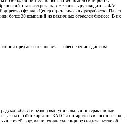
ем и свободой бизнеса влияет на экономический рост».
ловский, статс-секретарь, заместитель руководителя ФАС
 директор фонда «Центр стратегических разработок» Павел
ики более 30 компаний из различных отраслей бизнеса. В их
сновной предмет соглашения — обеспечение единства
градской области реализован уникальный интерактивный
ые факты о работе органов ЗАГС и нотариусов в военные годы;
сячи гостей форума получили сувенирное свидетельство об