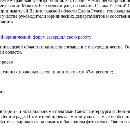
 теме «Правовая трансформация: как баланс между регулировани
Федерации Максим Бесхмельницын, начальник Главка Евгений Ор
ринимателей Ленинградской области Елена Рулева, генеральный
 участие руководители юридических департаментов и собст­венн
пании.
ый юридический форум завершил свою работу
нградской области подписали соглашение о сотрудничестве. О
ой области.
просам:
ативных правовых актов, принимаемых в 47-м регионе;
ия;
 истории» и нотариальными палатами Санкт-Петербурга и Ленин
м Ленинграде. Посетители проекта смогли узнать самые необычн
сфотографироваться на память в блокадном фотоателье. Около ты