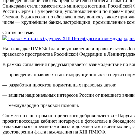
Проведен деловой завтрак представителей бизнеса и власти по
Спикерами стали: заместитель министра юстиции Российской 
России Сергей Пузыревский, уполномоченный по правам предп
Смелов. В дискуссии по обозначенному вопросу также приняли
числе — крупнейшие банки, застройщики, промышленные ком
Статья по теме:
Право смотрит в будущее. XIII Петербургский международн
На площадке ПМЮФ Главное управление и правительство Лени
правового пространства Российской Федерации в Ленинградск
В рамках соглашения предусматривается взаимодействие по во
— проведения правовых и антикоррупционных экспертиз норм
— разработки проектов нормативных правовых актов;
— защиты национальных интересов России от внешнего влиян
— международно-правовой помощи.
Совместно с центром исторического добровольчества «Паруса
проект: воссоздан кабинет нотариуса и фотоателье в блокадно
ознакомиться с предметами быта и документами военных лет; 
удостоверении факта нахождения на XIII ПМЮФ.