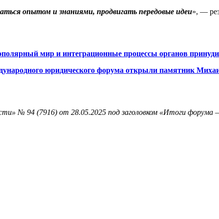
аться опытом и знаниями, продвигать передовые идеи
», — ре
олярный мир и интеграционные процессы органов принуди
еждународного юридического форума открыли памятник Миха
ти» № 94 (7916) от 28.05.2025 под заголовком «Итоги форума 