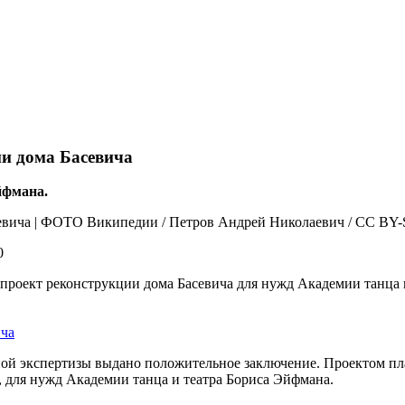
ии дома Басевича
йфмана.
0
проект реконструкции дома Басевича для нужд Академии танца 
ича
нной экспертизы выдано положительное заключение. Проектом п
 для нужд Академии танца и театра Бориса Эйфмана.