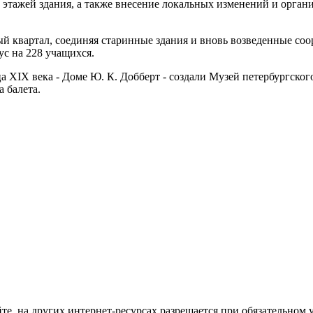
о этажей здания, а также внесение локальных изменений и орга
й квартал, соединяя старинные здания и вновь возведенные соор
с на 228 учащихся.
 XIX века - Доме Ю. К. Добберт - создали Музей петербургского
а балета.
те, на других интернет-ресурсах разрешается при обязательном