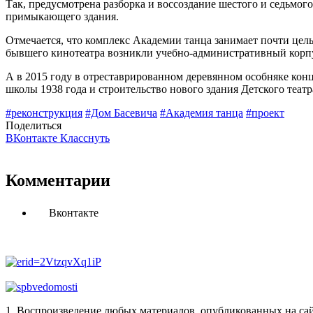
Так, предусмотрена разборка и воссоздание шестого и седьмог
примыкающего здания.
Отмечается, что комплекс Академии танца занимает почти целы
бывшего кинотеатра возникли учебно-административный корпу
А в 2015 году в отреставрированном деревянном особняке конца
школы 1938 года и строительство нового здания Детского театр
#реконструкция
#Дом Басевича
#Академия танца
#проект
Поделиться
ВКонтакте
Класснуть
Комментарии
Вконтакте
1. Воспроизведение любых материалов, опубликованных на сай