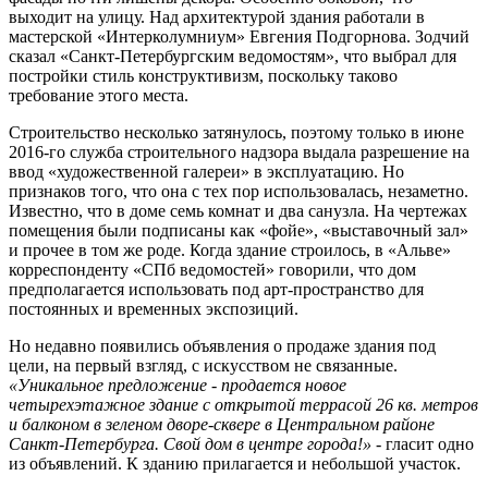
выходит на улицу. Над архитектурой здания работали в
мастерской «Интерколумниум» Евгения Подгорнова. Зодчий
сказал «Санкт-Петербургским ведомостям», что выбрал для
постройки стиль конструктивизм, поскольку таково
требование этого места.
Строительство несколько затянулось, поэтому только в июне
2016-го служба строительного надзора выдала разрешение на
ввод «художественной галереи» в эксплуатацию. Но
признаков того, что она с тех пор использовалась, незаметно.
Известно, что в доме семь комнат и два санузла. На чертежах
помещения были подписаны как «фойе», «выставочный зал»
и прочее в том же роде. Когда здание строилось, в «Альве»
корреспонденту «СПб ведомостей» говорили, что дом
предполагается использовать под арт-пространство для
постоянных и временных экспозиций.
Но недавно появились объявления о продаже здания под
цели, на первый взгляд, с искусством не связанные.
«Уникальное предложение - продается новое
четырехэтажное здание с открытой террасой 26 кв. метров
и балконом в зеленом дворе-сквере в Центральном районе
Санкт-Петербурга. Свой дом в центре города!»
- гласит одно
из объявлений. К зданию прилагается и небольшой участок.