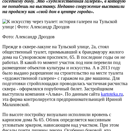
соседнему дому. Это «художественная галерея», в которую
не попадешь на выставку. Недавно сооружение выставили
на продажу как «свой дом в центре города».
Фото: Александр Дроздов
Прежде в сквере-лакуне на Тульской улице, 2а, стоял
общественный туалет, примыкавший к брандмауэру жилого
дома на Суворовском проспекте, 65. В последние годы он не
работал. В какой-то момент участок под ним перевели под
размещение объектов культуры и искусства. А в 2013 году
было выдано разрешение на строительство на месте туалета
«художественной галереи» с гаражом на две машины. Для
подготовки стройплощадки проводилась частичная расчистка
сквера - оформлялся порубочный билет. Застройщиком
выступила компания «Альва». По данным сайта
kartoteka.ru
,
эта фирма контролируется предпринимательницей Ириной
Малаховской.
По высоте постройку визуально исполнили вровень с
карнизом дома № 65. Облик определяется массивным
угловатым эркером, нависающим над участком. При этом
фасады почти лишены декора. Особенно боковой, что