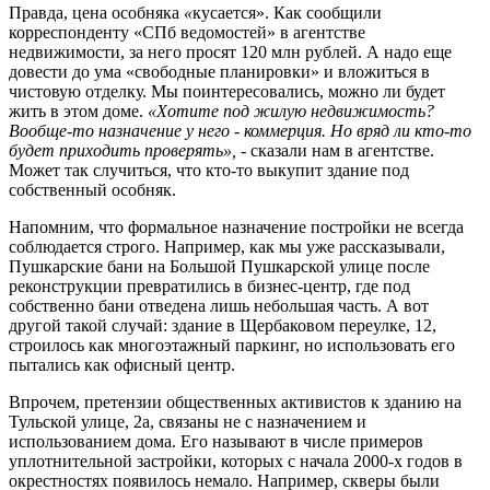
Правда, цена особняка
«
кусается». Как сообщили
корреспонденту «СПб ведомостей» в агентстве
недвижимости, за него просят 120 млн рублей. А надо еще
довести до ума «свободные планировки» и вложиться в
чистовую отделку. Мы поинтересовались, можно ли будет
жить в этом доме.
«Хотите под жилую недвижимость?
Вообще-то назначение у него - коммерция. Но вряд ли кто-то
будет приходить проверять», -
сказали нам в агентстве.
Может так случиться, что кто-то выкупит здание под
собственный особняк.
Напомним, что формальное назначение постройки не всегда
соблюдается строго. Например, как мы уже рассказывали,
Пушкарские бани на Большой Пушкарской улице после
реконструкции превратились в бизнес-центр, где под
собственно бани отведена лишь небольшая часть. А вот
другой такой случай: здание в Щербаковом переулке, 12,
строилось как многоэтажный паркинг, но использовать его
пытались как офисный центр.
Впрочем, претензии общественных активистов к зданию на
Тульской улице, 2а, связаны не с назначением и
использованием дома. Его называют в числе примеров
уплотнительной застройки, которых с начала 2000-х годов в
окрестностях появилось немало. Например, скверы были