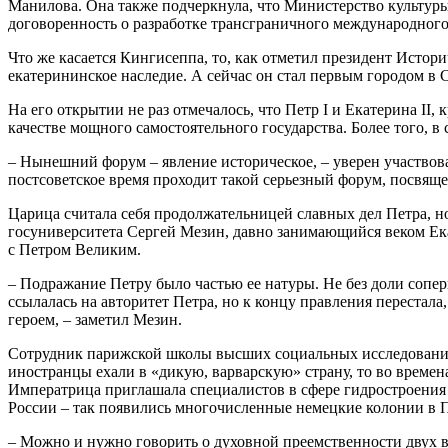
Манилова. Она также подчеркнула, что Министерство культуры у
договоренность о разработке трансграничного международног
Что же касается Кингисеппа, то, как отметил президент Истор
екатерининское наследие. А сейчас он стал первым городом в 
На его открытии не раз отмечалось, что Петр I и Екатерина I
качестве мощного самостоятельного государства. Более того, в
– Нынешний форум – явление историческое, – уверен участвов
постсоветское время проходит такой серьезный форум, посвящ
Царица считала себя продолжательницей славных дел Петра, но
госуниверситета Сергей Мезин, давно занимающийся веком Ек
с Петром Великим.
– Подражание Петру было частью ее натуры. Не без доли соперн
ссылалась на авторитет Петра, но к концу правления перестала
героем, – заметил Мезин.
Сотрудник парижской школы высших социальных исследований
иностранцы ехали в «дикую, варварскую» страну, то во врем
Императрица приглашала специалистов в сфере гидростроения 
России – так появились многочисленные немецкие колонии в П
– Можно и нужно говорить о духовной преемственности двух 