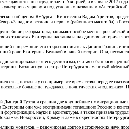
же давно тесно сотрудничает с Австрией, а в январе 2017 года 
о культурного маршрута под условным названием «Австрийский 
ического общества Ямбурга – Кингисеппа Вадим Аристов, предст
Северо-Западном регионе и первым (районного масштаба) в Росс
I, крупнейшие реформаторы, занимают особое место в российской
 своих трактатах Екатерина настаивала на единстве историческо
авший в церемонии его открытия писатель Даниил Гранин, иниц
енный роли Екатерины Великой в нашей истории. Она, несомненн
 дистанцировалась от его деспотизма, считая себя просвещенно
атерины. Воздвигнув в центре Петербурга знаменитый «Медный 
ичества, поскольку его пример все время стоял перед ее глазам
, поскольку больше не нуждалась в политических «подпорках». Н
 Дмитрий Гузевич сравнил две крупнейшие иммиграционные во
ена Екатерины они уже воспринимали тогдашнюю Россию в конте
и фортификации, науки и архитектуры, а также призвала трудо
оволжье, Новороссии, Крыму и даже в окрестностях Петербурга
великих монархов, – резюмировал доктор исторических наук пр