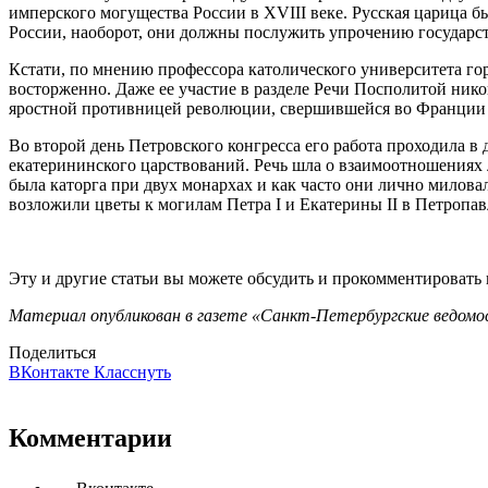
имперского могущества России в XVIII веке. Русская царица б
России, наоборот, они должны послужить упрочению государс
Кстати, по мнению профессора католического университета го
восторженно. Даже ее участие в разделе Речи Посполитой нико
яростной противницей революции, свершившейся во Франции в
Во второй день Петровского конгресса его работа проходила в
екатерининского царствований. Речь шла о взаимоотношениях л
была каторга при двух монархах и как часто они лично милов
возложили цветы к могилам Петра I и Екатерины II в Петропав
Эту и другие статьи вы можете обсудить и прокомментировать
Материал опубликован в газете «Санкт-Петербургские ведомос
Поделиться
ВКонтакте
Класснуть
Комментарии