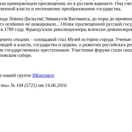
ыла приверженцем просвещения, но в русском варианте. Она счит
твенной власти и неспешному преобразованию государства.
рода Левена (Бельгия) Эммануэля Вагеманса, до поры до времен
го особенно не шокировало... Облик просвещенной русской госуд
 1789 году. Французские революционеры всячески демонизирова
 девяти секциях – площадкой стал Музей истории города. Учены
юдей и власти, государства и церкви, о развитии российских р
али государственных преступников. Участники форума стали св
ловском соборе.
 в нашей группе
ВКонтакте
ти» № 104 (5721) от 14.06.2016.