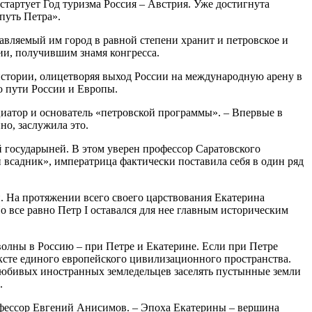
стартует Год туризма Россия – Австрия. Уже достигнута
путь Петра».
авляемый им город в равной степени хранит и петровское и
ии, получившим знамя конгресса.
 истории, олицетворяя выход России на международную арену в
го пути России и Европы.
иатор и основатель «петровской программы». – Впервые в
о, заслужила это.
й государыней. В этом уверен профессор Саратовского
всадник», императрица фактически поставила себя в один ряд
и. На протяжении всего своего царствования Екатерина
о все равно Петр I оставался для нее главным историческим
лны в Россию – при Петре и Екатерине. Если при Петре
ксте единого европейского цивилизационного пространства.
любивых иностранных земледельцев заселять пустынные земли
.
офессор Евгений Анисимов. – Эпоха Екатерины – вершина