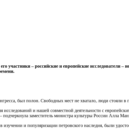
его участники – российские и европейские исследователи – н
ремени.
гресса, был полон. Свободных мест не хватало, люди стояли в п
для исследований и нашей совместной деятельности с европейск
 – подчеркнула заместитель министра культуры России Алла Ман
 в изучении и популяризации петровского наследия, были удост