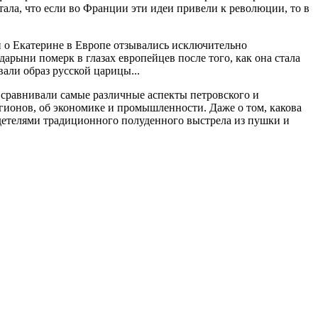
ала, что если во Франции эти идеи привели к революции, то в
и о Екатерине в Европе отзывались исключительно
арыни померк в глазах европейцев после того, как она стала
ли образ русской царицы...
е сравнивали самые различные аспекты петровского и
егионов, об экономике и промышленности. Даже о том, какова
идетелями традиционного полуденного выстрела из пушки и