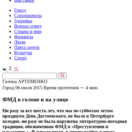
Выставки
Город
Спецпроекты
Здоровье
Вопрос-ответ
Страна и мир
Финансы
Люди
Пресс-центр
Культура
Спорт
Галина АРТЕМЕНКО
Город
06 июля 2015
Время прочтения ⁓ 4 мин.
ФМД в голове и на улице
Ни разу за все шесть лет, что мы по субботам летом
празднуем День Достоевского, не было в Петербурге
холодно, ни разу не была нарушена литературно-погодная
традиция, обозначенная ФМД в «Преступлении и
наказании»: «В начале июля, в чрезвычайно жаркое