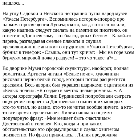
нашлось...
На углу Садовой и Невского нестрашно пугал народ музей
«Ужасы Петербурга». Вспомнилась история-апокриф про
наркома просвещения Луначарского, когда того спросили,
какую надпись следует сделать на памятнике писателю, он
ответил: «Достоевскому – от благодарных бесов»... Какой-то
парень, разглядывая смелые плакаты и слушая
«революционные агитки» сотрудников «Ужасов Петербурга»,
бубнил в телефон: «Слышь, они тут кричат: «Мы на горе всем
буржуям мировой пожар раздуем! – это чо такое, а?»...
Во дворике Музея городской скульптуры, наоборот, полная
романтика. Артисты читали «Белые ночи», художники
рисовали черно-белый город, который потом расцветится
красками. Весь дворик был украшен шариками с цитатами из
«Белых ночей»: «Я создаю в мечтах целые романы...». А
актеры хореографа Лилии Бурдинской попробовали сыграть
ощущение творчества Достоевского нынешних молодых –
кто-то читал, но давно, кто-то не читал вообще ничего, а кто-
то все время перечитывает. Лилия нашла в соцсетях
популярную фразу: «Мне мешает быть счастливым
Достоевский в голове». Кто, когда и при каких
обстоятельствах это сформулировал и сделал хэштегом –
неизвестно. Но фраза прижилась... Лилия предложила