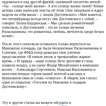
задуматься и над другой фразой, сказанной писателю женой:
«Ты – солнце моей жизни». А кто солнце жизни твоей? Юные
актеры сами написали тексты об этом. Они танцевали и вдруг
надели на себя маски – с лицом Достоевского. «Мне кажется,
что петербуржцы всегда несут лик Достоевского с собой, –
говорит Лилия Бурдинская. – Мы сделали романтичный
спектакль, и Достоевский – это не только мучения
Раскольникова, это романтика, любовь, мечтатель среди белых
ночей».
После этого спектакля оставалось только вернуться на
Манежную площадь, где были бесконечные Раскольниковы и
Сонечки, где ФМД-театр разыграл свое уличное
представление «В начале июля, в чрезвычайно жаркое
время...» И правда – наше солнце било зрителям в глаза,
плавило воздух, а на сцене Федор Михайлович в компании
коллег – Александра Сергеевича, Николая Васильевича и
многочисленных героев нашей золотой классики в
буквальном смысле слова «отжигал». В общем, как гласил
один из плакатов: «Гоголем по Невскому в подарок
Достоевскому».
Эту и другие статьи вы можете обсудить и