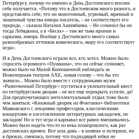
Петербургу, почему-то именно в День Достоевского вполне
себе получается. «Потому что в Достоевском много разного, и
представлять себе, что он монотонный, угрюмый, мрачный и
лишенный чувства юмора писатель, – не соответствует его
природе, – сказала Наталия Ашимбаева. – Не сочинил бы он
тогда Лебядкина, а в «Бесах» – там же тьма иронии и
сарказма, юмора. Вообще у Достоевского много самых
разнообразных оттенков комического, миру его соответствует
игра».
И в День Достоевского играли все, кто хотел. Можно было
спросить огромного «Пушкина», что он сейчас сочиняет,
можно было на Малой Конюшенной наблюдать за
Инженерным театром АХЕ, ломая голову – что бы это
значило... Можно было вместе с сотрудниками музея
«Разночинный Петербург» пуститься в увлекательный квест
по петербургским дворам – не все еще перекрыть успели, да!
Для предпочитающих интеллектуальный отдых тоже было
чем заняться: «Книжный дворик на Фонтанке» библиотеки
Маяковского с лекциями профессоров, классическими
концертами и изготовлением литературных закладочек, не
закладов! Но и тут игра и карнавал все равно вмешивались.
Можно было надеть что-то из века позапрошлого, как раз
достоевских времен. Вот шла дама – в шляпке и пелерине, но
в брюках, смеялась, потому что подходящей юбки не