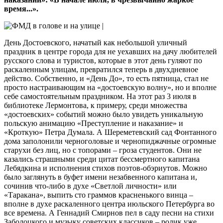
время...».
День Достоевского, начатый как небольшой уличный
праздник в центре города для не уехавших на дачу любителей
русского слова и туристов, которые в этот день гуляют по
раскаленным улицам, превратился теперь в двухдневное
действо. Собственно, и «День До», то есть пятница, стал не
просто настраивающим на «достоевскую волну», но и вполне
себе самостоятельным праздником. На этот раз 3 июля в
библиотеке Лермонтова, к примеру, среди множества
«достоевских» событий можно было увидеть уникальную
польскую анимацию «Преступление и наказание» и
«Кроткую» Петра Думала. А Шереметевский сад Фонтанного
дома заполонили черноголовые и чернопиджачные огромные
старухи без лиц, но с топорами – гроза студентов. Они не
казались страшными среди цитат бессмертного капитана
Лебядкина и исполнения стихов поэтов-обэриутов. Можно
было заглянуть в буфет имени незабвенного капитана и,
сочинив что-либо в духе «Светлой личности» или
«Таракана», выпить сто граммов красненького винца –
вполне в духе раскаленного центра июльского Петербурга во
все времена. А Геннадий Смирнов пел в саду песни на стихи
Заболоцкого и музыку советских классиков – ролик уже