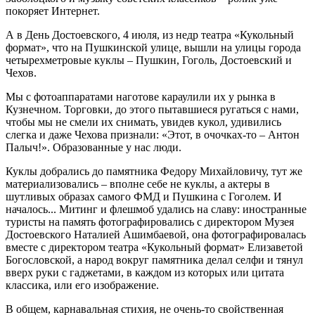
покоряет Интернет.
А в День Достоевского, 4 июля, из недр театра «Кукольный
формат», что на Пушкинской улице, вышли на улицы города
четырехметровые куклы – Пушкин, Гоголь, Достоевский и
Чехов.
Мы с фотоаппаратами наготове караулили их у рынка в
Кузнечном. Торговки, до этого пытавшиеся ругаться с нами,
чтобы мы не смели их снимать, увидев кукол, удивились
слегка и даже Чехова признали: «Этот, в очочках-то – Антон
Палыч!». Образованные у нас люди.
Куклы добрались до памятника Федору Михайловичу, тут же
материализовались – вполне себе не куклы, а актеры в
шутливых образах самого ФМД и Пушкина с Гоголем. И
началось... Митинг и флешмоб удались на славу: иностранные
туристы на память фотографировались с директором Музея
Достоевского Наталией Ашимбаевой, она фотографировалась
вместе с директором театра «Кукольный формат» Елизаветой
Богословской, а народ вокруг памятника делал селфи и тянул
вверх руки с гаджетами, в каждом из которых или цитата
классика, или его изображение.
В общем, карнавальная стихия, не очень-то свойственная