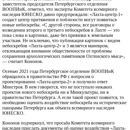
заместитель председателя Петербургского отделения
ВООПИиК, отметил, что эксперты Комитета всемирного
наследия ЮНЕСКО давно предупреждали: «Лахта-центр-1»
создаст центр притяжения и поблизости могут появиться
новые небоскребы. «С другой стороны, все разговоры о
возведении второго и третьего небоскребов в Лахте — это
пока слова и картинки, даже без привязки к земельным
участкам. Не исключаю, что публикация картинок с видом
небоскребов «Лахта-центр-2» и 3 является маневром,
отвлекающим внимание общественности от проблемы
сохранения археологических памятников Охтинского мыса»,
— считает Кононов.
Осенью 2021 года Петербургское отделение ВООПИиК
обращалось в правительство РФ с вопросом о
проектировании «Лахта-центра-2» и получило ответ
Минстроя. В нем говорится, что не поступало никаких
проектов нового небоскреба ни в Минкультуры, ни в
правительство Петербурга. А если такой проект появится, то
необходимо оценить воздействие небоскреба на исторические
панорамы Петербурга как объекта всемирного наследия
ЮНЕСКО.
Кононов подчеркнул, что просьба Комитета всемирного
наследия прислать документы об оценке воздействия «Лахта-