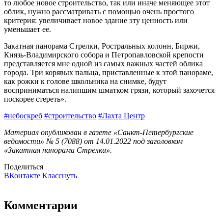
то любое новое строительство, так или иначе меняющее этот
облик, нужно рассматривать с помощью очень простого
критерия: увеличивает новое здание эту ценность или
уменьшает ее.
Закатная панорама Стрелки, Ростральных колонн, Биржи,
Князь-Владимирского собора и Петропавловской крепости
представляется мне одной из самых важных частей облика
города. Три корявых пальца, приставленные к этой панораме,
как рожки к голове школьника на снимке, будут
восприниматься налипшим шматком грязи, который захочется
поскорее стереть».
#небоскреб
#строительство
#Лахта Центр
Материал опубликован в газете «Санкт-Петербургские
ведомости» № 5 (7088) от 14.01.2022 под заголовком
«Закатная панорама Стрелки».
Поделиться
ВКонтакте
Класснуть
Комментарии