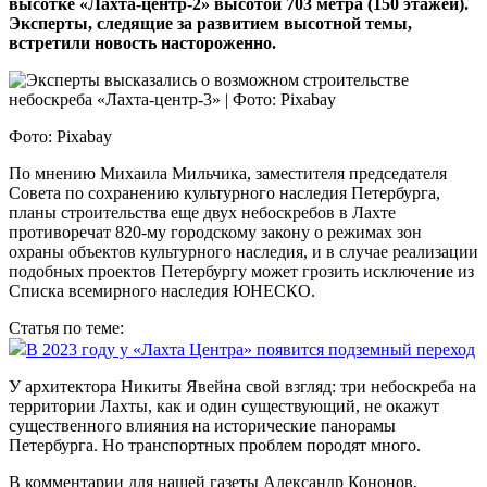
высотке «Лахта-центр-2» высотой 703 метра (150 этажей).
Эксперты, следящие за развитием высотной темы,
встретили новость настороженно.
Фото: Pixabay
По мнению Михаила Мильчика, заместителя председателя
Совета по сохранению культурного наследия Петербурга,
планы строительства еще двух небоскребов в Лахте
противоречат 820‑му городскому закону о режимах зон
охраны объектов культурного наследия, и в случае реализации
подобных проектов Петербургу может грозить исключение из
Списка всемирного наследия ЮНЕСКО.
Статья по теме:
В 2023 году у «Лахта Центра» появится подземный переход
У архитектора Никиты Явейна свой взгляд: три небоскреба на
территории Лахты, как и один существующий, не окажут
существенного влияния на исторические панорамы
Петербурга. Но транспортных проблем породят много.
В комментарии для нашей газеты Александр Кононов,