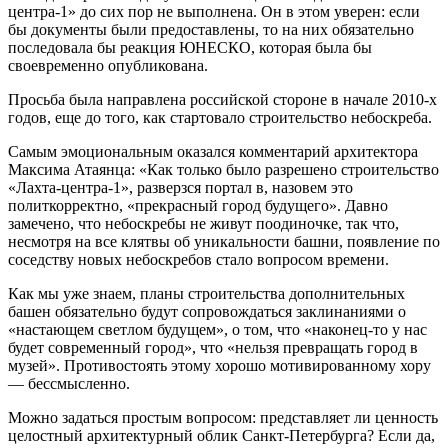
центра-1» до сих пор не выполнена. Он в этом уверен: если
бы документы были предоставлены, то на них обязательно
последовала бы реакция ЮНЕСКО, которая была бы
своевременно опубликована.
Просьба была направлена российской стороне в начале 2010‑х
годов, еще до того, как стартовало строительство небоскреба.
Самым эмоциональным оказался комментарий архитектора
Максима Атаянца: «Как только было разрешено строительство
«Лахта-центра-1», разверзся портал в, назовем это
политкорректно, «прекрасный город будущего». Давно
замечено, что небоскребы не живут поодиночке, так что,
несмотря на все клятвы об уникальности башни, появление по
соседству новых небоскребов стало вопросом времени.
Как мы уже знаем, планы строительства дополнительных
башен обязательно будут сопровождаться заклинаниями о
«настающем светлом будущем», о том, что «наконец‑то у нас
будет современный город», что «нельзя превращать город в
музей». Противостоять этому хорошо мотивированному хору
— бессмысленно.
Можно задаться простым вопросом: представляет ли ценность
целостный архитектурный облик Санкт-Петербурга? Если да,