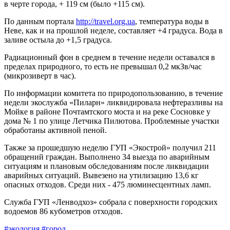
в черте города, + 119 см (было +115 см).
По данным портала
http://travel.org.ua
, температура воды в
Неве, как и на прошлой неделе, составляет +4 градуса. Вода в
заливе остыла до +1,5 градуса.
Радиационный фон в среднем в течение недели оставался в
пределах природного, то есть не превышал 0,2 мкЗв/чаc
(микрозиверт в час).
По информации комитета по природопользованию, в течение
недели экослужба «Пиларн» ликвидировала нефтеразливы на
Мойке в районе Почтамтского моста и на реке Сосновке у
дома № 1 по улице Летчика Пилютова. Проблемные участки
обработаны активной пеной.
Также за прошедшую неделю ГУП «Экострой» получил 211
обращений граждан. Выполнено 34 выезда по аварийным
ситуациям и плановым обследованиям после ликвидации
аварийных ситуаций. Вывезено на утилизацию 13,6 кг
опасных отходов. Среди них - 475 люминесцентных ламп.
Служба ГУП «Ленводхоз» собрала с поверхности городских
водоемов 86 кубометров отходов.
#экология
#город