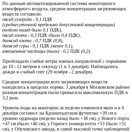
По данным автоматизированной системы мониторинга
атмосферного воздуха, средние концентрации загрязняющих
веществ составили:
оксид углерода - 0,1 ПДК
(среднесуточной предельно допустимой концентрации)
(неделю назад было 0,1 ПДК),
оксид азота - 0,3 ПДК (было 0,4 ПДК),
диоксид азота - 0,7 ПДК (0,8),
диоксид серы - 0,1 ПДК (менее 0,1),
взвешенные частицы (пыль) - 0,2 ПДК (0,2).
Преобладали слабые ветры южных направлений с порывами
до 10 - 12 метров в секунду (1 и 3 декабря). Наблюдались
дожди и слабый снег (29 ноября - 2 декабря).
Средние концентрации всех загрязняющих веществ
находились в пределах нормы. 3 декабря в Московском районе
разовая концентрация пыли превысила максимальную ПДК в
3,2 раза.
Уровень воды на акватории за неделю изменился мало и к 6
декабря составил: на Кронштадтском футштоке +39 см к
уровню ординара (неделю назад было +38 см), у Нового порта
+47 см (было +46 см), у Горного университета +53 (было +51
см), у Обуховского завода, в самой высокой точке наблюдений