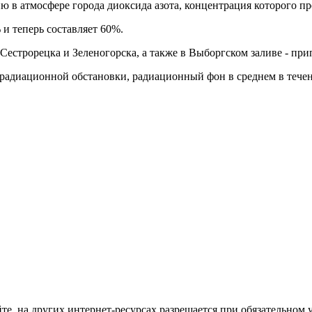
ю в атмосфере города диоксида азота, концентрация которого 
и теперь составляет 60%.
 Сестрорецка и Зеленогорска, а также в Выборгском заливе - при
адиационной обстановки, радиационный фон в среднем в течение
те, на других интернет-ресурсах разрешается при обязательном