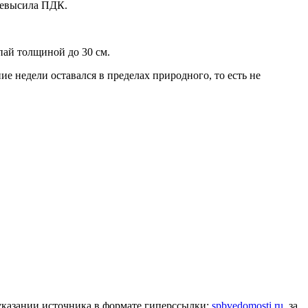
превысила ПДК.
пай толщиной до 30 см.
 недели оставался в пределах природного, то есть не
 указании источника в формате гиперссылки:
spbvedomosti.ru
, за