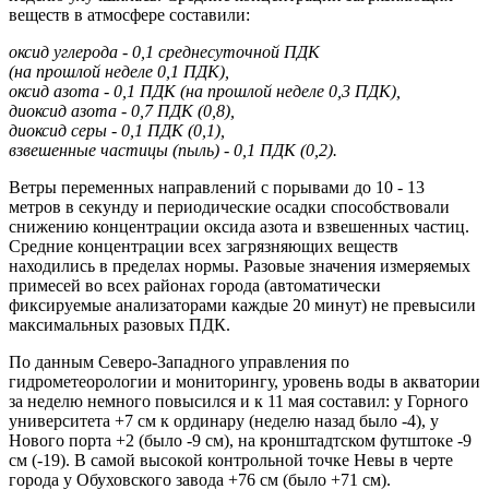
веществ в атмосфере составили:
оксид углерода - 0,1 среднесуточной ПДК
(на прошлой неделе 0,1 ПДК),
оксид азота - 0,1 ПДК (на прошлой неделе 0,3 ПДК),
диоксид азота - 0,7 ПДК (0,8),
диоксид серы - 0,1 ПДК (0,1),
взвешенные частицы (пыль) - 0,1 ПДК (0,2).
Ветры переменных направлений с порывами до 10 - 13
метров в секунду и периодические осадки способствовали
снижению концентрации оксида азота и взвешенных частиц.
Средние концентрации всех загрязняющих веществ
находились в пределах нормы. Разовые значения измеряемых
примесей во всех районах города (автоматически
фиксируемые анализаторами каждые 20 минут) не превысили
максимальных разовых ПДК.
По данным Северо-Западного управления по
гидрометеорологии и мониторингу, уровень воды в акватории
за неделю немного повысился и к 11 мая составил: у Горного
университета +7 см к ординару (неделю назад было -4), у
Нового порта +2 (было -9 см), на кронштадтском футштоке -9
см (-19). В самой высокой контрольной точке Невы в черте
города у Обуховского завода +76 см (было +71 см).