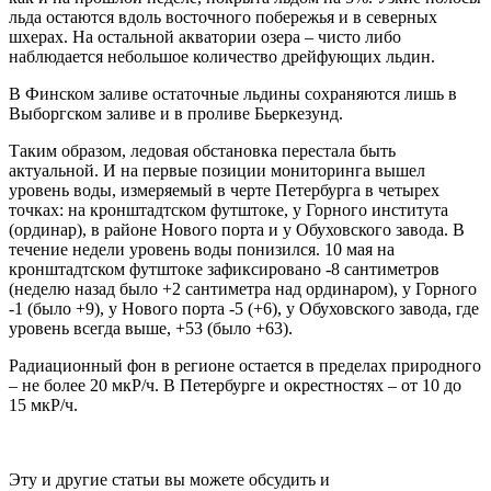
льда остаются вдоль восточного побережья и в северных
шхерах. На остальной акватории озера – чисто либо
наблюдается небольшое количество дрейфующих льдин.
В Финском заливе остаточные льдины сохраняются лишь в
Выборгском заливе и в проливе Бьеркезунд.
Таким образом, ледовая обстановка перестала быть
актуальной. И на первые позиции мониторинга вышел
уровень воды, измеряемый в черте Петербурга в четырех
точках: на кронштадтском футштоке, у Горного института
(ординар), в районе Нового порта и у Обуховского завода. В
течение недели уровень воды понизился. 10 мая на
кронштадтском футштоке зафиксировано -8 сантиметров
(неделю назад было +2 сантиметра над ординаром), у Горного
-1 (было +9), у Нового порта -5 (+6), у Обуховского завода, где
уровень всегда выше, +53 (было +63).
Радиационный фон в регионе остается в пределах природного
– не более 20 мкР/ч. В Петербурге и окрестностях – от 10 до
15 мкР/ч.
Эту и другие статьи вы можете обсудить и