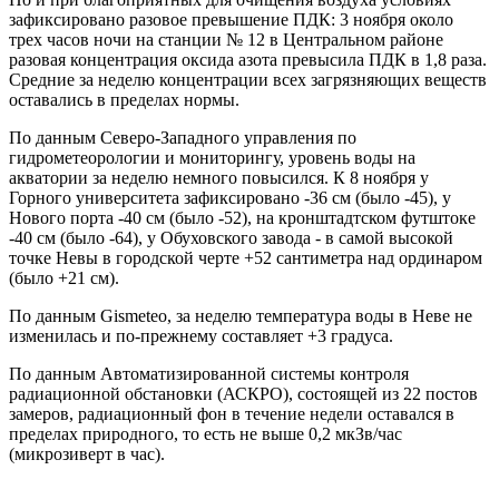
зафиксировано разовое превышение ПДК: 3 ноября около
трех часов ночи на станции № 12 в Центральном районе
разовая концентрация оксида азота превысила ПДК в 1,8 раза.
Средние за неделю концентрации всех загрязняющих веществ
оставались в пределах нормы.
По данным Северо-Западного управления по
гидрометеорологии и мониторингу, уровень воды на
акватории за неделю немного повысился. К 8 ноября у
Горного университета зафиксировано -36 см (было -45), у
Нового порта -40 см (было -52), на кронштадтском футштоке
-40 см (было -64), у Обуховского завода - в самой высокой
точке Невы в городской черте +52 сантиметра над ординаром
(было +21 см).
По данным Gismeteo, за неделю температура воды в Неве не
изменилась и по-прежнему составляет +3 градуса.
По данным Автоматизированной системы контроля
радиационной обстановки (АСКРО), состоящей из 22 постов
замеров, радиационный фон в течение недели оставался в
пределах природного, то есть не выше 0,2 мкЗв/час
(микрозиверт в час).