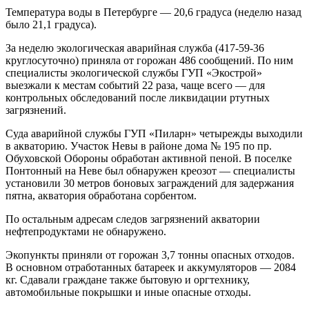
Температура воды в Петербурге — 20,6 градуса (неделю назад
было 21,1 градуса).
За неделю экологическая аварийная служба (417‑59‑36
круглосуточно) приняла от горожан 486 сообщений. По ним
специалисты экологической службы ГУП «Экострой»
выезжали к местам событий 22 раза, чаще всего — для
контрольных обследований после ликвидации ртутных
загрязнений.
Суда аварийной службы ГУП «Пиларн» четырежды выходили
в акваторию. Участок Невы в районе дома № 195 по пр.
Обуховской Обороны обработан активной пеной. В поселке
Понтонный на Неве был обнаружен креозот — специалисты
установили 30 метров боновых заграждений для задержания
пятна, акватория обработана сорбентом.
По остальным адресам следов загрязнений акватории
нефтепродуктами не обнаружено.
Экопункты приняли от горожан 3,7 тонны опасных отходов.
В основном отработанных батареек и аккумуляторов — 2084
кг. Сдавали граждане также бытовую и оргтехнику,
автомобильные покрышки и иные опасные отходы.