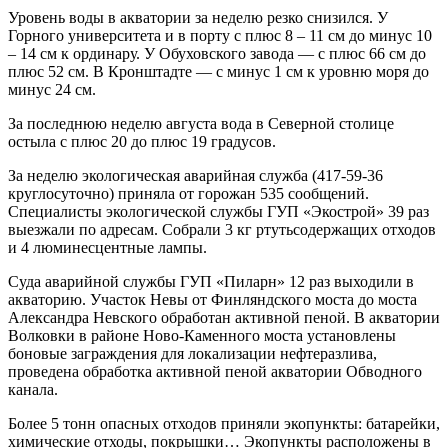
Уровень воды в акватории за неделю резко снизился. У
Горного университета и в порту с плюс 8 – 11 см до минус 10
– 14 см к ординару. У Обуховского завода — с плюс 66 см до
плюс 52 см. В Кронштадте — с минус 1 см к уровню моря до
минус 24 см.
За последнюю неделю августа вода в Северной столице
остыла с плюс 20 до плюс 19 градусов.
За неделю экологическая аварийная служба (417‑59‑36
круглосуточно) приняла от горожан 535 сообщений.
Специалисты экологической службы ГУП «Экострой» 39 раз
выезжали по адресам. Собрали 3 кг ртутьсодержащих отходов
и 4 люминесцентные лампы.
Суда аварийной службы ГУП «Пиларн» 12 раз выходили в
акваторию. Участок Невы от Финляндского моста до моста
Александра Невского обработан активной пеной. В акватории
Волковки в районе Ново-Каменного моста установлены
боновые заграждения для локализации нефтеразлива,
проведена обработка активной пеной акватории Обводного
канала.
Более 5 тонн опасных отходов приняли экопункты: батарейки,
химические отходы, покрышки… Экопункты расположены в