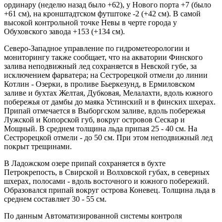
ординару (неделю назад было +62), у Нового порта +7 (было
+61 см), на кронштадтском футштоке -2 (+42 см). В самой
высокой контрольной точке Невы в черте города у
Обуховского завода +153 (+134 см).
Северо-Западное управление по гидрометеорологии и
мониторингу также сообщает, что на акватории Финского
залива неподвижный лед сохраняется в Невской губе, за
исключением фарватера; на Сестрорецкой отмели до линии
Котлин - Озерки, в проливе Бьеркезунд, в Ермиловском
заливе и бухтах Желтая, Дубковая, Мелалахти, вдоль южного
побережья от дамбы до маяка Устинский и в финских шхерах.
Припай отмечается в Выборгском заливе, вдоль побережья
Лужской и Копорской губ, вокруг островов Сескар и
Мощный. В среднем толщина льда припая 25 - 40 см. На
Сестрорецкой отмели - до 50 см. При этом неподвижный лед
покрыт трещинами.
В Ладожском озере припай сохраняется в бухте
Петрокрепость, в Свирской и Волховской губах, в северных
шхерах, полосами - вдоль восточного и южного побережий.
Образовался припай вокруг острова Коневец. Толщина льда в
среднем составляет 30 - 55 см.
По данным Автоматизированной системы контроля