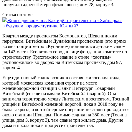
получило адрес: Петергофское шоссе, дом 78, корпус 3.
Статья по теме:
Жильё для «южан». Как идёт строительство «Хайпарка»
в будущем городе-спутнике Южный?
Квартал между проспектом Космонавтов, Шекснинским
переулком, Витебским и Дунайским проспектами (это прямо
возле станции метро «Купчино») пополнился детским садом
на 142 места. Его возвел город в лице фонда при комитете по
строительству. Трех­этажное здание в стиле «хаотизм»
расположилось во дворах на Витебском проспекте, дом 97,
корпус 4.
Еще один новый садик возник в составе жилого квартала,
который московская компания строит на месте
железнодорожной станции Санкт-Петербург-Товарный-
Витебский (ее еще называли Витебской-Товарной). Она
занимала территорию между Лиговским проспектом, Тосиной
улицей и Витебской железной дорогой, пока в 2018 году не
была закрыта, а контейнерные операции не стали проводиться
около станции Шушары. Помимо садика на 350 мест (Тосина
улица, дом 3, корпус 3), там сданы три жилых дома. Другие
дома и школа пока в процессе строительства.