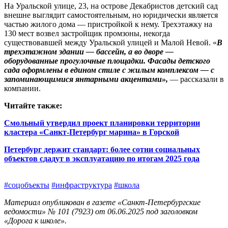
На Уральской улице, 23, на острове Декабристов детский сад
внешне выглядит самостоятельным, но юридически является
частью жилого дома — пристройкой к нему. Трехэтажку на
130 мест возвел застройщик промзоны, некогда
существовавшей между Уральской улицей и Малой Невой. «
В
трехэтажном здании — бассейн, а во дворе —
оборудованные прогулочные площадки. Фасады детского
сада оформлены в едином стиле с жилым комплексом — с
запоминающимися янтарными акцентами»,
— рассказали в
компании.
Читайте также:
Смольный утвердил проект планировки территории
кластера «Санкт-Петербург марина» в Горской
Петербург держит стандарт: более сотни социальных
объектов сдадут в эксплуатацию по итогам 2025 года
#соцобъекты
#инфраструктура
#школа
Материал опубликован в газете «Санкт-Петербургские
ведомости» № 101 (7923) от 06.06.2025 под заголовком
«Дорога к школе».