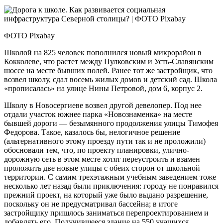
ФОТО Pixabay
Школой на 825 человек пополнился новый микрорайон в
Кокколеве, что растет между Пулковским и Усть-Славянским
шоссе на месте бывших полей. Ранее тот же застройщик, что
возвел школу, сдал восемь жилых домов и детский сад. Школа
«прописалась» на улице Нины Петровой, дом 6, корпус 2.
Школу в Новосергиеве возвел другой девелопер. Под нее
отдали участок южнее парка «Ново­знаменка» на месте
бывшей дороги — безымянного продолжения улицы Тимофея
Федорова. Такое, казалось бы, нелогичное решение
(альтернативного этому проезду пути так и не проложили)
обосновали тем, что, по проекту планировки, улично-
дорожную сеть в этом месте хотят переустроить и взамен
проложить две новые улицы с обеих сторон от школьной
территории. С самим трехэтажным учебным заведением тоже
несколько лет назад были приключения: городу не понравился
прежний проект, на который уже было выдано разрешение,
поскольку он не предусматривал бассейна; в итоге
застройщику пришлось заниматься перепроектированием и
добавлять его. Получившееся здание на 550 учащихся