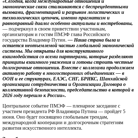
«Сегодня, когда международные отношения и
экономические связи сталкиваются с беспрецедентными
вызовами, фрагментацией и разрывом логистических и
технологических цепочек, именно прагматизм и
равноправный диалог особенно актуальны и востребованы,
— подчеркнул в своем приветствии участникам,
организаторам и гостям ПМЭФ глава Российского
государства Владимир Путин.
— Наша страна была и
остается неотъемлемой частью глобальной экономической
системы. Мы открыты для конструктивного
взаимодействия со всеми партнерами, которые разделяют
принципы взаимного уважения и готовы строить честные
долгосрочные отношения. Вместе с коллегами продолжаем
активную работу в многосторонних объединениях — в
ООН и ее структурах, ЕАЭС, СНГ, БРИКС, Шанхайской
организации сотрудничества и Организации Договора о
коллективной безопасности, председательство в которой в
2026 году перешло к России».
Центральное событие ПМЭФ — пленарное заседание с
участием президента РФ Владимира Путина — пройдет 5
июня. Оно будет посвящено глобальным трендам,
международной кооперации и долгосрочным стратегиям
развития искусственного интеллекта.