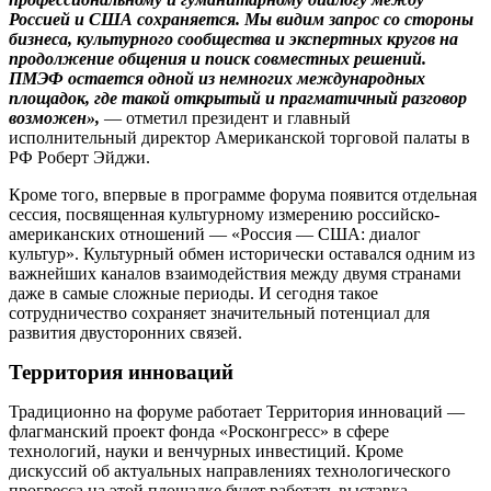
Россией и США сохраняется. Мы видим запрос со стороны
бизнеса, культурного сообщества и экспертных кругов на
продолжение общения и поиск совместных решений.
ПМЭФ остается одной из немногих международных
площадок, где такой открытый и прагматичный разговор
возможен»,
— отметил президент и главный
исполнительный директор Американской торговой палаты в
РФ Роберт Эйджи.
Кроме того, впервые в прог­рамме форума появится отдельная
сессия, посвященная культурному измерению российско-
американских отношений — «Россия — США: диалог
культур». Культурный обмен исторически оставался одним из
важнейших каналов взаимодействия между двумя странами
даже в самые сложные периоды. И сегодня такое
сотрудничество сохраняет значительный потенциал для
развития двусторонних связей.
Территория инноваций
Традиционно на форуме работает Территория инноваций —
флагманский проект фонда «Рос­конгресс» в сфере
технологий, науки и венчурных инвестиций. Кроме
дискуссий об актуальных направлениях технологического
прогресса на этой площадке будет работать выставка