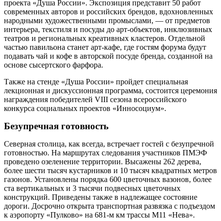
проекта «Душа России». Экспозиция представит 50 работ
современных авторов и российских брендов, вдохновленных
народными художественными промыслами, — от предметов
интерьера, текстиля и посуды до арт-объектов, инклюзивных
театров и региональных креативных кластеров. Отдельной
частью павильона станет арт-кафе, где гостям форума будут
подавать чай и кофе в авторской посуде бренда, ­созданной на
основе сысертского фарфора.
Также на стенде «Душа России» пройдет специальная
лекционная и дискуссионная прог­рамма, состоится церемония
награждения победителей VIII сезона всероссийского
конкурса социальных проектов «Инносоциум».
Безупречная готовность
Северная столица, как всегда, встречает гостей с безупречной
готовностью. На маршрутах следования участников ПМЭФ
проведено озеленение территории. Высажены 262 дерева,
более шес­ти тысяч кустарников и 10 тысяч квадратных метров
газонов. Установлены порядка 600 цветочных вазонов, более
ста вертикальных и 3 тысячи подвесных цветочных
конструкций. Приведены также в надлежащее состояние
дороги. Досрочно открыта транспортная развязка с подъездом
к аэропорту «Пулково» на 681‑м км трассы М11 «Нева».