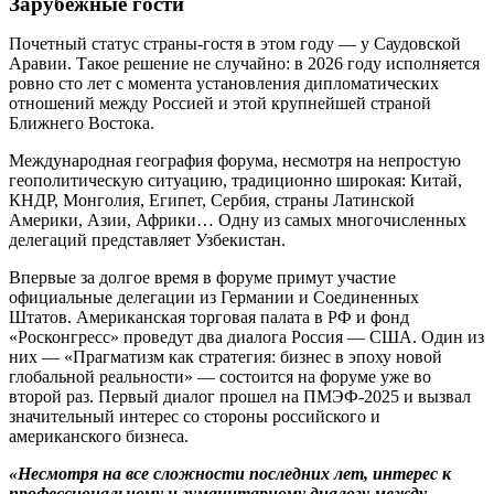
Зарубежные гости
Почетный статус страны-­гостя в этом году — у Саудовской
Аравии. Такое решение не случайно: в 2026 году исполняется
ровно сто лет с момента установления дипломатических
отношений между Россией и этой крупнейшей страной
Ближнего Востока.
Международная география форума, несмотря на непрос­тую
геополитическую ситуацию, традиционно широкая: Китай,
КНДР, Монголия, Египет, Сербия, страны Латинской
Америки, Азии, Африки… Одну из самых многочисленных
делегаций представляет Узбекистан.
Впервые за долгое время в форуме примут участие
официальные делегации из Германии и Соединенных
Штатов. Американская торговая палата в РФ и фонд
«Росконгресс» проведут два диалога Россия — США. Один из
них — «Прагматизм как стратегия: бизнес в эпоху новой
глобальной реальности» — состоится на форуме уже во
второй раз. Первый диалог прошел на ПМЭФ-2025 и вызвал
значительный интерес со стороны российского и
американского бизнеса.
«Несмотря на все сложности последних лет, интерес к
профессиональному и гуманитарному диалогу между