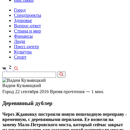
Выставки
Город
Спецпроекты
Здоровье
Вопрос-ответ
Страна и мир
Финансы
Люди
Пресс-центр
Культура
Спорт
Вадим Кузьмицкий
Город
22 сентября 2016
Время прочтения ⁓ 1 мин.
Деревянный дублер
Через Ждановку построили новую пешеходную переправу -
временную, с деревянными перилами. Ее возвели на
замену Мало-Петровского моста, который сейчас закрыт
на реконструкцию для создания новой магистрали между