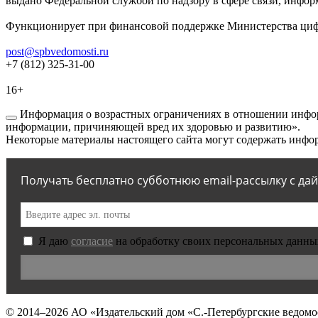
выдано Федеральной службой по надзору в сфере связи, инфор
Функционирует при финансовой поддержке Министерства цифр
post@spbvedomosti.ru
+7 (812) 325-31-00
16+
Информация о возрастных ограничениях в отношении инфор
информации, причиняющей вред их здоровью и развитию».
Некоторые материалы настоящего сайта могут содержать инфор
Получать бесплатно субботнюю email-рассылку с да
Я даю
согласие
на обработку своих персональных данны
© 2014–2026
АО «Издательский дом «С.-Петербургские ведомо