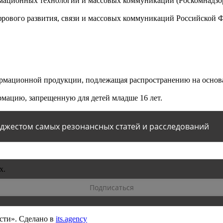
мационных технологий и массовых коммуникаций (Роскомнадзор)
ового развития, связи и массовых коммуникаций Российской 
мационной продукции, подлежащая распространению на основа
мацию, запрещенную для детей младше 16 лет.
йджестом самых резонансных статей и расследований
х.
сти».
Сделано в
its.agency