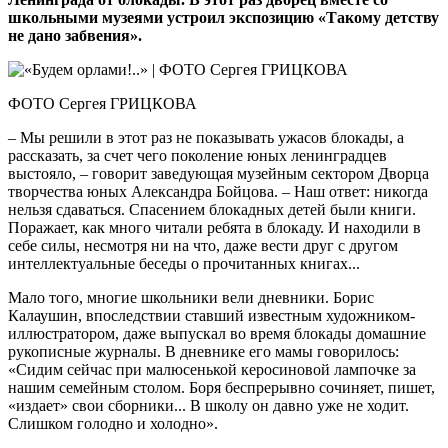
школьными музеями устроил экспозицию «Такому детству
не дано забвения».
ФОТО Сергея ГРИЦКОВА
– Мы решили в этот раз не показывать ужасов блокады, а
рассказать, за счет чего поколение юных ленинградцев
выстояло, – говорит заведующая музейным сектором Дворца
творчества юных Александра Бойцова. – Наш ответ: никогда
нельзя сдаваться. Спасением блокадных детей были книги.
Поражает, как много читали ребята в блокаду. И находили в
себе силы, несмотря ни на что, даже вести друг с другом
интеллектуальные беседы о прочитанных книгах...
Мало того, многие школьники вели дневники. Борис
Калаушин, впоследствии ставший известным художником-
иллюстратором, даже выпускал во время блокады домашние
рукописные журналы. В дневнике его мамы говорилось:
«Сидим сейчас при малюсенькой керосиновой лампочке за
нашим семейным столом. Боря беспрерывно сочиняет, пишет,
«издает» свои сборники... В школу он давно уже не ходит.
Слишком голодно и холодно».