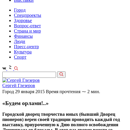
Выставки
Город
Спецпроекты
Здоровье
Вопрос-ответ
Страна и мир
Финансы
Люди
Пресс-центр
Культура
Спорт
Сергей Глезеров
Город
29 января 2015
Время прочтения ⁓ 2 мин.
«Будем орлами!..»
Городской дворец творчества юных (бывший Дворец
пионеров) верен своей традиции проводить каждый год
выставку, приуроченную к Дню полного освобождения
Ленинграда от блокады. В этот раз дворец вместе со