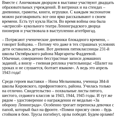
Вместе с Аничковым дворцом в выставке участвуют двадцать
образовательных учреждений. В витринах и на стендах –
дневники, грамоты, книги, игрушки. С каждым экспонатом
можно разговаривать: все они ярко рассказывают о своем
времени. Есть тут кукла Настя. Во время войны она была
«актрисой» кукольного театра Ленинградского дворца
пионеров и участвовала в выступлении агитбригад.
– Потрясают ученические дневники блокадного времени, –
говорит Бойцова. – Потому что даже в тех страшных условиях
дети оставались детьми. Вот дневник пятиклассницы 231-й
школы Октябрьского района Маргариты Фаддеевой.
Обычные, совершенно бесстрастные записи домашних
заданий, а внизу – гневная реплика учительницы: «Шалит на
уроках и не слушается, болтает языком». А ведь это апрель
1943 года!
Среди героев выставки – Нина Мельникова, ученица 384-й
школы Кировского, прифронтового, района. Училась только
на отлично. Свидетельство – похвальные листы пятого,
шестого, седьмого классов за 1943, 1944, 1945 годы. И тут же
рядом – удостоверение о награждении ее медалью «За
оборону Ленинграда». Особенно трогает переписка девочки с
папой, который был на фронте. «Помни присягу свою – будь
стойким в бою. Трусы погибнут, орлы победят. Будем орлами!