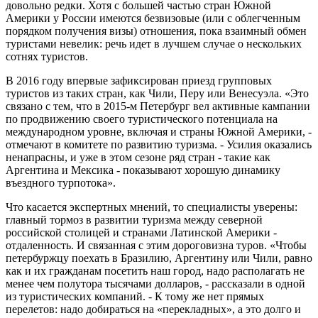
довольно редки. Хотя с большей частью стран Южной
Америки у России имеются безвизовые (или с облегченным
порядком получения визы) отношения, пока взаимный обмен
туристами невелик: речь идет в лучшем случае о нескольких
сотнях туристов.
В 2016 году впервые зафиксирован приезд групповых
туристов из таких стран, как Чили, Перу или Венесуэла. «Это
связано с тем, что в 2015-м Петербург вел активные кампании
по продвижению своего туристического потенциала на
международном уровне, включая и страны Южной Америки, -
отмечают в комитете по развитию туризма. - Усилия оказались
ненапрасны, и уже в этом сезоне ряд стран - такие как
Аргентина и Мексика - показывают хорошую динамику
въездного турпотока».
Что касается экспертных мнений, то специалисты уверены:
главный тормоз в развитии туризма между северной
российской столицей и странами Латинской Америки -
отдаленность. И связанная с этим дороговизна туров. «Чтобы
петербуржцу поехать в Бразилию, Аргентину или Чили, равно
как и их гражданам посетить наш город, надо располагать не
менее чем полутора тысячами долларов, - рассказали в одной
из туристических компаний. - К тому же нет прямых
перелетов: надо добираться на «перекладных», а это долго и