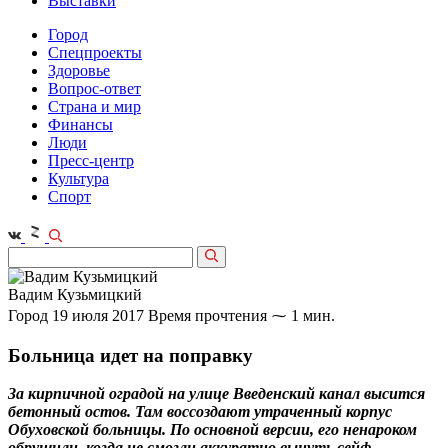
Выставки
Город
Спецпроекты
Здоровье
Вопрос-ответ
Страна и мир
Финансы
Люди
Пресс-центр
Культура
Спорт
Вадим Кузьмицкий
Город
19 июля 2017
Время прочтения ⁓ 1 мин.
Больница идет на поправку
За кирпичной оградой на улице Введенский канал высится
бетонный остов. Там воссоздают утраченный корпус
Обуховской больницы. По основной версии, его ненароком
обрушили, когда не смогли аккуратно вынуть сейф.