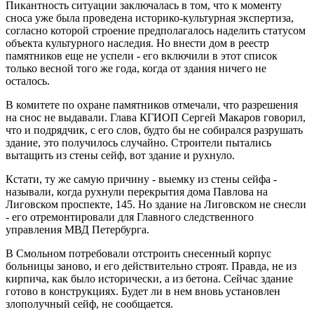
Пикантность ситуации заключалась в том, что к моменту
сноса уже была проведена историко-культурная экспертиза,
согласно которой строение предполагалось наделить статусом
объекта культурного наследия. Но внести дом в реестр
памятников еще не успели - его включили в этот список
только весной того же года, когда от здания ничего не
осталось.
В комитете по охране памятников отмечали, что разрешения
на снос не выдавали. Глава КГИОП Сергей Макаров говорил,
что и подрядчик, с его слов, будто бы не собирался разрушать
здание, это получилось случайно. Строители пытались
вытащить из стены сейф, вот здание и рухнуло.
Кстати, ту же самую причину - выемку из стены сейфа -
называли, когда рухнули перекрытия дома Павлова на
Лиговском проспекте, 145. Но здание на Лиговском не снесли
- его отремонтировали для Главного следственного
управления МВД Петербурга.
В Смольном потребовали отстроить снесенный корпус
больницы заново, и его действительно строят. Правда, не из
кирпича, как было исторически, а из бетона. Сейчас здание
готово в конструкциях. Будет ли в нем вновь установлен
злополучный сейф, не сообщается.