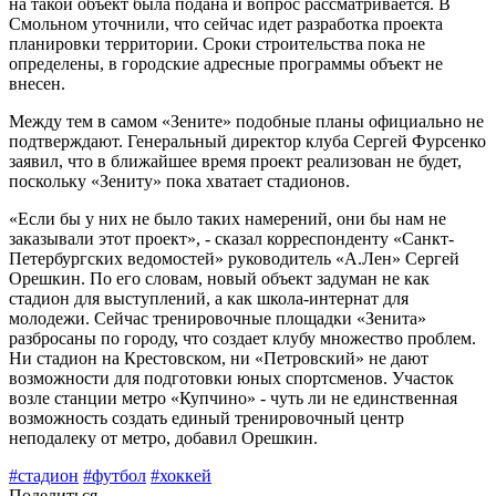
на такой объект была подана и вопрос рассматривается. В
Смольном уточнили, что сейчас идет разработка проекта
планировки территории. Сроки строительства пока не
определены, в городские адресные программы объект не
внесен.
Между тем в самом «Зените» подобные планы официально не
подтверждают. Генеральный директор клуба Сергей Фурсенко
заявил, что в ближайшее время проект реализован не будет,
поскольку «Зениту» пока хватает стадионов.
«Если бы у них не было таких намерений, они бы нам не
заказывали этот проект», - сказал корреспонденту «Санкт-
Петербургских ведомостей» руководитель «А.Лен» Сергей
Орешкин. По его словам, новый объект задуман не как
стадион для выступлений, а как школа-интернат для
молодежи. Сейчас тренировочные площадки «Зенита»
разбросаны по городу, что создает клубу множество проблем.
Ни стадион на Крестовском, ни «Петровский» не дают
возможности для подготовки юных спортсменов. Участок
возле станции метро «Купчино» - чуть ли не единственная
возможность создать единый тренировочный центр
неподалеку от метро, добавил Орешкин.
#стадион
#футбол
#хоккей
Поделиться