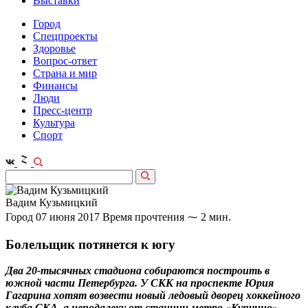
Выставки
Город
Спецпроекты
Здоровье
Вопрос-ответ
Страна и мир
Финансы
Люди
Пресс-центр
Культура
Спорт
Вадим Кузьмицкий
Город
07 июня 2017
Время прочтения ⁓ 2 мин.
Болельщик потянется к югу
Два 20-тысячных стадиона собираются построить в
южной части Петербурга. У СКК на проспекте Юрия
Гагарина хотят возвести новый ледовый дворец хоккейного
клуба СКА, а неподалеку от станции метро «Купчино» -