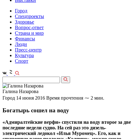
Выставки
Город
Спецпроекты
Здоровье
Вопрос-ответ
Страна и мир
Финансы
Люди
Пресс-центр
Культура
Спорт
Галина Назарова
Город
14 июня 2016
Время прочтения ⁓ 2 мин.
Богатырь сошел на воду
«Адмиралтейские верфи» спустили на воду второе за две
последние недели судно. На сей раз это дизель-
электрический ледокол «Илья Муромец». Его, как и
спущенную ранее подлодку «Колпино», можно смело