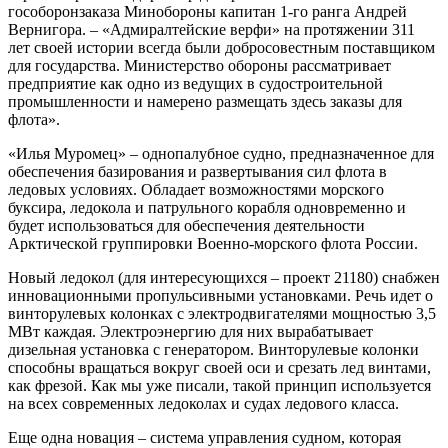
гособоронзаказа Минобороны капитан 1-го ранга Андрей
Вернигора. – «Адмиралтейские верфи» на протяжении 311
лет своей истории всегда были добросовестным поставщиком
для государства. Министерство обороны рассматривает
предприятие как одно из ведущих в судостроительной
промышленности и намерено размещать здесь заказы для
флота».
«Илья Муромец» – однопалубное судно, предназначенное для
обеспечения базирования и развертывания сил флота в
ледовых условиях. Обладает возможностями морского
буксира, ледокола и патрульного корабля одновременно и
будет использоваться для обеспечения деятельности
Арктической группировки Военно-морского флота России.
Новый ледокол (для интересующихся – проект 21180) снабжен
инновационными пропульсивными установками. Речь идет о
винторулевых колонках с электродвигателями мощностью 3,5
МВт каждая. Электроэнергию для них вырабатывает
дизельная установка с генератором. Винторулевые колонки
способны вращаться вокруг своей оси и срезать лед винтами,
как фрезой. Как мы уже писали, такой принцип используется
на всех современных ледоколах и судах ледового класса.
Еще одна новация – система управления судном, которая