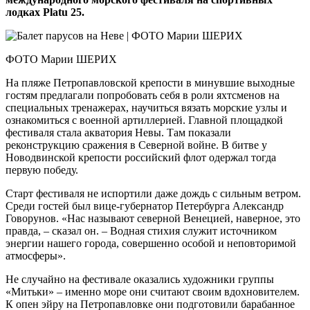
лодках Platu 25.
ФОТО Марии ШЕРИХ
На пляже Петропавловской крепости в минувшие выходные
гостям предлагали попробовать себя в роли яхтсменов на
специальных тренажерах, научиться вязать морские узлы и
ознакомиться с военной артиллерией. Главной площадкой
фестиваля стала акватория Невы. Там показали
реконструкцию сражения в Северной войне. В битве у
Новодвинской крепости российский флот одержал тогда
первую победу.
Старт фестиваля не испортили даже дождь с сильным ветром.
Среди гостей был вице-губернатор Петербурга Александр
Говорунов. «Нас называют северной Венецией, наверное, это
правда, – сказал он. – Водная стихия служит источником
энергии нашего города, совершенно особой и неповторимой
атмосферы».
Не случайно на фестивале оказались художники группы
«Митьки» – именно море они считают своим вдохновителем.
К опен эйру на Петропавловке они подготовили барабанное