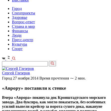
Выставки
Город
Спецпроекты
Здоровье
Вопрос-ответ
Страна и мир
Финансы
Люди
Пресс-центр
Культура
Спорт
Сергей Глезеров
Город
27 ноября 2014
Время прочтения ⁓ 2 мин.
«Аврору» поставили к стенке
Вчера «Аврора» покинула док Кронштадтского морского
завода. Два буксира, как могло показаться, без особенных
усилий вывели крейсер за ворота сухого дока, накануне
наполненного водой, и корабль медленно и величаво