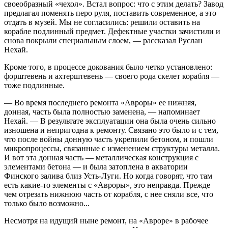
своеобразный «чехол». Встал вопрос: что с этим делать? Завод
предлагал поменять перо руля, поставить современное, а это
отдать в музей. Мы не согласились: решили оставить на
корабле подлинный предмет. Дефектные участки зачистили и
снова покрыли специальным слоем, — рассказал Руслан
Нехай.
Кроме того, в процессе докования было четко установлено:
форштевень и ахтерштевень — своего рода скелет корабля —
тоже подлинные.
— Во время последнего ремонта «Авроры» ее нижняя,
донная, часть была полностью заменена, — напоминает
Нехай. — В результате эксплуатации она была очень сильно
изношена и непригодна к ремонту. Связано это было и с тем,
что после войны донную часть укрепили бетоном, и пошли
микропроцессы, связанные с изменением структуры металла.
И вот эта донная часть — металлическая конструкция с
элементами бетона — и была затоплена в акватории
Финского залива близ Усть-Луги. Но когда говорят, что там
есть какие-то элементы с «Авроры», это неправда. Прежде
чем отрезать нижнюю часть от корабля, с нее сняли все, что
только было возможно...
Несмотря на идущий ныне ремонт, на «Авроре» в рабочее