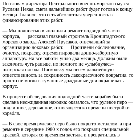
По словам директора Центрального военно-морского музея
Руслана Нехая, смета дальнейших работ будет готова к концу
месяца. Главное, что есть абсолютная уверенность в
финансировании этих работ.
— Мы полностью выполнили ремонт подводной части
корпуса, — рассказал главный строитель Кронштадтского
морского завода Алексей Прусаков, отвечавший за
организацию доковых работ. — Произвели обследование,
очистку, покраску, отремонтировали донно-забортную
аппаратуру. На все работы ушло два месяца. Должны были
закончить чуть раньше, но немного не «улыбнулась»
питерская погода. Поскольку мы несем дальнейшую
ответственность за сохранность лакокрасочного покрытия, то
просто не могли в туманные дождливые дни окрашивать
корпус.
В процессе обследования подводной части корабля была
сделана неожиданная находка: оказалось, что рулевое перо —
подлинное, деревянное, относящееся ко времени постройки
корабля.
— В свое время рулевое перо было покрыто металлом, а при
ремонте в середине 1980-х годов его покрыли специальной
краской, которая со временем застыла и превратилась в