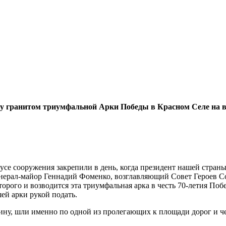
у гранитом триумфальной Арки Победы в Красном Селе на 
се сооружения закрепили в день, когда президент нашей страны
енерал-майор Геннадий Фоменко, возглавляющий Совет Героев С
орого и возводится эта триумфальная арка в честь 70-летия Поб
ей арки рукой подать.
тчину, шли именно по одной из пролегающих к площади дорог и