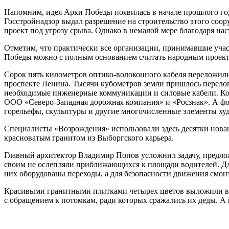
Напомним, идея Арки Победы появилась в начале прошлого год
Госстройнадзор выдал разрешение на строительство этого соо
проект под угрозу срыва. Однако в немалой мере благодаря н
Отметим, что практически все организации, принимавшие учас
Победы можно с полным основанием считать народным проект
Сорок пять километров оптико-волоконного кабеля переложили 
проспекте Ленина. Тысячи кубометров земли пришлось перелоп
необходимые инженерные коммуникации и силовые кабели. Ко
ООО «Северо-Западная дорожная компания» и «Росзнак». А фо
горельефы, скульптуры и другие многочисленные элементы х
Специалисты «Возрождения» использовали здесь десятки новац
красноватым гранитом из Выборгского карьера.
Главный архитектор Владимир Попов усложнил задачу, предлож
своим не ослепляли приближающихся к площади водителей. Дл
них оборудованы переходы, а для безопасности движения смо
Красивыми гранитными плитками четырех цветов выложили всю
с обращением к потомкам, ради которых сражались их деды. А 