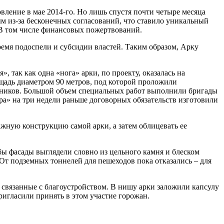
ление в мае 2014-го. Но лишь спустя почти четыре месяца
м из-за бесконечных согласований, что ставило уникальный
 В том числе финансовых пожертвований.
емя подоспели и субсидии властей. Таким образом, Арку
так как одна «нога» арки, по проекту, оказалась на
щадь диаметром 90 метров, под которой проложили
ников. Большой объем специальных работ выполнили бригады
» на три недели раньше договорных обязательств изготовили
ажную конструкцию самой арки, а затем облицевать ее
бы фасады выглядели словно из цельного камня и блеском
т подземных тоннелей для пешеходов пока отказались – для
связанные с благоустройством. В нишу арки заложили капсулу
ригласили принять в этом участие горожан.