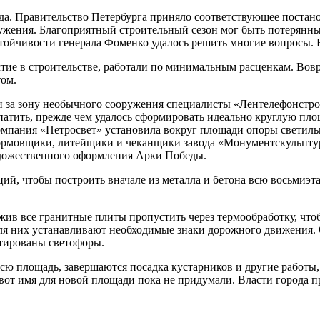
а. Правительство Петербурга приняло соответствующее постанов
ружения. Благоприятный строительный сезон мог быть потерянны
астойчивости генерала Фоменко удалось решить многие вопросы.
тие в строительстве, работали по минимальным расценкам. Вовр
ом.
за зону необычного сооружения специалисты «Лентелефонстроя», 
атить, прежде чем удалось сформировать идеально круглую пло
мпания «Петросвет» установила вокруг площади опоры светиль
рмовщики, литейщики и чеканщики завода «Монументскульптура
удожественного оформления Арки Победы.
ий, чтобы построить вначале из металла и бетона всю восьмиэт
ив все гранитные плиты пропустить через термообработку, что
я них устанавливают необходимые знаки дорожного движения. О
нтированы светофоры.
 площадь, завершаются посадка кустарников и другие работы, 
вот имя для новой площади пока не придумали. Власти города п