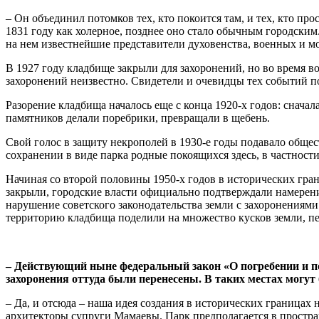
– Он объединил потомков тех, кто покоится там, и тех, кто п
1831 году как холерное, позднее оно стало обычным городским
на нем известнейшие представители духовенства, военных и м
В 1927 году кладбище закрыли для захоронений, но во время в
захоронений неизвестно. Свидетели и очевидцы тех событий по
Разорение кладбища началось еще с конца 1920-х годов: снача
памятников делали поребрики, превращали в щебень.
Свой голос в защиту некрополей в 1930-е годы подавало обще
сохранении в виде парка родные покоящихся здесь, в частности
Начиная со второй половины 1950-х годов в исторических гра
закрыли, городские власти официально подтверждали намерение
нарушение советского законодательства земли с захоронениями
территорию кладбища поделили на множество кусков земли, пер
– Действующий ныне федеральный закон «О погребении и пох
захоронения оттуда были перенесены. В таких местах могут 
– Да, и отсюда – наша идея создания в исторических границ
архитекторы супруги Мамаевы. Парк предполагается в простра