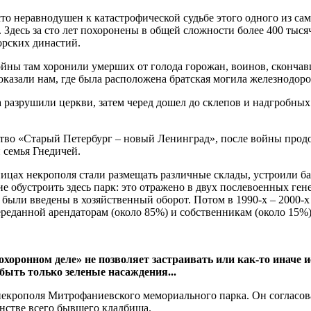
росто неравнодушен к катастрофической судьбе этого одного из 
. Здесь за сто лет похоронены в общей сложности более 400 тыс
орских династий.
ойны там хоронили умерших от голода горожан, воинов, скончавш
казали нам, где была расположена братская могила железнодоро
ла разрушили церкви, затем черед дошел до склепов и надгробны
ство «Старый Петербург – новый Ленинград», после войны прод
 семья Гнедичей.
ницах некрополя стали размещать различные склады, устроили б
 обустроить здесь парк: это отражено в двух послевоенных гене
 были введены в хозяйственный оборот. Потом в 1990-х – 2000-х
еданной арендаторам (около 85%) и собственникам (около 15%).
оронном деле» не позволяет застраивать или как-то иначе ис
быть только зеленые насаждения...
ах некрополя Митрофаниевского мемориального парка. Он согла
нстве всего бывшего кладбища.