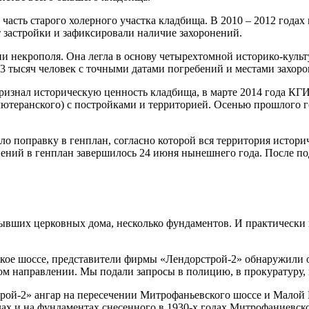
часть старого холерного участка кладбища. В 2010 – 2012 годах
застройки и зафиксировали наличие захоронений.
 некрополя. Она легла в основу четырехтомной историко-куль
03 тысяч человек с точными датами погребений и местами захор
признал историческую ценность кладбища, в марте 2014 года К
лютеранского) с постройками и территорией. Осенью прошлого го
яло поправку в генплан, согласно которой вся территория истор
ений в генплан завершилось 24 июня нынешнего года. После под
бывших церковных дома, несколько фундаментов. И практически в
ское шоссе, представители фирмы «Лендорстрой-2» обнаружили о
ом направлении. Мы подали запросы в полицию, в прокуратуру, 
трой-2» ангар на пересечении Митрофаньевского шоссе и Малой
ах и на фундаментах снесенного в 1930-х годах Митрофаниевско