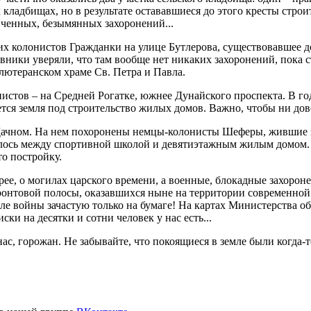
кладбищах, но в результате остававшиеся до этого кресты стро
личенных, безымянных захоронений...
их колонистов Гражданки на улице Бутлерова, существовавшее д
вники уверяли, что там вообще нет никаких захоронений, пока с
в лютеранском храме Св. Петра и Павла.
истов – на Средней Рогатке, южнее Дунайского проспекта. В го
ется земля под строительство жилых домов. Важно, чтобы ни до
Дачном. На нем похоронены немцы-колонисты Шеферы, жившие зде
алось между спортивной школой и девятиэтажным жилым домом. 
то постройку.
корее, о могилах царского времени, а военные, блокадные захоро
нтовой полосы, оказавшихся ныне на территории современной ж
осле войны зачастую только на бумаге! На картах Министерства 
ки на десятки и сотни человек у нас есть...
ас, горожан. Не забывайте, что покоящиеся в земле были когда-