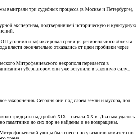
 мы выиграли три судебных процесса (в Москве и Петербурге),
турной экспертизы, подтвердившей историческую и культурную
онений.
ГИОП уточнил и зафиксировал границы регионального объекта
да власти окончательно отказались от идеи пробивки через
ического Митрофаниевского некрополя передается в
писания губернатором они уже вступили в законную силу...
се захоронения. Сегодня они под слоем земли и мусора, под
коло тридцати надгробий XIX – начала XX в. Два нам удалось
но памятники до сих пор не найдены и не возвращены.
 Митрофаньевской улицы был снесен по указанию комитета по
го храма.