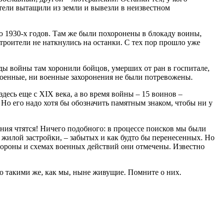
ители вытащили из земли и вывезли в неизвестном
о 1930-х годов. Там же были похоронены в блокаду воины,
троители не наткнулись на останки. С тех пор прошло уже
ды войны там хоронили бойцов, умерших от ран в госпитале,
военные, ни военные захоронения не были потревожены.
сь еще с XIX века, а во время войны – 15 воинов –
Но его надо хотя бы обозначить памятным знаком, чтобы ни у
нения чтятся! Ничего подобного: в процессе поисков мы были
илой застройки, – забытых и как будто бы перенесенных. Но
обороны и схемах военных действий они отмечены. Известно
то такими же, как мы, ныне живущие. Помните о них.