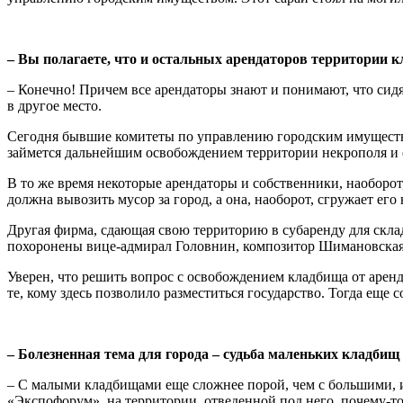
– Вы полагаете, что и остальных арендаторов территории 
– Конечно! Причем все арендаторы знают и понимают, что сидя
в другое место.
Сегодня бывшие комитеты по управлению городским имуществ
займется дальнейшим освобождением территории некрополя и 
В то же время некоторые арендаторы и собственники, наоборо
должна вывозить мусор за город, а она, наоборот, сгружает е
Другая фирма, сдающая свою территорию в субаренду для склад
похоронены вице-адмирал Головнин, композитор Шимановская
Уверен, что решить вопрос с освобождением кладбища от аренд
те, кому здесь позволило разместиться государство. Тогда еще
– Болезненная тема для города – судьба маленьких кладбищ
– С малыми кладбищами еще сложнее порой, чем с большими, и
«Экспофорум», на территории, отведенной под него, почему-то 