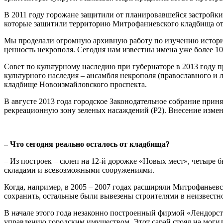
В 2011 году горожане защитили от планировавшейся застройки 
которые защитили территорию Митрофаниевского кладбища от 
Мы проделали огромную архивную работу по изучению истории
ценность некрополя. Сегодня нам известны имена уже более 1
Совет по культурному наследию при губернаторе в 2013 году 
культурного наследия – ансамбля некрополя (православного и 
кладбище Новоизмайловского проспекта.
В августе 2013 года городское Законодательное собрание прин
рекреационную зону зеленых насаждений (Р2). Внесение измен
– Что сегодня реально осталось от кладбища?
– Из построек – склеп на 12-й дорожке «Новых мест», четыре 
складами и всевозможными сооружениями.
Когда, например, в 2005 – 2007 годах расширяли Митрофаньев
сохранить, остальные были вывезены строителями в неизвестн
В начале этого года незаконно построенный фирмой «Лендорс
управлению городским имуществом. Этот сарай стоял на могил