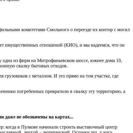
офильными комитетами Смольного о переезде их контор с могил
т имущественных отношений (КИО), и мы надеемся, что он
у одна из фирм на Митрофаньевском шоссе, южнее дома 10,
ловонную свалку бытовых отходов.
 грузовиков с металлом. И это прямо на том участке, где
венники погребенных превратили в свалку эту территорию, а
 даже не обозначены на картах...
р: когда в Пулкове начинали строить выставочный центр
вославный, другой – лютеранский. Останки тех, у кого