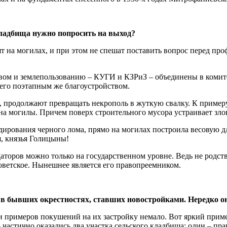
кладбища нужно попросить на выход?
т на могилах, и при этом не спешат поставить вопрос перед пр
ом и землепользованию – КУГИ и КЗРиЗ – объединены в комите
его поэтапным же благоустройством.
т, продолжают превращать некрополь в жуткую свалку. К пример
го на могилы. Причем поверх строительного мусора устраивает з
ирования черного лома, прямо на могилах построила весовую для
, князья Голицыны!
аторов можно только на государственном уровне. Ведь не родст
 советское. Нынешнее является его правопреемником.
 в бывших окрестностях, ставших новостройками. Нередко они
 примеров покушений на их застройку немало. Вот яркий приме
частично оказались два участка сельского кладбища: один – пра