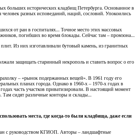
самых больших исторических кладбищ Петербурга. Основанное в
яч человек разных исповеданий, наций, сословий. Упокоились
ихся от ран в госпиталях... Точное место этих массовых
жников, погибших во время блокады. Сейчас там – промзона...
х плит. Из них изготавливали бутовый камень, из гранитных
олжали защищать старинный некрополь и ставить вопрос о его
арахолку – «рынок подержанных вещей». В 1961 году его
ральных планах города. Однако в 1960-х – 1970-х годах в
 годах часть участков приватизировали. В настоящий момент
 Там сидят различные конторы и склады...
пользовать места, где когда-то были кладбища, даже если
сован с руководством КГИОП. Авторы – ландшафтные