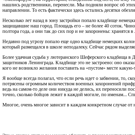
нашлись родственники, перенесли. Мы подняли вопрос об этих 
направлении. То есть фактически здесь остались десятки обез
Несколько лет назад в зону застройки попало кладбище немецк
защищавшие наш город. Площадь его – не более 40 соток. Чино
полтора года, а они так до сих пор и не захоронены: хранятся 
Недавно под угрозу попало еще одно кладбище немецких колон
который размещался в школе неподалеку. Сейчас рядом выделя
Более удачная судьба у лютеранского Шеферского кладбища в 
защитников Ленинграда. Кладбище это не застроено: оно оказ
кого не возникло желания поставить на «пустом» месте какую-
Я вообще всегда полагал, что если речь идет о забвении, то, с
потрясены огромным количеством военных захоронений прифро
ведь на самом-то деле они никуда не делись, их переносили п
точно, сколько бойцов лежит в каждой могиле, по именам... Спис
Многое, очень многое зависит в каждом конкретном случае от н