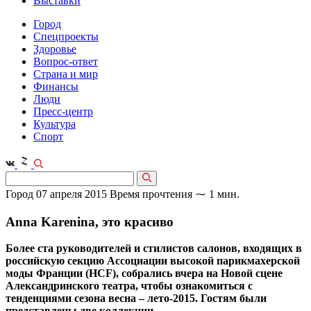
Выставки
Город
Спецпроекты
Здоровье
Вопрос-ответ
Страна и мир
Финансы
Люди
Пресс-центр
Культура
Спорт
Город
07 апреля 2015
Время прочтения ⁓ 1 мин.
Anna Karenina, это красиво
Более ста руководителей и стилистов салонов, входящих в
российскую секцию Ассоциации высокой парикмахерской
моды Франции (HCF), собрались вчера на Новой сцене
Александринского театра, чтобы ознакомиться с
тенденциями сезона весна – лето-2015. Гостям были
представлены две коллекции.