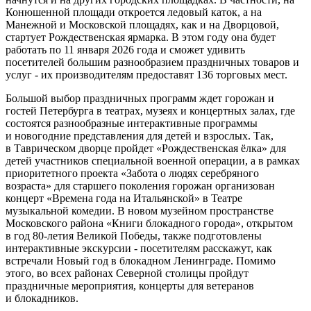
Конюшенной площади откроется ледовый каток, а на
Манежной и Московской площадях, как и на Дворцовой,
стартует Рождественская ярмарка. В этом году она будет
работать по 11 января 2026 года и сможет удивить
посетителей большим разнообразием праздничных товаров и
услуг - их производителям предоставят 136 торговых мест.
Большой выбор праздничных программ ждет горожан и
гостей Петербурга в театрах, музеях и концертных залах, где
состоятся разнообразные интерактивные программы
и новогодние представления для детей и взрослых. Так,
в Таврическом дворце пройдет «Рождественская ёлка» для
детей участников специальной военной операции, а в рамках
приоритетного проекта «Забота о людях серебряного
возраста» для старшего поколения горожан организован
концерт «Времена года на Итальянской» в Театре
музыкальной комедии. В новом музейном пространстве
Московского района «Книги блокадного города», открытом
в год 80-летия Великой Победы, также подготовлены
интерактивные экскурсии - посетителям расскажут, как
встречали Новый год в блокадном Ленинграде. Помимо
этого, во всех районах Северной столицы пройдут
праздничные мероприятия, концерты для ветеранов
и блокадников.