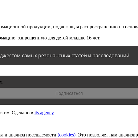
мационной продукции, подлежащая распространению на основа
мацию, запрещенную для детей младше 16 лет.
йджестом самых резонансных статей и расследований
х.
сти».
Сделано в
its.agency
та и анализа посещаемости
(сookies)
. Это позволяет нам анализи