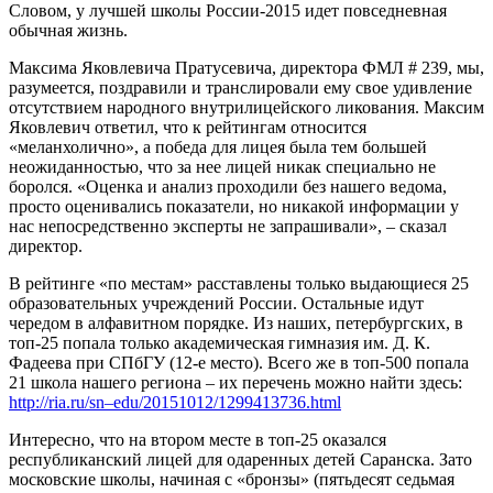
Словом, у лучшей школы России-2015 идет повседневная
обычная жизнь.
Максима Яковлевича Пратусевича, директора ФМЛ # 239, мы,
разумеется, поздравили и транслировали ему свое удивление
отсутствием народного внутрилицейского ликования. Максим
Яковлевич ответил, что к рейтингам относится
«меланхолично», а победа для лицея была тем большей
неожиданностью, что за нее лицей никак специально не
боролся. «Оценка и анализ проходили без нашего ведома,
просто оценивались показатели, но никакой информации у
нас непосредственно эксперты не запрашивали», – сказал
директор.
В рейтинге «по местам» расставлены только выдающиеся 25
образовательных учреждений России. Остальные идут
чередом в алфавитном порядке. Из наших, петербургских, в
топ-25 попала только академическая гимназия им. Д. К.
Фадеева при СПбГУ (12-е место). Всего же в топ-500 попала
21 школа нашего региона – их перечень можно найти здесь:
http://ria.ru/sn–edu/20151012/1299413736.html
Интересно, что на втором месте в топ-25 оказался
республиканский лицей для одаренных детей Саранска. Зато
московские школы, начиная с «бронзы» (пятьдесят седьмая