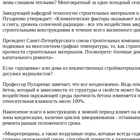
зимы слишком теплыми? Многократный за один холодный сезон 
Заведующий кафедрой технологии строительных материалов и 
Пухаренко утверждает: «Климатические факторы оказывают влия
и снега, уровень солнечной радиации - все эти воздействия з
строительными конструкциями в течение всего жизненного цик
Президент Санкт-Петербургского союза строительных компаний
подвижки на многолетнем графике температуры, то, как строи
прочности строительных материалов. Посмотрите: блочные дома
капитального ремонта».
Если «хрущевки» или дома из некачественных стройматериалов
досужих журналистов?
Профессор Пухаренко замечает, что все неоднозначно. Ведь по
бетон, который в зависимости от структуры и свойств может 
воздействия окружающей среды прочность бетона изменяется по
относительная влажность около 100%.
Накопление влаги в конструкциях в зимний период влияет на и
зоны конденсации, наличии циклов замораживания - оттаивания
ремонта раньше положенного срока.
«Микротрещины, а также воздушные поры, которые всегда содер
стороны окружающей среды, способной привести к разрушению