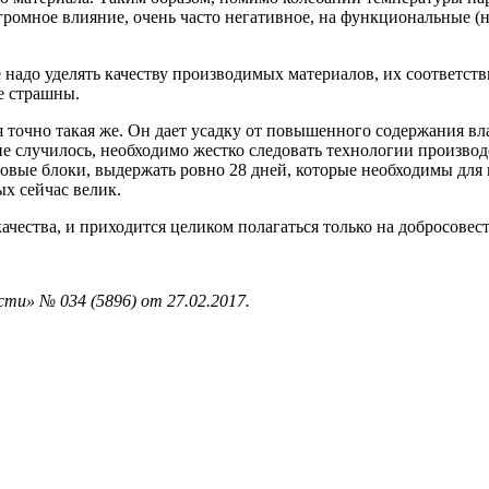
огромное влияние, очень часто негативное, на функциональные (н
е надо уделять качеству производимых материалов, их соответс
е страшны.
точно такая же. Он дает усадку от повышенного содержания влаг
 случилось, необходимо жестко следовать технологии производс
отовые блоки, выдержать ровно 28 дней, которые необходимы для
х сейчас велик.
ачества, и приходится целиком полагаться только на добросовест
ти» № 034 (5896) от 27.02.2017.