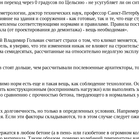
переход через 0 градусов по Цельсию - не усугубляет ли он с
метрологии, доктор технических наук, профессор Санкт-Петерб
ние на здания и сооружения - как готовые, так и те, что еще с
акреплены соответствующими нормами и правилами. Правила пост
ла (от проектирования до демонтажа) - вещь необходимая».
 Владимир Гольман считает страхи о том, что климат меняется
тель, я уверяю, что эти изменения никак не влияют на строите
 семидесятых, рассчитанные на относительно недолгую эксплуат
 стоят дольше, чем рассчитывали послевоенные архитекторы, то
мимо норм есть еще и такая вещь, как соблюдение технологии. 
быть конструкционным (воспринимать нагрузки) или выполнять з
 сравнению с прочностью бетона, твердеющего в нормальных усл
х долговечность, но только в определенных условиях. Например
. Если эти факторы складываются, то в этом случае следует ож
жатся в любом бетоне (а в пено- или газобетоне в огромном ко
 материала. Таким образом, помимо колебаний температуры нар