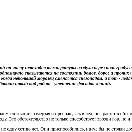
й по числу переходов температуры воздуха через ноль граду
однозначно сказываются на состоянии домов, дорог и прочих
», когда небольшой морозец сменяется снегопадом, а тот - 
авили новый вид работ - утепление фасадов зданий.
ом состоянии: замерзая и превращаясь в лед, она растет в объеме
ду. Это обстоятельство не только способствует эрозии гор, но и 
е одну сотню лет. Они приспособились, иначе бы не стояли дома