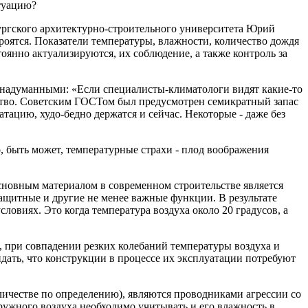
итуацию?
ургского архитектурно-строительного университета Юрий
троятся. Показатели температуры, влажности, количество дождя
оянно актуализируются, их соблюдение, а также контроль за
, надуманными: «Если специалисты-климатологи видят какие-то
льство. Советским ГОСТом был предусмотрен семикратный запас
ацию, худо-бедно держатся и сейчас. Некоторые - даже без
, быть может, температурные страхи - плод воображения
Основным материалом в современном строительстве является
ащитные и другие не менее важные функции. В результате
овиях. Это когда температура воздуха около 20 градусов, а
, при совпадении резких колебаний температуры воздуха и
идать, что конструкции в процессе их эксплуатации потребуют
личестве по определению), являются проводниками агрессии со
ужного воздуха необходимо учитывать и его влажность в