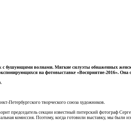
 с бушующими волнами. Мягкие силуэты обнаженных женских 
 экспонирующихся на фотовыставке «Восприятие-2016». Она о
анкт-Петербургского творческого союза художников.
говорит председатель секции известный питерский фотограф Серг
альная комиссия. Поэтому, когда готовили выставку, мы были и