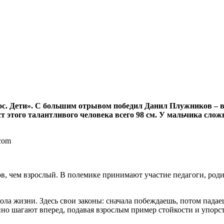
лос. Дети». С большим отрывом победил Данил Плужников – 
т этого талантливого человека всего 98 см. У мальчика слож
ов, чем взрослый. В полемике принимают участие педагоги, род
ола жизни. Здесь свои законы: сначала побеждаешь, потом пада
енно шагают вперед, подавая взрослым пример стойкости и упорст