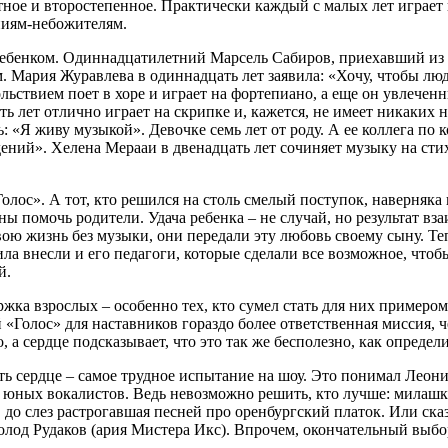
ное и второстепенное. Практически каждый с малых лет играет 
ениям-небожителям.
ь ребенком. Одиннадцатилетний Марсель Сабиров, приехавший из
м. Мария Журавлева в одиннадцать лет заявила: «Хочу, чтобы лю
ьствием поет в хоре и играет на фортепиано, а еще он увлеченн
лет отлично играет на скрипке и, кажется, не имеет никаких нед
 «Я живу музыкой». Девочке семь лет от роду. А ее коллега по 
дений». Хелена Мерааи в двенадцать лет сочиняет музыку на стих
Голос». А тот, кто решился на столь смелый поступок, наверняка
ны помочь родители. Удача ребенка – не случай, но результат вз
ю жизнь без музыки, они передали эту любовь своему сыну. Тепе
ла внесли и его педагоги, которые сделали все возможное, что
й.
ержка взрослых – особенно тех, кто сумел стать для них примеро
ий «Голос» для наставников гораздо более ответственная миссия, 
 а сердце подсказывает, что это так же бесполезно, как определ
ь сердце – самое трудное испытание на шоу. Это понимал Леони
ка юных вокалистов. Ведь невозможно решить, кто лучше: милаш
 до слез растрогавшая песней про оренбургский платок. Или ска
лод Рудаков (ария Мистера Икс). Впрочем, окончательный выбор