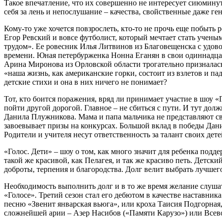
Такое впечатление, что их совершенно не интересует сиюминут
себя за лень и непослушание – качества, свойственные даже г
Кому-то уже хочется повзрослеть, кто-то не прочь еще побыт
Егор Ревский и вовсе футболист, который мечтает стать учены
трудом». Ее ровесник Илья Литвинов из Благовещенска с удовол
времени. Юная петербурженка Нонна Еганян в свои одиннадцать 
Арина Миронова из Орловской области трогательно призналась:
«наша жизнь, как американские горки, состоит из взлетов и па
детские стихи и она в них ничего не понимает?
Тот, кто боится поражения, вряд ли принимает участие в шоу «
пойти другой дорогой. Главное – не сбиться с пути. И тут долж
Данила Плужникова. Мама и папа мальчика не представляют сво
завоевывает призы на конкурсах. Большой вклад в победы Дани
Родители и учителя несут ответственность за талант своих дете
«Голос. Дети» – шоу о том, как много значит для ребенка подд
такой же красивой, как Пелагея, и так же красиво петь. Детск
доброты, терпения и благородства. Долг велит выбрать лучшего,
Необходимость выполнить долг и в то же время желание слушат
«Голосе». Третий сезон стал его дебютом в качестве наставни
песню «Звенит январская вьюга», или кроха Таисия Подгорная,
сложнейшей арии – Азер Насибов («Памяти Карузо») или Всево