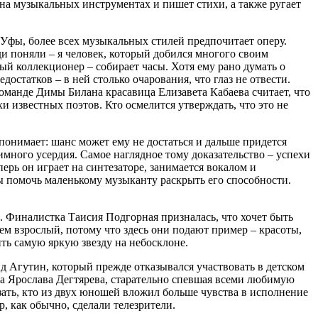
на музыкальных инструментах и пишет стихи, а также ругает
 Уфы, более всех музыкальных стилей предпочитает оперу.
ди поняли – я человек, который добился многого своим
ый коллекционер – собирает часы. Хотя ему рано думать о
остатков – в ней столько очарования, что глаз не отвести.
команде Димы Билана красавица Елизавета Кабаева считает, что
и известных поэтов. Кто осмелится утверждать, что это не
 понимает: шанс может ему не достаться и дальше придется
аимного усердия. Самое наглядное тому доказательство – успехи
рь он играет на синтезаторе, занимается вокалом и
бы помочь маленькому музыканту раскрыть его способности.
м. Финалистка Таисия Подгорная призналась, что хочет быть
чем взрослый, потому что здесь они подают пример – красоты,
ить самую яркую звезду на небосклоне.
д Агутин, который прежде отказывался участвовать в детском
ка Ярослава Дегтярева, старательно спевшая всеми любимую
зать, кто из двух юношей вложил больше чувства в исполнение
, как обычно, сделали телезрители.