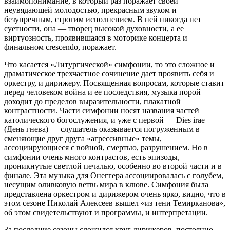
взаимопонимание, в который раз поражает своей
неувядающей молодостью, прекрасным звуком и
безупречным, строгим исполнением. В ней никогда нет
суетности, она — творец высокой духовности, а ее
виртуозность, проявившаяся в моторике концерта и
финальном crescendo, поражает.
Что касается «Литургической» симфонии, то это сложное и
драматическое трехчастное сочинение дает проявить себя и
оркестру, и дирижеру. Посвященная вопросам, которые ставит
перед человеком война и ее последствия, музыка порой
доходит до пределов выразительности, плакатной
контрастности. Части симфонии носят названия частей
католического богослужения, и уже с первой — Dies irae
(День гнева) — слушатель оказывается погруженным в
сменяющие друг друга «агрессивные» темы,
ассоциирующиеся с войной, смертью, разрушением. Но в
симфонии очень много контрастов, есть эпизоды,
проникнутые светлой печалью, особенно во второй части и в
финале. Эта музыка для Онеггера ассоциировалась с голубем,
несущим оливковую ветвь мира в клюве. Симфония была
представлена оркестром и дирижером очень ярко, видно, что в
этом сезоне Николай Алексеев вышел «из тени Темирканова»,
об этом свидетельствуют и прог­раммы, и интерпретации.
За последние сезоны сложился круг дирижеров, постоянно