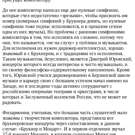
До нее композитор написал еще две нулевые симфонии,
которые счел недостаточно «зрелыми», чтобы присвоить им
номер (номерных симфоний у Брукнера девять, но нулевые
симфонии тоже подчас исполняются, и в прошлом сезоне
одна из них звучала). Но проблема с ранними симфониями
композитора в том, что исполнять их сложнее, потому что
они, что называется, «не на слуху» у публики и музыкантов.
Для исполнения их нужен дирижер-интеллектуал, хорошо
знакомый и с Брукнером, и с традициями его исполнения.
Таким музыкантом, безусловно, является Дмитрий Юровский,
концерты которого всегда интересны и чис­то музыкально, и
по своему философско-содержательному наполнению. Кроме
того, Юровский учился дирижированию в Берлинской школе
музыки и карьеру свою с большим успехом начал именно на
Западе, но в последние годы активно сотрудничает с
российскими оперными театрами и оркестрами, в числе
которых и Заслуженный коллектив России, что не может не
радовать.
Филармония, учитывая, что большая часть слушателей мало
знакомы с творчеством композитора, представила все
брукнеровские концерты через сопоставления, в данном
случае: «Брукнер и Моцарт». И в первом отделении звучал
27‑й концерт Моцарта, в котором солировал Мирослав