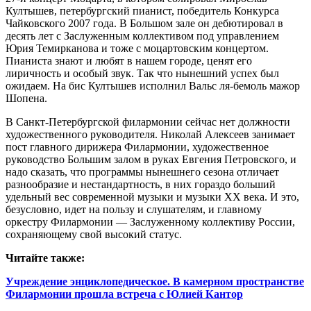
Култышев, петербургский пианист, победитель Конкурса
Чайковского 2007 года. В Большом зале он дебютировал в
десять лет с Заслуженным коллективом под управлением
Юрия Темирканова и тоже с моцартовским концертом.
Пианиста знают и любят в нашем городе, ценят его
лиричность и особый звук. Так что нынешний успех был
ожидаем. На бис Култышев исполнил Вальс ля-бемоль мажор
Шопена.
В Санкт-Петербургской филармонии сейчас нет должности
художественного руководителя. Николай Алексеев занимает
пост главного дирижера Филармонии, художественное
руководство Большим залом в руках Евгения Петровского, и
надо сказать, что программы нынешнего сезона отличает
разнообразие и нестандартность, в них гораздо больший
удельный вес современной музыки и музыки XX века. И это,
безусловно, идет на пользу и слушателям, и главному
оркестру Филармонии — Заслуженному коллективу России,
сохраняющему свой высокий статус.
Читайте также:
Учреждение энциклопедическое. В камерном пространстве
Филармонии прошла встреча с Юлией Кантор