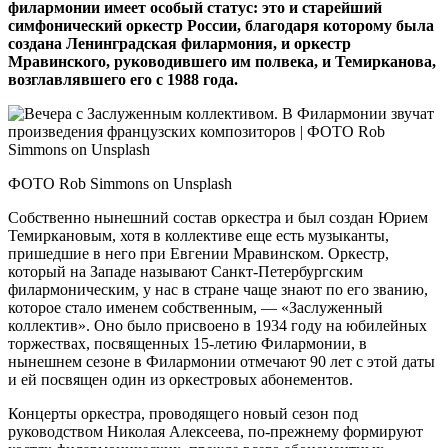
филармонии имеет особый статус: это и старейший
симфонический оркестр России, благодаря которому была
создана Ленинградская филармония, и оркестр
Мравинского, руководившего им полвека, и Темирканова,
возглавлявшего его с 1988 года.
ФОТО Rob Simmons on Unsplash
Собственно нынешний состав оркестра и был создан Юрием
Темиркановым, хотя в коллективе еще есть музыканты,
пришедшие в него при Евгении Мравинском. Оркестр,
который на Западе называют Санкт-Петербургским
филармоническим, у нас в стране чаще знают по его званию,
которое стало именем собственным, — «Заслуженный
коллектив». Оно было присвоено в 1934 году на юбилейных
торжествах, посвященных 15‑летию Филармонии, в
нынешнем сезоне в Филармонии отмечают 90 лет с этой даты
и ей посвящен один из оркестровых абонементов.
Концерты оркестра, проводящего новый сезон под
руководством Николая Алексеева, по‑прежнему формируют