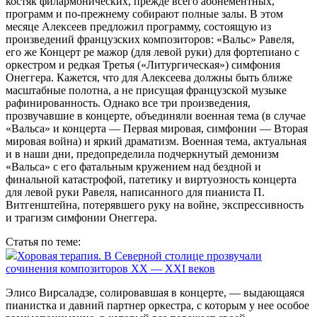
костяк филармонических, прежде всего абонементных,
программ и по‑прежнему собирают полные залы. В этом
месяце Алексеев предложил ­программу, состоящую из
произведений французских композиторов: «Вальс» Равеля,
его же Концерт ре мажор (для левой руки) для фортепиано с
оркестром и редкая Третья («Литургическая») симфония
Онеггера. Кажется, что для Алексеева должны быть ближе
масштабные полотна, а не присущая французской музыке
рафинированность. Однако все три произведения,
прозвучавшие в концерте, объединяли военная тема (в случае
«Вальса» и концерта — Первая мировая, симфонии — Вторая
мировая вой­на) и яркий драматизм. Военная тема, актуальная
и в наши дни, предопределила подчеркнутый демонизм
«Вальса» с его фатальным кружением над бездной и
финальной катастрофой, патетику и виртуозность концерта
для левой руки Равеля, написанного для пианиста П.
Витгенштейна, потерявшего руку на войне, экспрессивность
и трагизм симфонии Онеггера.
Статья по теме:
Хоровая терапия. В Северной столице прозвучали
сочинения композиторов ХХ — XXI веков
Элисо Вирсаладзе, солировавшая в концерте, — выдающаяся
пианистка и давний партнер оркестра, с которым у нее особое