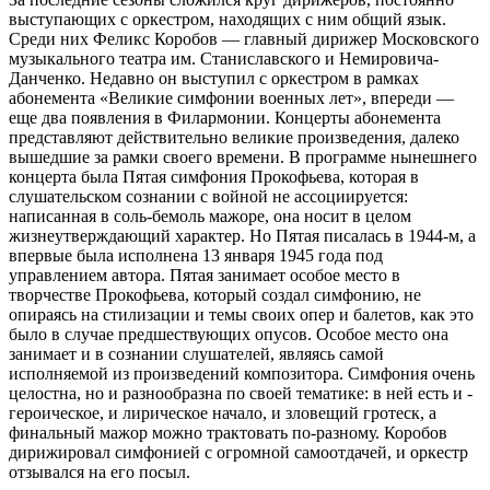
выступающих с оркестром, находящих с ним общий язык.
Среди них Феликс Коробов — главный дирижер Московского
музыкального театра им. Станиславского и Немировича-
Данченко. Недавно он выступил с оркестром в рамках
абонемента «Великие симфонии военных лет», впереди —
еще два появления в Филармонии. Концерты абонемента
представляют действительно великие произведения, далеко
вышедшие за рамки своего времени. В программе нынешнего
концерта была Пятая симфония Прокофьева, которая в
слушательском сознании с вой­ной не ассоциируется:
написанная в соль-бемоль мажоре, она носит в целом
жизнеутверждающий характер. Но Пятая писалась в 1944‑м, а
впервые была исполнена 13 января 1945 года под
управлением автора. Пятая занимает особое место в
творчестве Прокофьева, который создал симфонию, не
опираясь на стилизации и темы своих опер и балетов, как это
было в случае предшествующих опусов. Особое место она
занимает и в сознании слушателей, являясь самой
исполняемой из произведений композитора. Симфония очень
целостна, но и разнообразна по своей тематике: в ней есть и ­
героическое, и лирическое начало, и зловещий гротеск, а
финальный мажор можно трактовать по‑разному. Коробов
дирижировал симфонией с огромной самоотдачей, и оркестр
отзывался на его посыл.