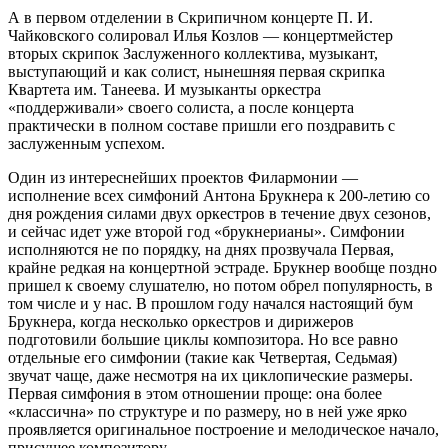
А в первом отделении в Скрипичном концерте П. И.
Чайковского солировал Илья Козлов — концертмейстер
вторых скрипок Заслуженного коллектива, музыкант,
выступающий и как солист, нынешняя первая скрипка
Квартета им. Танеева. И музыканты оркест­ра
«поддерживали» своего солис­та, а после концерта
практически в полном составе пришли его поздравить с
заслуженным успехом.
Один из интереснейших проектов Филармонии —
исполнение всех симфоний Антона Брукнера к 200‑летию со
дня рождения силами двух оркестров в течение двух сезонов,
и сейчас идет уже второй год «брукнерианы». Симфонии
исполняются не по порядку, на днях прозвучала Первая,
крайне редкая на концертной эстраде. Брукнер вообще поздно
пришел к своему слушателю, но потом обрел популярность, в
том числе и у нас. В прошлом году начался настоящий бум
Брукнера, когда несколько оркестров и дирижеров
подготовили большие цик­лы композитора. Но все равно
отдельные его симфонии (такие как Четвертая, Седьмая)
звучат чаще, даже несмотря на их циклопические размеры.
Первая симфония в этом отношении проще: она более
«классична» по структуре и по размеру, но в ней уже ярко
проявляется оригинальное построение и мелодическое начало,
присущее композитору.