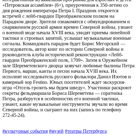
«Петровская ассамблея» (6+), приуроченная к 350‑летию со
дня рождения императора Петра I. Праздник откроется
встречей с лейб-гвардии Преображенским полком на
Парадном дворе. Зрители ознакомятся с обмундированием и
снаряжением русской армии времен Северной войны, узнают
о военной моде начала XVIII века, увидят приемы линейной
тактики и строевых занятий, услышат музыкальные военные
сигналы. Командовать парадом будет Борис Мегорский —
исследователь, автор книг по истории Северной войны и
руководитель клуба исторической реконструкции «Лейб-
гвардии Преображенский полк, 1709». Затем в Оружейном
зале Шереметевского дворца зазвучат любимые былины Петра
Первого, марши, канты и песни начала XVIII века. Их
исполнят исследователь русского фольклора Данил Изотов и
камерный хор Festino. Юных посетителей ждет экскурсия-
игра «Отсель грозить мы будем шведу». Участники раскроют
секреты фельдмаршала Бориса Шереметева — соратника
Петра, разберутся в особенностях его военной тактики,
узнают, какие музыкальные инструменты звучали во время
Северной войны, и сыграют на них (запись по телефону
272‑45-24).
#культурные события
#музей
#театры Петербурга