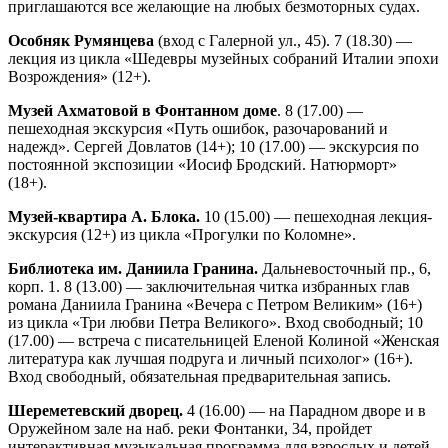
приглашаются все желающие на любых безмоторных судах.
Особняк Румянцева
(вход с Галерной ул., 45). 7 (18.30) —
лекция из цикла «Шедевры музейных собраний Италии эпохи
Возрождения» (12+).
Музей Ахматовой в Фонтанном доме
. 8 (17.00) —
пешеходная экскурсия «Путь ошибок, разочарований и
надежд». Сергей Довлатов (14+); 10 (17.00) — экскурсия по
постоянной экспозиции «Иосиф Бродский. Натюрморт»
(18+).
Музей-квартира А. Блока.
10 (15.00) — пешеходная лекция-
экскурсия (12+) из цикла «Прогулки по Коломне».
Библиотека им. Даниила Гранина.
Дальневосточный пр., 6,
корп. 1. 8 (13.00) — заключительная читка избранных глав
романа Даниила Гранина «Вечера с Петром Великим» (16+)
из цикла «Три любви Петра Великого». Вход свободный; 10
(17.00) — встреча с писательницей Еленой Колиной «Женская
литература как лучшая подруга и личный психолог» (16+).
Вход свободный, обязательная предварительная запись.
Шереметевский дворец.
4 (16.00) — на Парадном дворе и в
Оружейном зале на наб. реки Фонтанки, 34, пройдет
интерактивная музыкальная программа для взрослых и детей