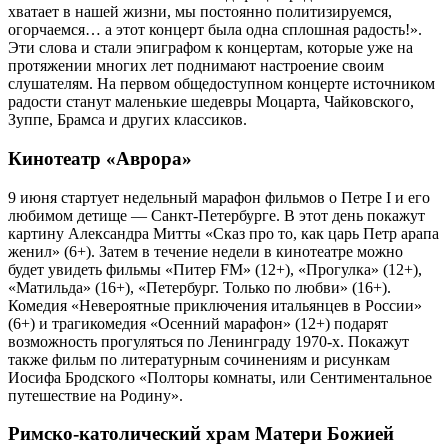
хватает в нашей жизни, мы постоянно политизируемся,
огорчаемся… а этот концерт была одна сплошная радость!».
Эти слова и стали эпиграфом к концертам, которые уже на
протяжении многих лет поднимают настроение своим
слушателям. На первом общедоступном концерте источником
радости станут маленькие шедевры Моцарта, Чайковского,
Зуппе, Брамса и других классиков.
Кинотеатр «Аврора»
9 июня стартует недельный марафон фильмов о Петре I и его
любимом детище — Санкт-Петербурге. В этот день покажут
картину Александра Митты «Сказ про то, как царь Петр арапа
женил» (6+). Затем в течение недели в кинотеатре можно
будет увидеть фильмы «Питер FM» (12+), «Прогулка» (12+),
«Матильда» (16+), «Петербург. Только по любви» (16+).
Комедия «Невероятные приключения итальянцев в России»
(6+) и трагикомедия «Осенний марафон» (12+) подарят
возможность прогуляться по Ленинграду 1970‑х. Покажут
также фильм по литературным сочинениям и рисункам
Иосифа Бродского «Полторы комнаты, или Сентиментальное
путешествие на Родину».
Римско-католический храм Матери Божией