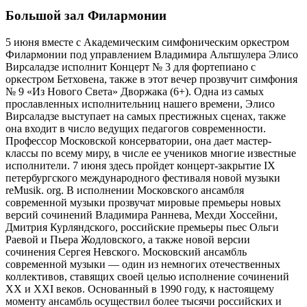
Большой зал Филармонии
5 июня вместе с Академическим симфоническим оркестром
Филармонии под управлением Владимира Альтшулера Элисо
Вирсаладзе исполнит Концерт № 3 для фортепиано с
оркестром Бетховена, также в этот вечер прозвучит симфония
№ 9 «Из Нового Света» Дворжака (6+). Одна из самых
прославленных исполнительниц нашего времени, Элисо
Вирсаладзе выступает на самых престижных сценах, также
она входит в число ведущих педагогов современности.
Профессор Московской консерватории, она дает мастер-
классы по всему миру, в числе ее учеников многие известные
исполнители. 7 июня здесь пройдет концерт-закрытие IX
петербургского международного фестиваля новой музыки
reMusik. org. В исполнении Московского ансамбля
современной музыки прозвучат мировые премьеры новых
версий сочинений Владимира Раннева, Мехди Хоссейни,
Дмитрия Курляндского, российские премьеры пьес Ольги
Раевой и Пьера Жодловского, а также новой версии
сочинения Сергея Невского. Московский ансамбль
современной музыки — один из немногих отечественных
коллективов, ставящих своей целью исполнение сочинений
XX и XXI веков. Основанный в 1990 году, к настоящему
моменту ансамбль осуществил более тысячи российских и