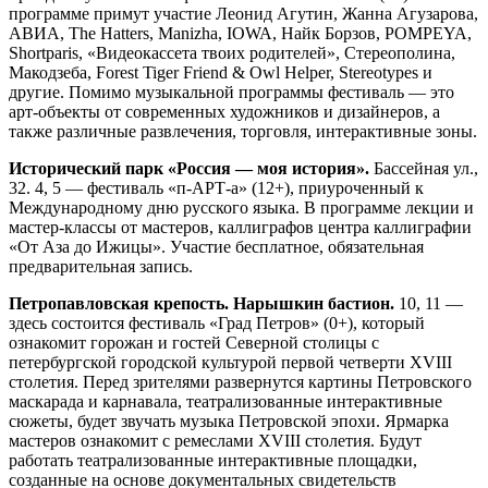
программе примут участие Леонид Агутин, Жанна Агузарова,
АВИА, The Hatters, Manizha, IOWA, Найк Борзов, POMPEYA,
Shortparis, «Видеокассета твоих родителей», Стереополина,
Макодзеба, Forest Tiger Friend & Owl Helper, Stereotypes и
другие. Помимо музыкальной программы фестиваль — это
арт-объекты от современных художников и дизайнеров, а
также различные развлечения, торговля, интерактивные зоны.
Исторический парк «Россия — моя история».
Бассейная ул.,
32. 4, 5 — фестиваль «п-АРТ-а» (12+), приуроченный к
Международному дню русского языка. В программе лекции и
мастер-классы от мастеров, каллиграфов центра каллиграфии
«От Аза до Ижицы». Участие бесплатное, обязательная
предварительная запись.
Петропавловская крепость. Нарышкин бастион.
10, 11 —
здесь состоится фестиваль «Град Петров» (0+), который
ознакомит горожан и гостей Северной столицы с
петербургской городской культурой первой четверти XVIII
столетия. Перед зрителями развернутся картины Петровского
маскарада и карнавала, театрализованные интерактивные
сюжеты, будет звучать музыка Петровской эпохи. Ярмарка
мастеров ознакомит с ремеслами XVIII столетия. Будут
работать театрализованные интерактивные площадки,
созданные на основе документальных свидетельств