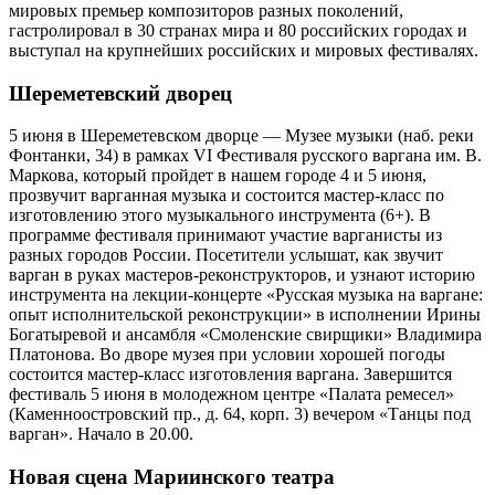
мировых премьер композиторов разных поколений,
гастролировал в 30 странах мира и 80 российских городах и
выступал на крупнейших российских и мировых фестивалях.
Шереметевский дворец
5 июня в Шереметевском дворце — Музее музыки (наб. реки
Фонтанки, 34) в рамках VI Фестиваля русского варгана им. В.
Маркова, который пройдет в нашем городе 4 и 5 июня,
прозвучит варганная музыка и состоится мастер-класс по
изготовлению этого музыкального инструмента (6+). В
программе фестиваля принимают участие варганисты из
разных городов России. Посетители услышат, как звучит
варган в руках мастеров-реконструкторов, и узнают историю
инструмента на лекции-концерте «Русская музыка на варгане:
опыт исполнительской реконструкции» в исполнении Ирины
Богатыревой и ансамбля «Смоленские свирщики» Владимира
Платонова. Во дворе музея при условии хорошей погоды
состоится мастер-класс изготовления варгана. Завершится
фестиваль 5 июня в молодежном центре «Палата ремесел»
(Каменноостровский пр., д. 64, корп. 3) вечером «Танцы под
варган». Начало в 20.00.
Новая сцена Мариинского театра