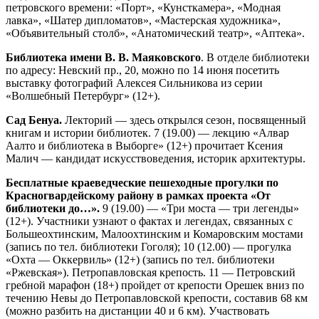
петровского времени: «Порт», «Кунсткамера», «Модная
лавка», «Шатер дипломатов», «Мастерская художника»,
«Объявительный столб», «Анатомический театр», «Аптека».
Библиотека имени В. В. Маяковского
. В отделе библиотеки
по адресу: Невский пр., 20, можно по 14 июня посетить
выставку фотографий Алексея Сильникова из серии
«Волшебный Петербург» (12+).
Сад Бенуа.
Лекторий — здесь открылся сезон, посвященный
книгам и истории библиотек. 7 (19.00) — лекцию «Алвар
Аалто и библиотека в Выборге» (12+) прочитает Ксения
Малич — кандидат искусствоведения, историк архитектуры.
Бесплатные краеведческие пешеходные прогулки по
Красногвардейскому району в рамках проекта «От
библиотеки до…».
9 (19.00) — «Три моста — три легенды»
(12+). Участники узнают о фактах и легендах, связанных с
Большеохтинским, Малоохтинским и Комаровским мостами
(запись по тел. библиотеки Гоголя); 10 (12.00) — прогулка
«Охта — Оккервиль» (12+) (запись по тел. библиотеки
«Ржевская»). Петропавловская крепость. 11 — Петровский
гребной марафон (18+) пройдет от крепости Орешек вниз по
течению Невы до Петропавловской крепости, составив 68 км
(можно разбить на дистанции 40 и 6 км). Участвовать