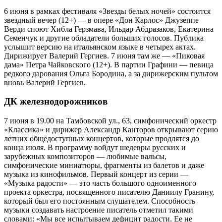
6 июня в рамках фестиваля «Звезды белых ночей» состоится
звездный вечер (12+) — в опере «Дон Карлос» Джузеппе
Верди споют Хибла Герзмава, Ильдар Абдразаков, Екатерина
Семенчук и другие обладатели больших голосов. Публика
услышит версию на итальянском языке в четырех актах.
Дирижирует Валерий Гергиев. 7 июня там же — «Пиковая
дама» Петра Чайковского (12+). В партии Графини — певица
редкого дарования Ольга Бородина, а за дирижерским пультом
вновь Валерий Гергиев.
ДК железнодорожников
7 июня в 19.00 на Тамбовской ул., 63, симфонический оркестр
«Классика» и дирижер Александр Канторов открывают серию
летних общедоступных концертов, которые продлятся до
конца июля. В программу войдут шедевры русских и
зарубежных композиторов — любимые вальсы,
симфонические миниатюры, фрагменты из балетов и даже
музыка из кинофильмов. Первый концерт из серии —
«Музыка радости» — это часть большого одноименного
проекта оркестра, посвященного писателю Даниилу Гранину,
который был его постоянным слушателем. Способность
музыки создавать настроение писатель отметил такими
словами: «Мы все испытываем дефицит радости. Ее не