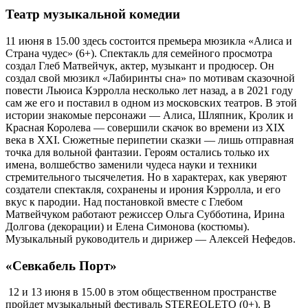
Театр музыкальной комедии
11 июня в 15.00 здесь состоится премьера мюзикла «Алиса и
Страна чудес» (6+). Спектакль для семейного просмотра
создал Глеб Матвейчук, актер, музыкант и продюсер. Он
создал свой мюзикл «Лабиринты сна» по мотивам сказочной
повести Льюиса Кэрролла несколько лет назад, а в 2021 году
сам же его и поставил в одном из московских театров. В этой
истории знакомые персонажи — Алиса, Шляпник, Кролик и
Красная Королева — совершили скачок во времени из XIX
века в XXI. Сюжетные перипетии сказки — лишь отправная
точка для вольной фантазии. Героям остались только их
имена, волшебство заменили чудеса науки и техники
стремительного тысячелетия. Но в характерах, как уверяют
создатели спектакля, сохранены и ирония Кэрролла, и его
вкус к пародии. Над постановкой вместе с Глебом
Матвейчуком работают режиссер Ольга Субботина, Ирина
Долгова (декорации) и Елена Симонова (костюмы).
Музыкальный руководитель и дирижер — Алексей Нефедов.
«Севкабель Порт»
12 и 13 июня в 15.00 в этом общественном пространстве
пройдет музыкальный фестиваль STEREOLETO (0+). В