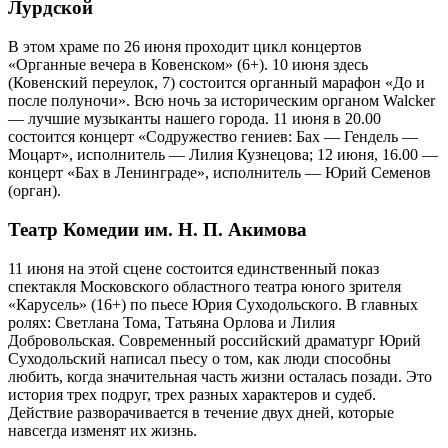
Лурдской
В этом храме по 26 июня проходит цикл концертов
«Органные вечера в Ковенском» (6+). 10 июня здесь
(Ковенский переулок, 7) состоится органный марафон «До и
после полуночи». Всю ночь за историческим органом Walcker
— лучшие музыканты нашего города. 11 июня в 20.00
состоится концерт «Содружество гениев: Бах — Гендель —
Моцарт», исполнитель — Лилия Кузнецова; 12 июня, 16.00 —
концерт «Бах в Ленинграде», исполнитель — Юрий Семенов
(орган).
Театр Комедии им. Н. П. Акимова
11 июня на этой сцене состоится единственный показ
спектакля Московского областного театра юного зрителя
«Карусель» (16+) по пьесе Юрия Суходольского. В главных
ролях: Светлана Тома, Татьяна Орлова и Лилия
Добровольская. Современный российский драматург Юрий
Суходольский написал пьесу о том, как люди способны
любить, когда значительная часть жизни осталась позади. Это
история трех подруг, трех разных характеров и судеб.
Действие разворачивается в течение двух дней, которые
навсегда изменят их жизнь.