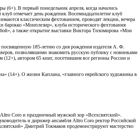
ры (6+). В первый понедельник апреля, когда начались
 клуб отмечает день рождения. Восемнадцатилетие клуб
нимаются классическим фехтованием, проводят лекции, вечера
охи барокко «Монплезир», клуба исторического фехтования
бой», а также открытие выставки Виктора Тихомирова «Мои
, посвященную 185‑летию со дня рождения издателя А. Ф.
раверов, позволявшими знакомить русскую публику с новинками
 (12+), автором 65 книг, посетившим все регионы России и
а» (14+). О жизни Каплана, «главного еврейского художника в
Altro Coro и праздничный мужской хор «Всехсвятский».
ководитель и дирижер ансамбля Altro Coro ректор Российской
ехсвятский» Дмитрий Токмаков продемонстрируют мастерство