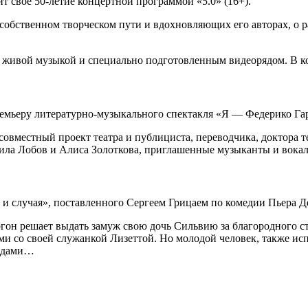
т свое 50‑летие концертной программой «5.0» (16+).
о собственном творческом пути и вдохновляющих его авторах, о 
ивой музыкой и специально подготовленным видеорядом. В конц
премьеру литературно-музыкального спектакля «Я — Федерико Гар
овместный проект театра и публициста, переводчика, доктора 
нила Лобов и Алиса Золоткова, приглашенные музыканты и вок
и и случая», поставленного Сергеем Грицаем по комедии Пьера Д
он решает выдать замуж свою дочь Сильвию за благородного ста
ами со своей служанкой Лизеттой. Но молодой человек, также 
подами…