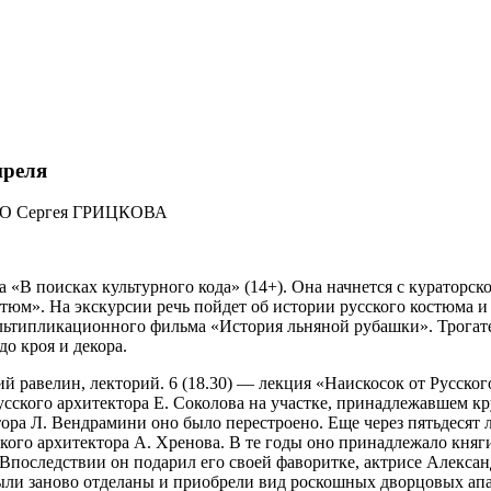
преля
ла «В поисках культурного кода» (14+). Она начнется с кураторс
тюм». На экскурсии речь пойдет об истории русского костюма и
льтипликационного фильма «История льняной рубашки». Трогат
о кроя и декора.
й равелин, лекторий. 6 (18.30) — лекция «Наискосок от Русско
усского архитектора Е. Соколова на участке, принадлежавшем кр
тора Л. Вендрамини оно было перестроено. Еще через пятьдесят л
кого архитектора А. Хренова. В те годы оно принадлежало княг
Впоследствии он подарил его своей фаворитке, актрисе Александ
были заново отделаны и приобрели вид роскошных дворцовых ап