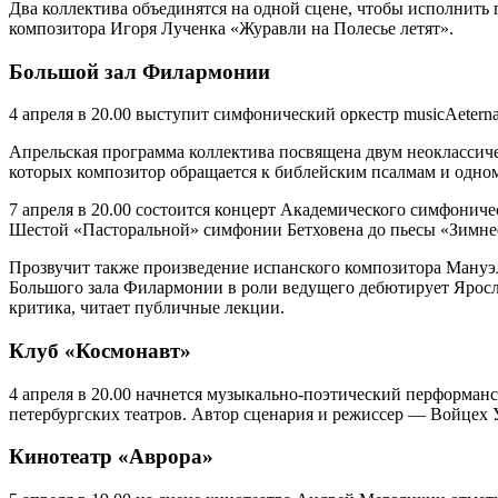
Два коллектива объединятся на одной сцене, чтобы исполнить 
композитора Игоря Лученка «Журавли на Полесье летят».
Большой зал Филармонии
4 апреля в 20.00 выступит симфонический оркестр musicAetern
Апрельская программа коллектива посвящена двум неоклассич
которых композитор обращается к библейским псалмам и одно
7 апреля в 20.00 состоится концерт Академического симфониче
Шестой «Пасторальной» симфонии Бетховена до пьесы «Зимнее
Прозвучит также произведение испанского композитора Мануэл
Большого зала Филармонии в роли ведущего дебютирует Яросл
критика, читает публичные лекции.
Клуб «Космонавт»
4 апреля в 20.00 начнется музыкально-поэтический перформанс
петербургских театров. Автор сценария и режиссер — Войцех 
Кинотеатр «Аврора»