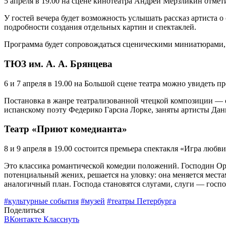
5 апреля в 19.00 на сцене кинотеатра Андрей Мерзликин отмети
У гостей вечера будет возможность услышать рассказ артиста 
подробности создания отдельных картин и спектаклей.
Программа будет сопровождаться сценическими миниатюрами, ж
ТЮЗ им. А. А. Брянцева
6 и 7 апреля в 19.00 на Большой сцене театра можно увидеть 
Постановка в жанре театрализованной чтецкой композиции — с
испанскому поэту Федерико Гарсиа Лорке, заняты артисты Да
Театр «Приют комедианта»
8 и 9 апреля в 19.00 состоится премьера спектакля «Игра любв
Это классика романтической комедии положений. Господин Орг
потенциальный жених, решается на уловку: она меняется мест
аналогичный план. Господа становятся слугами, слуги — гос
#культурные события
#музей
#театры Петербурга
Поделиться
ВКонтакте
Класснуть