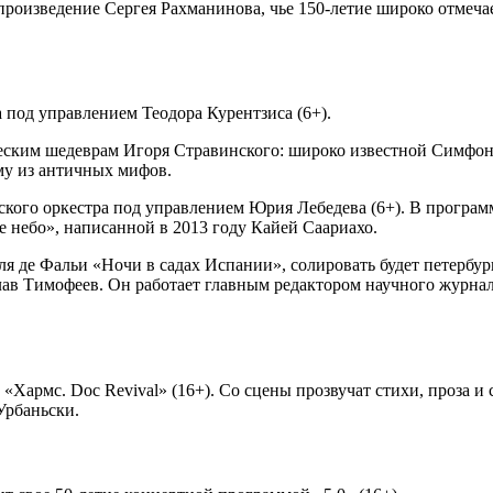
произведение Сергея Рахманинова, чье 150‑летие широко отмечает
a под управлением Теодора Курентзиса (6+).
еским шедеврам Игоря Стравинского: широко известной Симфон
му из античных мифов.
ского оркестра под управлением Юрия Лебедева (6+). В программ
 небо», написанной в 2013 году Кайей Саариахо.
я де Фальи «Ночи в садах Испании», солировать будет петербур
ав Тимофеев. Он работает главным редактором научного журнал
 «Хармс. Doc Revival» (16+). Со сцены прозвучат стихи, проза 
Урбаньски.