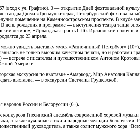
67 (вход с ул. Графтио). 3 — открытие Дней фехтовальной культу
лександра Дюма «Три мушкетера», Петербургский фехтовальный
олучил помещение на Каменноостровском проспекте. В клубе за
». В день рождения в программе — выступления театра танца эп
ский легион», «Ирландская трость СПб. Ирландский палочный 
одлятся до 23 апреля.
ь можно увидеть выставку музея «Разночинный Петербург» (10+)
авилось не только высоким качеством печати, но и работами г
0) — встреча с писателем и путешественником Антоном Кротовым
 Южной Америке.
торская экскурсия по выставке «Амаркорд. Мир Анатолия Каплан
ведать выставка, — в экскурсии Светланы Грушевской.
я народов России и Белоруссии (6+).
х конкурсов Гнесинский ансамбль современной хоровой музыки 
и, а также духовные стихи и народные мелодии Белоруссии. Ру
ожественный руководитель, а также солист мужского хора «Вс