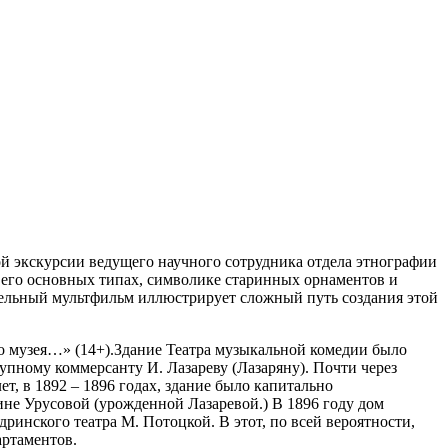
кой экскурсии ведущего научного сотрудника отдела этнографии
 его основных типах, символике старинных орнаментов и
ельный мультфильм иллюстрирует сложный путь создания этой
го музея…» (14+).Здание Театра музыкальной комедии было
упному коммерсанту И. Лазареву (Лазаряну). Почти через
ет, в 1892 – 1896 годах, здание было капитально
ине Урусовой (урожденной Лазаревой.) В 1896 году дом
ринского театра М. Потоцкой. В этот, по всей вероятности,
артаментов.