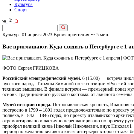
Культура
Спорт
Культура
01 апреля 2023
Время прочтения ⁓ 5 мин.
Вас приглашают. Куда сходить в Петербурге с 1 а
ФОТО Сергея ГРИЦКОВА
Российский этнографический музей.
6 (15.00) — встреча цик
русского народа Татьяны Зиминой по экспозиции «Русский кос
техниках вышивки. В финале встречи — премьерный показ му
основы традиционного русского костюма: от льняного семечка д
Музей истории города.
Петропавловская крепость, Иоанновски
построено в 1799 – 1801 годах предположительно по проекту р
полвека, в 1842 – 1846 годах, по проекту итальянского архитек
отремонтировано и частично перепланировано по проекту русс
приобрел великий князь Николай Николаевич, внук Николая I. 
период по желанию великого князя интерьеры второго этажа 