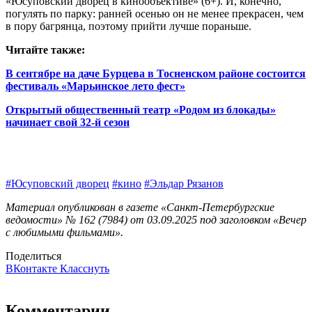
«Юсуповский дворец в кинообъективе» (6+). И, конечно,
погулять по парку: ранней осенью он не менее прекрасен, чем
в пору багрянца, поэтому прийти лучше пораньше.
Читайте также:
В сентябре на даче Бурцева в Тосненском районе состоится
фестиваль «Марьинское лето фест»
Открытый общественный театр «Родом из блокады»
начинает свой 32‑й сезон
#Юсуповский дворец
#кино
#Эльдар Рязанов
Материал опубликован в газете «Санкт-Петербургские
ведомости» № 162 (7984) от 03.09.2025 под заголовком «Вечер
с любимыми фильмами».
Поделиться
ВКонтакте
Класснуть
Комментарии