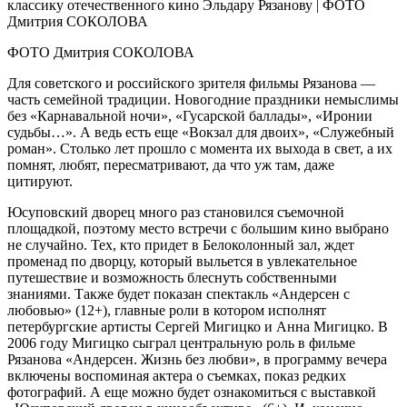
ФОТО Дмитрия СОКОЛОВА
Для советского и российского зрителя фильмы Рязанова —
часть семейной традиции. Новогодние праздники немыслимы
без «Карнавальной ночи», «Гусарской баллады», «Иронии
судьбы…». А ведь есть еще «Вокзал для двоих», «Служебный
роман». Столько лет прошло с момента их выхода в свет, а их
помнят, любят, пересматривают, да что уж там, даже
цитируют.
Юсуповский дворец много раз становился съемочной
площадкой, поэтому место встречи с большим кино выбрано
не случайно. Тех, кто придет в Белоколонный зал, ждет
променад по дворцу, который выльется в увлекательное
путешествие и возможность блеснуть собственными
знаниями. Также будет показан спектакль «Андерсен с
любовью» (12+), главные роли в котором исполнят
петербургские артисты Сергей Мигицко и Анна Мигицко. В
2006 году Мигицко сыграл центральную роль в фильме
Рязанова «Андерсен. Жизнь без любви», в программу вечера
включены воспоминая актера о съемках, показ редких
фотографий. А еще можно будет ознакомиться с выставкой