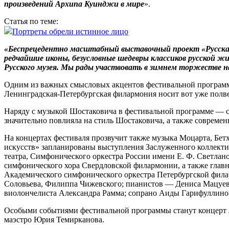
произведений Архипа Куинджи в мире
».
Статья по теме:
Портреты обрели истинное лицо
«Беспрецедентно масштабный выставочный проект «Русская
редчайшие иконы, безусловные шедевры классиков русской жи
Русского музея. Мы рады участвовать в зимнем торжестве н
Одним из важных смысловых акцентов фестивальной прог­рам
Ленинградская-Петербургская филармония носит вот уже полв
Наряду с музыкой Шостаковича в фестивальной программе — с
значительно повлияла на стиль Шостаковича, а также совреме
На концертах фестиваля прозвучит также музыка Моцарта, Бетх
искусств» запланированы выступления Заслуженного коллекти
театра, Симфонического оркестра России имени Е. Ф. Светланов
симфонического хора Свердловской филармонии, а также глав
Академического симфонического оркестра Петербургской фила
Соловьева, Филиппа Чижевского; пианистов — Дениса Мацуева
виолончелиста Александра Рамма; сопрано Аиды Гарифуллиной
Особыми событиями фестивальной программы станут концерт 
маэстро Юрия Темирканова.