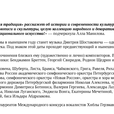
 традиция» расскажет об истории и современности культурн
вописи и скульптуры, целую коллекцию народного и декоратив
ационального искусства!
» — подчеркнула Алла Манилова.
мы в нынешнем году станет музыка Дмитрия Шостаковича — одн
ека. Под знаком этой даты проходят предшествующий и нынешн
очинения близких ему (художественно и лично) композиторов. 
нники: Бенджамин Бриттен, Георгий Свиридов, Родион Щед­рин и
овена, Шуберта, Листа, Брамса, Чайковского, Грига, Равеля, Р
ва России академического симфонического оркестра Петербург
а, симфонического оркестра «Новая Россия», оркестра и хора мо
ного дирижера Петербургской филармонии Николая Алексеева, х
рмонии Димитриса Ботиниса, Валерия Гергиева, Александра Лаз
, Николая Луганского, Энджела Вонга, Екатерины Мечетиной, П
, баса Ильдара Абдразакова.
лауреатов Международного конкурса вокалистов Хиблы Герзмав