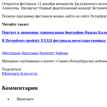
Откроется фестиваль 13 декабря концертом Заслуженного кол
Алексеева. Прозвучат Первый фортепианный концерт Бетховен
Полную программу фестиваля можно найти на сайте Петербур
Читайте также:
Портрет в движении: танцевальная биография Фриды Кало 
В Петербурге пройдёт XXXII фестиваль негосударственных 
#фестиваль
#выставка
#концерт
#афиша
Материал опубликован в газете «Санкт-Петербургские ведомос
Поделиться
ВКонтакте
Класснуть
Комментарии
Вконтакте