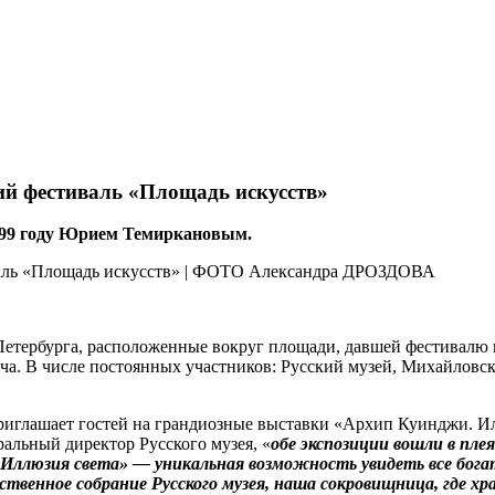
й фестиваль «Площадь искусств»
 1999 году Юрием Темиркановым.
Петербурга, расположенные вокруг площади, давшей фес­тивалю
ча. В числе постоянных участников: Русский музей, Михайловск
риглашает гостей на грандиозные выставки «Архип Куинджи. Илл
ральный директор Русского музея, «
обе экспозиции вошли в пле
 Иллюзия света» — уникальная возможность увидеть все бог
ственное собрание Русского музея, наша сокровищница, где х