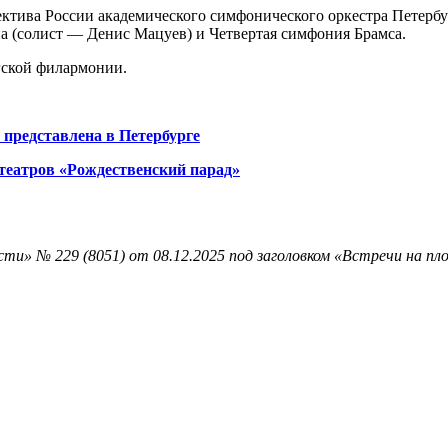
лектива России академического симфонического оркестра Петер
а (солист — Денис Мацуев) и Четвертая симфония Брамса.
гской филармонии.
представлена в Петербурге
театров «Рождественский парад»
ти» № 229 (8051) от 08.12.2025 под заголовком «Встречи на пл