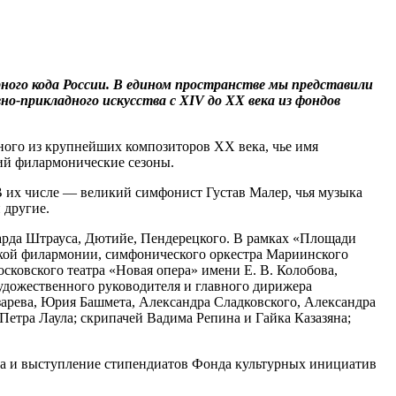
ого кода России. В едином пространстве мы представили
но-прикладного искусства с XIV до XX века из фондов
ого из крупнейших композиторов XX века, чье имя
ий филармонические сезоны.
В их числе — великий симфонист Густав Малер, чья музыка
 другие.
ихарда Штрауса, Дютийе, Пендерецкого. В рамках «Площади
ской филармонии, симфонического оркестра Мариинского
с­ковского театра «Новая опера» имени Е. В. Колобова,
удожественного руководителя и главного дирижера
арева, Юрия Башмета, Александра Сладковского, Александра
етра Лаула; скрипачей Вадима Репина и Гайка Казазяна;
а и выступление стипендиатов Фонда культурных инициатив