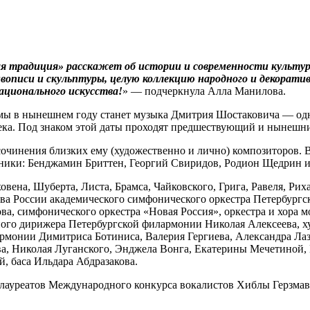
 традиция» расскажет об истории и современности культурн
вописи и скульптуры, целую коллекцию народного и декоратив
ационального искусства!
» — подчеркнула Алла Манилова.
мы в нынешнем году станет музыка Дмитрия Шостаковича — одн
ека. Под знаком этой даты проходят предшествующий и нынешн
очинения близких ему (художественно и лично) композиторов. 
нники: Бенджамин Бриттен, Георгий Свиридов, Родион Щед­рин и
овена, Шуберта, Листа, Брамса, Чайковского, Грига, Равеля, Р
ва России академического симфонического оркестра Петербург
а, симфонического оркестра «Новая Россия», оркестра и хора мо
ного дирижера Петербургской филармонии Николая Алексеева, х
рмонии Димитриса Ботиниса, Валерия Гергиева, Александра Лаз
, Николая Луганского, Энджела Вонга, Екатерины Мечетиной, П
, баса Ильдара Абдразакова.
лауреатов Международного конкурса вокалистов Хиблы Герзмав