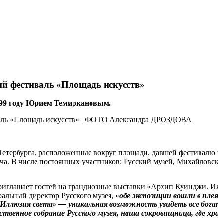
й фестиваль «Площадь искусств»
 1999 году Юрием Темиркановым.
Петербурга, расположенные вокруг площади, давшей фес­тивалю
ча. В числе постоянных участников: Русский музей, Михайловск
риглашает гостей на грандиозные выставки «Архип Куинджи. Илл
ральный директор Русского музея, «
обе экспозиции вошли в пле
 Иллюзия света» — уникальная возможность увидеть все бог
ственное собрание Русского музея, наша сокровищница, где х