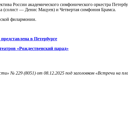
лектива России академического симфонического оркестра Петер
а (солист — Денис Мацуев) и Четвертая симфония Брамса.
гской филармонии.
представлена в Петербурге
театров «Рождественский парад»
ти» № 229 (8051) от 08.12.2025 под заголовком «Встречи на пл