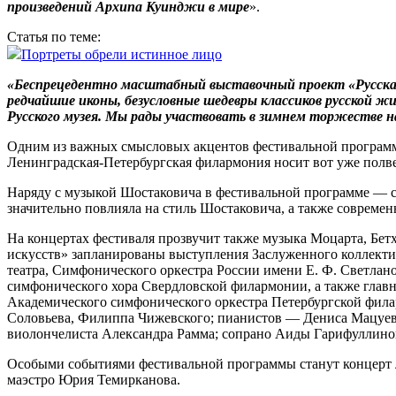
произведений Архипа Куинджи в мире
».
Статья по теме:
Портреты обрели истинное лицо
«Беспрецедентно масштабный выставочный проект «Русская
редчайшие иконы, безусловные шедевры классиков русской жи
Русского музея. Мы рады участвовать в зимнем торжестве н
Одним из важных смысловых акцентов фестивальной прог­рам
Ленинградская-Петербургская филармония носит вот уже полв
Наряду с музыкой Шостаковича в фестивальной программе — с
значительно повлияла на стиль Шостаковича, а также совреме
На концертах фестиваля прозвучит также музыка Моцарта, Бетх
искусств» запланированы выступления Заслуженного коллекти
театра, Симфонического оркестра России имени Е. Ф. Светланов
симфонического хора Свердловской филармонии, а также глав
Академического симфонического оркестра Петербургской фила
Соловьева, Филиппа Чижевского; пианистов — Дениса Мацуева
виолончелиста Александра Рамма; сопрано Аиды Гарифуллиной
Особыми событиями фестивальной программы станут концерт 
маэстро Юрия Темирканова.