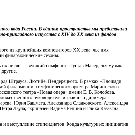
ого кода России. В едином пространстве мы представили
но-прикладного искусства с XIV до XX века из фондов
ого из крупнейших композиторов XX века, чье имя
ий филармонические сезоны.
В их числе — великий симфонист Густав Малер, чья музыка
 другие.
ихарда Штрауса, Дютийе, Пендерецкого. В рамках «Площади
ской филармонии, симфонического оркестра Мариинского
с­ковского театра «Новая опера» имени Е. В. Колобова,
удожественного руководителя и главного дирижера
арева, Юрия Башмета, Александра Сладковского, Александра
етра Лаула; скрипачей Вадима Репина и Гайка Казазяна;
а и выступление стипендиатов Фонда культурных инициатив