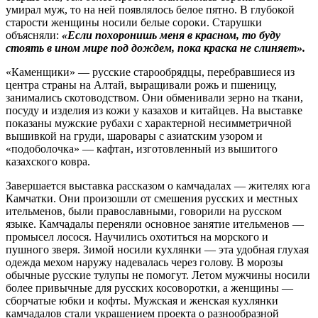
умирал муж, то на ней появлялось белое пятно. В глубокой
старости женщины носили белые сороки. Старушки
объясняли:
«Если похоронишь меня в красном, то буду
стоять в ином мире под дождем, пока краска не слиняет».
«Каменщики» — русские старообрядцы, перебравшиеся из
центра страны на Алтай, выращивали рожь и пшеницу,
занимались скотоводством. Они обменивали зерно на ткани,
посуду и изделия из кожи у казахов и китайцев. На выставке
показаны мужские рубахи с характерной несимметричной
вышивкой на груди, шаровары с азиатским узором и
«подоболочка» — кафтан, изготовленный из вышитого
казахского ковра.
Завершается выставка рассказом о камчадалах — жителях юга
Камчатки. Они произошли от смешения русских и местных
ительменов, были православными, говорили на русском
языке. Камчадалы переняли основное занятие ительменов —
промысел лосося. Научились охотиться на морского и
пушного зверя. Зимой носили кухлянки — эта удобная глухая
одежда мехом наружу надевалась через голову. В морозы
обычные русские тулупы не помогут. Летом мужчины носили
более привычные для русских косоворотки, а женщины —
сборчатые юбки и кофты. Мужская и женская кухлянки
камчадалов стали украшением проекта о разнообразной