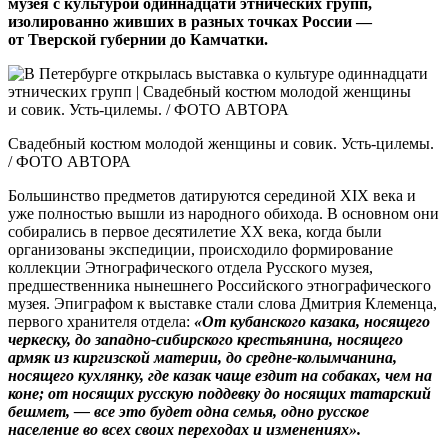
музея с культурой одиннадцати этнических групп,
изолированно живших в разных точках России —
от Тверской губернии до Камчатки.
Свадебный костюм молодой женщины и совик. Усть-цилемы.
/ ФОТО АВТОРА
Большинство предметов датируются серединой XIX века и
уже полностью вышли из народного обихода. В основном они
собирались в первое десятилетие ХХ века, когда были
организованы экспедиции, происходило формирование
коллекции Этнографического отдела Русского музея,
предшественника нынешнего Российского этнографического
музея. Эпиграфом к выставке стали слова Дмитрия Клеменца,
первого хранителя отдела:
«От кубанского казака, носящего
черкеску, до западно-сибирского крестьянина, носящего
армяк из киргизской материи, до средне-колымчанина,
носящего кухлянку, где казак чаще ездит на собаках, чем на
коне; от носящих русскую поддевку до носящих татарский
бешмет, — все это будет одна семья, одно русское
население во всех своих переходах и изменениях».