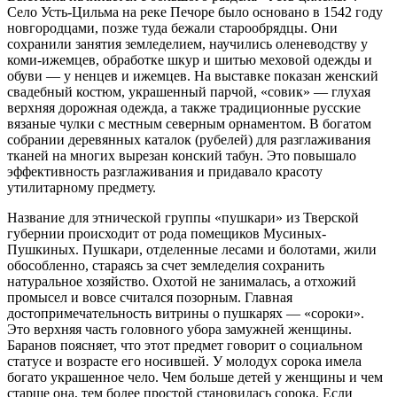
Село Усть-Цильма на реке Печоре было основано в 1542 году
новгородцами, позже туда бежали старообрядцы. Они
сохранили занятия земледелием, научились оленеводству у
коми-ижемцев, обработке шкур и шитью меховой одежды и
обуви — у ненцев и ижемцев. На выставке показан женский
свадебный костюм, украшенный парчой, «совик» — глухая
верхняя дорожная одежда, а также традиционные русские
вязаные чулки с местным северным орнаментом. В богатом
собрании деревянных каталок (рубелей) для разглаживания
тканей на многих вырезан конский табун. Это повышало
эффективность разглаживания и придавало красоту
утилитарному предмету.
Название для этнической группы «пушкари» из Тверской
губернии происходит от рода помещиков Мусиных-
Пушкиных. Пушкари, отделенные лесами и болотами, жили
обособленно, стараясь за счет земледелия сохранить
натуральное хозяйство. Охотой не занималась, а отхожий
промысел и вовсе считался позорным. Главная
достопримечательность витрины о пушкарях — «сороки».
Это верхняя часть головного убора замужней женщины.
Баранов поясняет, что этот предмет говорит о социальном
статусе и возрасте его носившей. У молодух сорока имела
богато украшенное чело. Чем больше детей у женщины и чем
старше она, тем более простой становилась сорока. Если