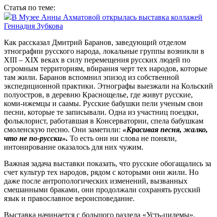
Статья по теме:
В Музее Анны Ахматовой открылась выставка коллажей
Геннадия Зубкова
Как рассказал Дмитрий Баранов, заведующий отделом
этнографии русского народа, локальные группы возникли в
XIII – XIX веках в силу перемещения русских людей по
огромным территориям, вбирания черт тех народов, которые
там жили. Баранов вспомнил эпизод из собственной
экспедиционной практики. Этнографы выезжали на Кольский
полуостров, в деревню Краснощелье, где живут русские,
коми-ижемцы и саамы. Русские бабушки пели ученым свои
песни, которые те записывали. Одна из участниц поездки,
фольклорист, работавшая в Консерватории, спела бабушкам
смоленскую песню. Они заметили:
«Красивая песня, жалко,
что не по‑русски».
То есть они ни слова не поняли,
интонирование оказалось для них чужим.
Важная задача выставки показать, что русские обогащались за
счет культур тех народов, рядом с которыми они жили. Но
даже после антропологических изменений, вызванных
смешанными браками, они продолжали сохранять русский
язык и православное вероисповедание.
Выставка начинается с большого раздела «Усть-цилемы».