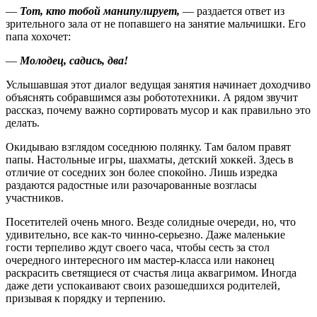
—
Тот, кто тобой манипулирует,
— раздается ответ из
зрительного зала от не попавшего на занятие мальчишки. Его
папа хохочет:
—
Молодец, садись, два!
Услышавшая этот диалог ведущая занятия начинает доходчиво
объяснять собравшимся азы робототехники. А рядом звучит
рассказ, почему важно сортировать мусор и как правильно это
делать.
Окидываю взглядом соседнюю полянку. Там балом правят
папы. Настольные игры, шахматы, детский хоккей. Здесь в
отличие от соседних зон более спокойно. Лишь изредка
раздаются радостные или разочарованные возгласы
участников.
Посетителей очень много. Везде солидные очереди, но, что
удивительно, все как‑то чинно-серьезно. Даже маленькие
гости терпеливо ждут своего часа, чтобы сесть за стол
очередного интересного им мастер-класса или наконец
раскрасить светящиеся от счастья лица аквагримом. Иногда
даже дети успокаивают своих разошедшихся родителей,
призывая к порядку и терпению.