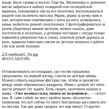
входе. Было громко и весело. Еще бы. Мальчишки и девчонки
могли забраться в кабину пожарной или полицейской
машины, понажимать там на все кнопочки, воспользоваться
рацией или включить мигалку. Рядом, держа за ручку мам и
пап, нетерпеливо переминаясь с ноги на ногу, кучковались
юные любители разной спецтехники. Сфотографироваться за
рулем уборочных машин мечтали, можно сказать, даже
посетители в ползунках, а детишки постарше с откуда только
взявшейся уверенностью в глазах, опытной рукой держась за
руль, задавали взрослым совсем не детские вопросы о работе
той или иной техники.
ФОТО АВТОРА
Останавливаюсь на площадке, где гостям праздника
предложена, на первый взгляд, совсем не детская забава.
Нужно собрать надувные фигурки так, чтобы в просветах
между ними образовались квадраты. Мама с дочкой лет пяти-
шести решают эту задачу. Хотя, скорее, увлечение налицо у
мамы. «
Уже полчаса сижу, ничего не получается
», — сетует
она. Я, само собой, не могу пройти мимо, абсолютно
уверенная, что вот сейчас‑то смогу быстренько расставить все
по местам. Так две дамы средних лет еще минут 15 крутят-