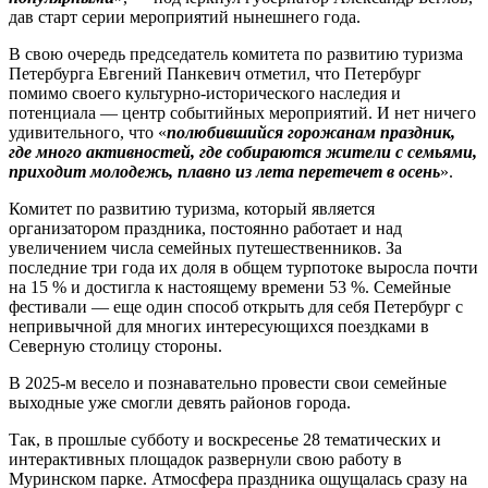
дав старт серии мероприятий нынешнего года.
В свою очередь председатель комитета по развитию туризма
Петербурга Евгений Панкевич отметил, что Петербург
помимо своего культурно-исторического наследия и
потенциала — центр событийных мероприятий. И нет ничего
удивительного, что «
полюбившийся горожанам праздник,
где много активностей, где собираются жители с семьями,
приходит молодежь, плавно из лета перетечет в осень
».
Комитет по развитию туризма, который является
организатором праздника, постоянно работает и над
увеличением числа семейных путешественников. За
последние три года их доля в общем турпотоке выросла почти
на 15 % и достигла к настоящему времени 53 %. Семейные
фестивали — еще один способ открыть для себя Петербург с
непривычной для многих интересующихся поездками в
Северную столицу стороны.
В 2025‑м весело и познавательно провести свои семейные
выходные уже смогли девять районов города.
Так, в прошлые субботу и воскресенье 28 тематических и
интер­активных площадок развернули свою работу в
Муринском парке. Атмосфера праздника ощущалась сразу на