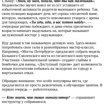
Слышу: «
Мам, ну мам, пошли, что ты как маленькая».
Недовольство звучит вовсе не из уст уставшего от
избыточной активности родителя маленького ребенка. Так
свою позицию выражает дочь лет сорока элегантной маме,
которую, оказывается, просто невозможно утащить с арены
для танцующих
. «Ты иди, иди, я вас потом найду
», —
очередные ритмы побеждают, и дама очень приличного
возраста начинает выделывать па, которые вызывают
заслуженный восторг у окружающих.
Иду дальше в так называемую деловую зону. Здесь можно
попробовать свои силы в разнообразных мастер-классах.
Например, «Мосты Петербурга» предлагают собрать модель
Большого Смоленского моста из гигантского конструктора.
Участники «Занимательной химии» создают слаймы и
бомбочки для ванны, «Доступный туризм» дает возможность
юным посетителям побывать на экскурсии по городу в
виртуальных очках.
Обращаю внимание, что особо популярны места, где
предлагаются не просто развлечения, а обучающие занятия. В
первую очередь — робототехника.
— Кто знает, что такое манипулятор?
— спрашивает
инструктор у собравшихся.