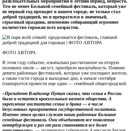
развлекательных мероприятий в летний период, непросто.
Тем не менее Большой семейный фестиваль, который уже
не первый год проходит в нашем городе, не только стал
доброй традицией, но и превратился в значимый,
серьезный праздник, неизменно собирающий огромное
количество горожан всех возрастов.
ФОТО АВТОРА
В этом году событие, изначально рассчитанное на вторую
половину июля — август, приобрело масштабность. Помимо
девяти районных фестивалей, которые уже посещают жители,
а также гости города в выходные дни, в начале сентября
планируется провести еще один — семейный общегородской.
«
Президент Владимир Путин сказал, что семья в России
была и остается краеугольным камнем общества. А
укрепление института семьи и брака — в числе
безусловных приоритетов государственной политики.
Именно этим целям служат наши районные Большие
семейные фестивали. Они объединяют все поколения
петербуржцев и раз от раза становятся все более
популярными
», — подчеркнул губернатор Александр Беглов,