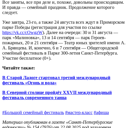
Все заняты, все при деле и, похоже, довольны происходящим.
И правда — семейный праздник. Продолжение которого
следует.
Уже завтра, 23‑го, а также 24 августа всех ждут в Приморском
парке Победы (регистрация для участия по ссылке
https://vk
.cc/cOwgzW
). Далее на очереди: 30 и 31 августа —
парк «Малиновка», 13 и 14 сентября — парк Героев-
пожарных, 20 и 21 сентября — Театр юных зрителей имени А.
А. Брянцева. И, конечно, 6 и 7 сентября — Общегородской
семейный фестиваль в Парке 300‑летия Санкт‑Петербурга.
Участие бесплатное (0+).
Читайте также:
В Старой Ладоге стартовал третий международный
фестиваль «Огонь и вода»
В Северной столице пройдёт XXVII международный
фестиваль современного танца
#Большой семейный фестиваль
#мастер-класс
#афиша
Материал опубликован в газете «Санкт-Петербургские
ведомости» № 154 (7976) от 22.08.2025 под заголовком