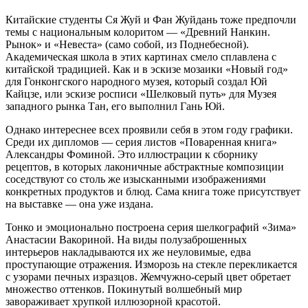
Китайские студенты Ся Жуй и Фан Жуйдань тоже предпочли
темы с национальным колоритом — «Древний Нанкин.
Рынок» и «Невеста» (само собой, из Поднебесной).
Академическая школа в этих картинах смело сплавлена с
китайской традицией. Как и в эскизе мозаики «Новый год»
для Гонконгского народного музея, который создал Юй
Кайцзе, или эскизе росписи «Шелковый путь» для Музея
западного рынка Тан, его выполнил Гань Юй.
Однако интереснее всех проявили себя в этом году графики.
Среди их дипломов — серия лис­тов «Поваренная книга»
Александ­ры Фоминой. Это иллюстрации к сборнику
рецептов, в которых лаконичные абстрактные композиции
соседствуют со столь же изысканными изображениями
конкретных продуктов и блюд. Сама книга тоже присутствует
на выставке — она уже издана.
Тонко и эмоционально построена серия шелкографий «Зима»
Анастасии Вакориной. На виды полузаброшенных
интерьеров накладываются их же неуловимые, едва
проступающие отражения. Изморозь на стекле перекликается
с узорами печных изразцов. Жемчужно-серый цвет обретает
множество оттенков. Покинутый волшебный мир
завораживает хрупкой иллюзорной красотой.