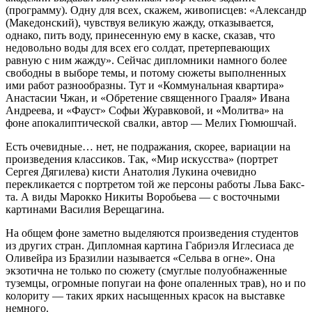
(программу). Одну для всех, скажем, живописцев: «Александр
(Македонский), чувствуя великую жажду, отказывается,
однако, пить воду, принесенную ему в каске, сказав, что
недовольно воды для всех его солдат, претерпевающих
равную с ним жажду». Сейчас дипломники намного более
свободны в выборе темы, и потому сюжеты выполненных
ими работ разнообразны. Тут и «Коммунальная квартира»
Анастасии Чжан, и «Обретение священного Грааля» Ивана
Андреева, и «Фауст» Софьи Журавковой, и «Молитва» на
фоне апокалиптической свалки, автор — Мелих Гюмюшчай.
Есть очевидные… нет, не подражания, скорее, вариации на
произведения классиков. Так, «Мир искусства» (портрет
Сергея Дягилева) кисти Анатолия Лукина очевидно
перекликается с портретом той же персоны работы Льва Бакс­
та. А виды Марокко Никиты Воробь­ева — с восточными
картинами Василия Верещагина.
На общем фоне заметно выделяются произведения студентов
из других стран. Дипломная картина Габриэля Иглесиаса де
Оливейра из Бразилии называется «Сельва в огне». Она
экзотична не только по сюжету (смуглые полуобнаженные
туземцы, огромные попугаи на фоне опаленных трав), но и по
колориту — таких ярких насыщенных красок на выставке
немного.