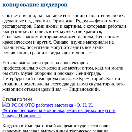
копирование шедевров.
Соответственно, на выставке есть копии с полотен великих,
сделанные студентами в Эрмитаже. Рядом — фотоотчеты
реставраторов. Сами иконы и картины, с которыми работали
выпускники, остались в тех музеях, где хранятся, —
Сольвычегодском историко-художественном, Пензенском
краеведческом и других. Однако, изучив материалы на
планшетах, посетители могут отследить все этапы
реставрации, сравнить виды «до» и «после».
Есть на выставке и проекты архитекторов —
профессионально осмысленные мечты о том, какими могли
бы стать Музей обороны и блокады Ленинграда,
Петербургский океанариум или даже Крематорий. Как ни
странно, представлены всего два диплома скульпторов, зато
живописи отведен целый зал — Тициановский.
Статья по теме:
В РОСФОТО работает выставка «О. Н. И.
Фотоэксперименты Новой академии изящных искусств
Тимура Новикова»
Когда‑то в Императорской академии художеств совет
академии выдавал выпускникам творческое задание