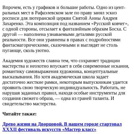
Впрочем, есть у графиков и большие работы. Одно из цент­
ральных мест в Рафаэлевском зале по праву занял эскиз
росписи для лютеранской церкви Святой Анны Андрея
Захаренко. Эта композиция под названием «Русский ковчег»,
с одной стороны, отсылает к фантазийным образам Босха. С
другой — наполнена узнаваемыми деталями русской
реальности. Все они уравнены в правах с подробностями
фантасмагорическими, сказочными и выглядят не столь
пугающе, сколь уютно.
Академия художеств славна тем, что сохраняет традиции
мастерства и неохотно впускает в себя современные искания,
романтику самовыражения художника, концептуальные
высказывания. Но хотя академическая школа задает
достаточно жесткие рамки, некоторым выпускникам удается
проявить свою творческую индивидуальность. Работать, не
нарушая заданных правил, находя особые инструменты для
создания свежего образа, — одна из граней таланта. И
свидетельство мастерства.
Читайте также:
Древо жизни на Дворцовой. В нашем городе стартовал
XXXII фестиваль искусств «Мастер класс»