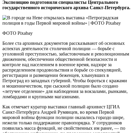
Экспозицию подготовили специалисты Центрального
государственного исторического архива Санкт-Петербурга.
ФОТО Pixabay
Более ста архивных документов рассказывают об основных
аспектах деятельности столичной полиции — борьбе с
уголовной преступностью, забастовочным и революционным
движением, обеспечении общественной безо­пасности и
контроле над населением в военное время, надзоре за
распределением продовольствия и борьбе со спекуляцией,
регистрации и размещении беженцев, хлынувших в
Петроград из западных губерний. Чтобы бороться с кражами
и мошенничеством, при сыскной полиции было создано
«летучее отделение» для наблюдения за вокзалами, рынками,
ломбардами и крупными магазинами.
Как отмечает куратор выставки главный архивист ЦГИА
Санкт-Петербурга Андрей Румянцев, во время Первой
мировой войны функции полиции оказались гораздо шире,
нежели только поддержание правопорядка. У сотрудников
появилась масса функций, не свойственных им ранее, — по