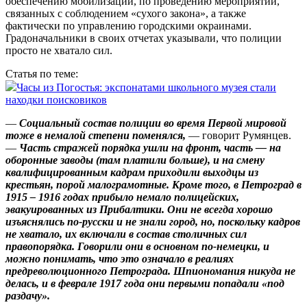
обеспечению мобилизации, по проведению мероприятий,
связанных с соблюдением «сухого закона», а также
фактически по управлению городскими окраинами.
Градоначальники в своих отчетах указывали, что полиции
просто не хватало сил.
Статья по теме:
Часы из Погостья: экспонатами школьного музея стали
находки поисковиков
—
Социальный состав полиции во время Первой мировой
тоже в немалой степени поменялся,
— говорит Румянцев.
—
Часть стражей порядка ушли на фронт, часть — на
оборонные заводы (там платили больше), и на смену
квалифицированным кадрам приходили выходцы из
крестьян, порой малограмотные. Кроме того, в Петроград в
1915 – 1916 годах прибыло немало полицейских,
эвакуированных из Прибалтики. Они не всегда хорошо
изъяснялись по‑русски и не знали город, но, поскольку кадров
не хватало, их включали в состав столичных сил
правопорядка. Говорили они в основном по‑немецки, и
можно понимать, что это означало в реалиях
предреволюционного Петрограда. Шпиономания никуда не
делась, и в феврале 1917 года они первыми попадали «под
раздачу».