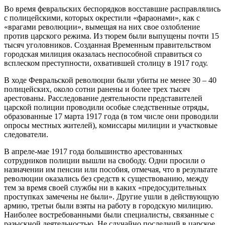
Во время февральских беспорядков восставшие расправлялись
с полицейскими, которых окрес­тили «фараонами», как с
«врагами революции», вымещая на них свое озлобление
против царского режима. Из тюрем были выпущены почти 15
тысяч уголовников. Созданная Временным правительством
городская милиция оказалась неспособной справиться со
всплеском преступности, охватившей столицу в 1917 году.
В ходе Февральской революции были убиты не менее 30 – 40
полицейских, около сотни ранены и более трех тысяч
арестованы. Расследование деятельности представителей
царской полиции проводили особые следственные отряды,
образованные 17 марта 1917 года (в том числе они проводили
опросы местных жителей), комиссары милиции и участковые
следователи.
В апреле-мае 1917 года большинство арестованных
сотрудников полиции вышли на свободу. Одни просили о
назначении им пенсии или пособия, отмечая, что в результате
революции оказались без средств к существованию, между
тем за время своей службы ни в каких «предосудительных
проступках замечены не были». Другие ушли в действующую
армию, третьи были взяты на работу в городскую милицию.
Наиболее востребованными были специалисты, связанные с
разыскной деятельностью. Не случайно последний в царское