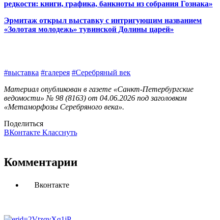
редкости: книги, графика, банкноты из собрания Гознака»
Эрмитаж открыл выставку с интригующим названием
«Золотая молодежь» тувинской Долины царей»
#выставка
#галерея
#Серебряный век
Материал опубликован в газете «Санкт-Петербургские
ведомости» № 98 (8163) от 04.06.2026 под заголовком
«Метаморфозы Серебряного века».
Поделиться
ВКонтакте
Класснуть
Комментарии
Вконтакте