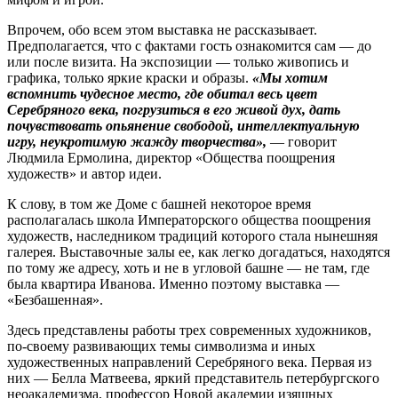
Впрочем, обо всем этом выставка не рассказывает.
Предполагается, что с фактами гость ознакомится сам — до
или пос­ле визита. На экспозиции — только живопись и
графика, только яркие краски и образы.
«Мы хотим
вспомнить чудесное место, где обитал весь цвет
Серебряного века, погрузиться в его живой дух, дать
почувствовать опьянение свободой, интеллектуальную
игру, не­укротимую жажду творчества»,
— говорит
Людмила Ермолина, директор «Общества поощрения
художеств» и автор идеи.
К слову, в том же Доме с башней некоторое время
располагалась школа Императорского общества поощрения
художеств, наследником традиций которого стала нынешняя
галерея. Выставочные залы ее, как легко догадаться, находятся
по тому же адресу, хоть и не в угловой башне — не там, где
была квартира Иванова. Именно поэтому выставка —
«Безбашенная».
Здесь представлены работы трех современных художников,
по‑своему развивающих темы символизма и иных
художественных направлений Серебряного века. Первая из
них — Белла Матвеева, яркий представитель петербургского
неоакадемизма, профессор Новой академии изящных