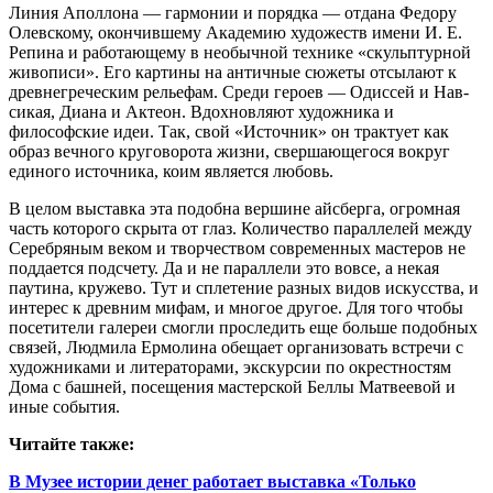
Линия Аполлона — гармонии и порядка — отдана Федору
Олевскому, окончившему Академию художеств имени И. Е.
Репина и работающему в необычной технике «скульп­турной
живописи». Его картины на античные сюжеты отсылают к
древнегреческим рельефам. Среди героев — Одиссей и Нав­
сикая, Диана и Актеон. Вдохновляют художника и
философские идеи. Так, свой «Источник» он трактует как
образ вечного круговорота жизни, свершающегося вокруг
единого источника, коим является любовь.
В целом выставка эта подобна вершине айсберга, огромная
часть которого скрыта от глаз. Количество параллелей между
Серебряным веком и творчеством современных мастеров не
поддается подсчету. Да и не параллели это вовсе, а некая
паутина, кружево. Тут и сплетение разных видов искусства, и
интерес к древним мифам, и многое другое. Для того чтобы
посетители галереи смогли проследить еще больше подобных
связей, Людмила Ермолина обещает организовать встречи с
художниками и литераторами, экскурсии по окрестностям
Дома с башней, посещения мастерской Беллы Матве­евой и
иные события.
Читайте также:
В Музее истории денег работает выставка «Только