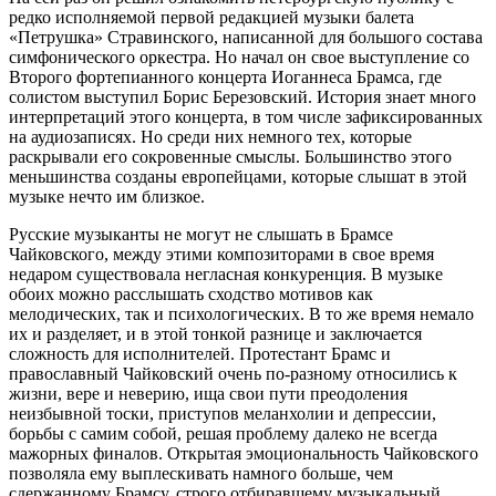
редко исполняемой первой редакцией музыки балета
«Петрушка» Стравинского, написанной для большого состава
симфонического оркестра. Но начал он свое выступление со
Второго фортепианного концерта Иоганнеса Брамса, где
солистом выступил Борис Березовский. История знает много
интерпретаций этого концерта, в том числе зафиксированных
на аудиозаписях. Но среди них немного тех, которые
раскрывали его сокровенные смыслы. Большинство этого
меньшинства созданы европейцами, которые слышат в этой
музыке нечто им близкое.
Русские музыканты не могут не слышать в Брамсе
Чайковского, между этими композиторами в свое время
недаром существовала негласная конкуренция. В музыке
обоих можно расслышать сходство мотивов как
мелодических, так и психологических. В то же время немало
их и разделяет, и в этой тонкой разнице и заключается
сложность для исполнителей. Протестант Брамс и
православный Чайковский очень по-разному относились к
жизни, вере и неверию, ища свои пути преодоления
неизбывной тоски, приступов меланхолии и депрессии,
борьбы с самим собой, решая проблему далеко не всегда
мажорных финалов. Открытая эмоциональность Чайковского
позволяла ему выплескивать намного больше, чем
сдержанному Брамсу, строго отбиравшему музыкальный