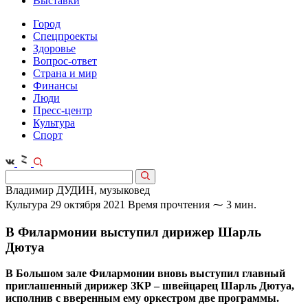
Выставки
Город
Спецпроекты
Здоровье
Вопрос-ответ
Страна и мир
Финансы
Люди
Пресс-центр
Культура
Спорт
Владимир ДУДИН, музыковед
Культура
29 октября 2021
Время прочтения ⁓ 3 мин.
В Филармонии выступил дирижер Шарль
Дютуа
В Большом зале Филармонии вновь выступил главный
приглашенный дирижер ЗКР – швейцарец Шарль Дютуа,
исполнив с вверенным ему оркестром две программы.