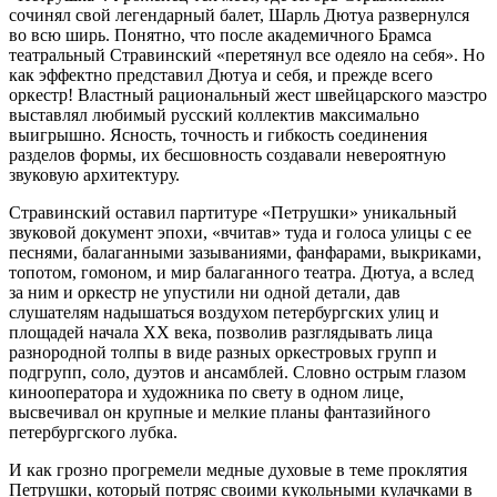
сочинял свой легендарный балет, Шарль Дютуа развернулся
во всю ширь. Понятно, что после академичного Брамса
театральный Стравинский «перетянул все одеяло на себя». Но
как эффектно представил Дютуа и себя, и прежде всего
оркестр! Властный рациональный жест швейцарского маэстро
выставлял любимый русский коллектив максимально
выигрышно. Ясность, точность и гибкость соединения
разделов формы, их бесшовность создавали невероятную
звуковую архитектуру.
Стравинский оставил партитуре «Петрушки» уникальный
звуковой документ эпохи, «вчитав» туда и голоса улицы с ее
песнями, балаганными зазываниями, фанфарами, выкриками,
топотом, гомоном, и мир балаганного театра. Дютуа, а вслед
за ним и оркестр не упустили ни одной детали, дав
слушателям надышаться воздухом петербургских улиц и
площадей начала ХХ века, позволив разглядывать лица
разнородной толпы в виде разных оркестровых групп и
подгрупп, соло, дуэтов и ансамблей. Словно острым глазом
кинооператора и художника по свету в одном лице,
высвечивал он крупные и мелкие планы фантазийного
петербургского лубка.
И как грозно прогремели медные духовые в теме проклятия
Петрушки, который потряс своими кукольными кулачками в