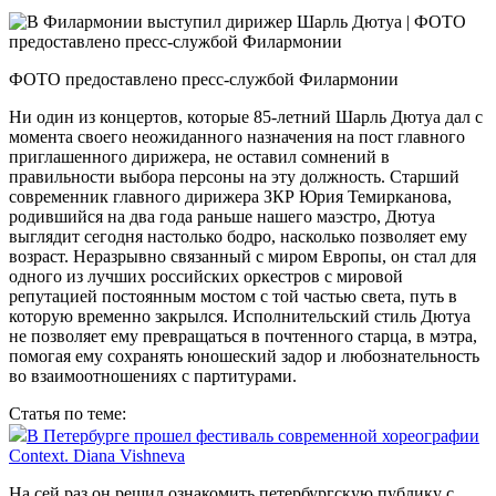
ФОТО предоставлено пресс-службой Филармонии
Ни один из концертов, которые 85-летний Шарль Дютуа дал с
момента своего неожиданного назначения на пост главного
приглашенного дирижера, не оставил сомнений в
правильности выбора персоны на эту должность. Старший
современник главного дирижера ЗКР Юрия Темирканова,
родившийся на два года раньше нашего маэстро, Дютуа
выглядит сегодня настолько бодро, насколько позволяет ему
возраст. Неразрывно связанный с миром Европы, он стал для
одного из лучших российских оркестров с мировой
репутацией постоянным мостом с той частью света, путь в
которую временно закрылся. Исполнительский стиль Дютуа
не позволяет ему превращаться в почтенного старца, в мэтра,
помогая ему сохранять юношеский задор и любознательность
во взаимоотношениях с партитурами.
Статья по теме:
В Петербурге прошел фестиваль современной хореографии
Context. Diana Vishneva
На сей раз он решил ознакомить петербургскую публику с