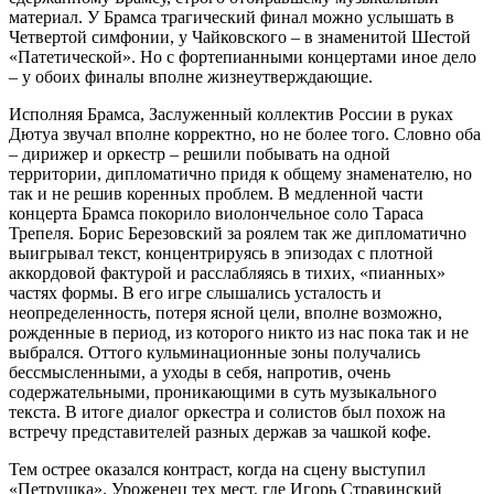
материал. У Брамса трагический финал можно услышать в
Четвертой симфонии, у Чайковского – в знаменитой Шестой
«Патетической». Но с фортепианными концертами иное дело
– у обоих финалы вполне жизнеутверждающие.
Исполняя Брамса, Заслуженный коллектив России в руках
Дютуа звучал вполне корректно, но не более того. Словно оба
– дирижер и оркестр – решили побывать на одной
территории, дипломатично придя к общему знаменателю, но
так и не решив коренных проблем. В медленной части
концерта Брамса покорило виолончельное соло Тараса
Трепеля. Борис Березовский за роялем так же дипломатично
выигрывал текст, концентрируясь в эпизодах с плотной
аккордовой фактурой и расслабляясь в тихих, «пианных»
частях формы. В его игре слышались усталость и
неопределенность, потеря ясной цели, вполне возможно,
рожденные в период, из которого никто из нас пока так и не
выбрался. Оттого кульминационные зоны получались
бессмысленными, а уходы в себя, напротив, очень
содержательными, проникающими в суть музыкального
текста. В итоге диалог оркестра и солистов был похож на
встречу представителей разных держав за чашкой кофе.
Тем острее оказался контраст, когда на сцену выступил
«Петрушка». Уроженец тех мест, где Игорь Стравинский